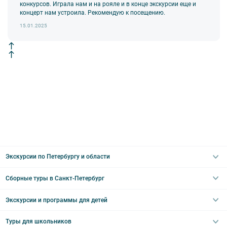
конкурсов. Играла нам и на рояле и в конце экскурсии еще и
Внимание! В составе экскурсионного маршрута возможны
концерт нам устроила. Рекомендую к посещению.
изменения, так как некоторые интерьеры могут быть
недоступны по решению руководства объекта.
15.01.2025
Экскурсии по Петербургу и области
Сборные туры в Санкт-Петербург
Автобусные
Интерьерные
Экскурсии и программы для детей
Туры в Санкт-Петербург на выходные
Пешеходные
Туры в Санкт-Петербург на 2 дня
Туры для школьников
Необычные