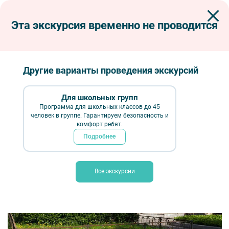
Эта экскурсия временно не проводится
Экскурсии по Петербургу
Интерьерные экскурсии
Музеи
Новогодняя программа Необыкновенный день, или Тайна фиолетовой
лапы в Музее Нарвская застава
Другие варианты проведения экскурсий
Необыкновенный день или Тайна
фиолетовой лапы в музее «Нарвская
Для школьных групп
застава»
Программа для школьных классов до 45
человек в группе. Гарантируем безопасность и
комфорт ребят.
Подробнее
Все экскурсии