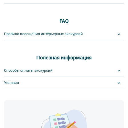
FAQ
Правила посещения интерьерных экскурсий
Важнейшим приоритетом в нашей работе является обеспечение
вашей безопасности и комфорта в ходе проведения экскурсий и
туров. Поэтому, пожалуйста, ознакомьтесь с правилами,
Полезная информация
соблюдение которых сделает ваш отдых приятным, комфортным
и безопасным.
Способы оплаты экскурсий
1. На интерьерных экскурсиях запрещается употреблять пищу
и напитки за исключением бутилированной воды, категорически
Условия
Visa
запрещается употреблять алкоголь.
MasterCard
2. Пожалуйста, будьте вежливы по отношению друг к другу:
Сбербанк
Билеты выкупаются заранее
не разговаривайте громко, не мешайте другим пассажирам и, по
Наличными
возможности, воздержитесь от использования мобильных
устройств во время экскурсии.
3. Соблюдайте правила посещения музеев.
4. Пожалуйста, бережно относитесь к экскурсионному