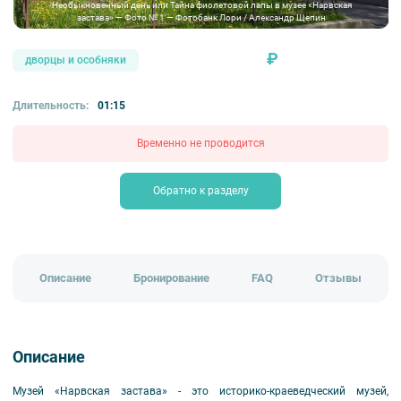
Необыкновенный день или Тайна фиолетовой лапы в музее «Нарвская
застава» — Фото № 1 — Фотобанк Лори / Александр Щепин
₽
дворцы и особняки
Длительность:
01:15
Временно не проводится
Обратно к разделу
Описание
Бронирование
FAQ
Отзывы
Описание
Музей «Нарвская застава» - это историко-краеведческий музей,