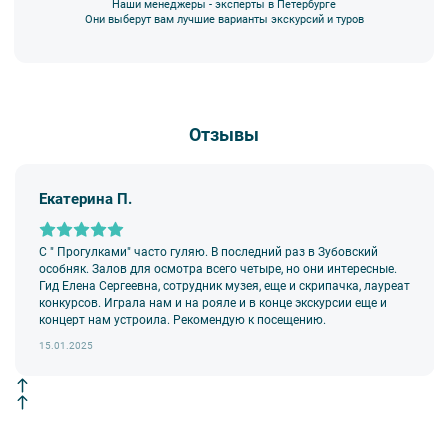
Наши менеджеры - эксперты в Петербурге
7. Пожалуйста, не опаздывайте к моменту начала экскурсии.
Они выберут вам лучшие варианты экскурсий и туров
Вы также можете ближе познакомиться с нами
в разделе “О
8. Турфирма имеет право изменить программу экскурсии или
компании”.
отменить экскурсию полностью в связи с неблагоприятными
погодными условиями: снегопадами, ливнями, наводнениями,
низкими или высокими температурами и прочими форс-
мажорными обстоятельствами; а также, если экскурсионная
Отзывы
программа отменяется по инициативе экскурсионного объекта.
В случае отмены экскурсии все денежные средства
возвращаются клиенту в полном объеме.
Екатерина П.
9. На ряд экскурсий туроператор предоставляет в аренду
аудиооборудование. Ответственность за сохранность
оборудования во время проведения экскурсионной программы
возлагается на экскурсанта. В случае утери или порчи
С " Прогулками" часто гуляю. В последний раз в Зубовский
оборудования экскурсант обязан возместить полную стоимость
особняк. Залов для осмотра всего четыре, но они интересные.
комплекта в размере 5500 руб. 00 коп.
Гид Елена Сергеевна, сотрудник музея, еще и скрипачка, лауреат
конкурсов. Играла нам и на рояле и в конце экскурсии еще и
Внимание! В составе экскурсионного маршрута возможны
концерт нам устроила. Рекомендую к посещению.
изменения, так как некоторые интерьеры могут быть
недоступны по решению руководства объекта.
15.01.2025