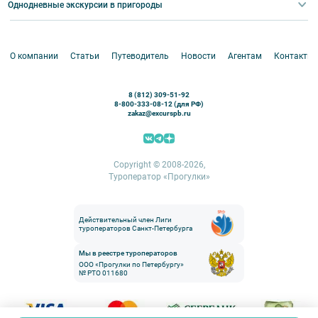
Корпоративные мероприятия
Однодневные экскурсии в пригороды
Круизы
VIP-программы
Аренда водного транспорта
Белоруссия
Петергоф
О компании
Статьи
Путеводитель
Новости
Агентам
Контакты
Кронштадт
Павловск
8 (812) 309-51-92
Ораниенбаум
8-800-333-08-12 (для РФ)
zakaz@excurspb.ru
Гатчина
Пушкин (Царское село)
Выборг
Copyright © 2008-2026,
Туроператор «Прогулки»
Действительный член Лиги
туроператоров Санкт-Петербурга
Мы в реестре туроператоров
ООО «Прогулки по Петербургу»
№ РТО 011680