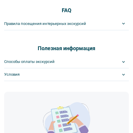
FAQ
Правила посещения интерьерных экскурсий
Важнейшим приоритетом в нашей работе является обеспечение
вашей безопасности и комфорта в ходе проведения экскурсий и
туров. Поэтому, пожалуйста, ознакомьтесь с правилами,
Полезная информация
соблюдение которых сделает ваш отдых приятным, комфортным
и безопасным.
Способы оплаты экскурсий
1. На интерьерных экскурсиях запрещается употреблять пищу
и напитки за исключением бутилированной воды, категорически
Условия
Visa
запрещается употреблять алкоголь.
MasterCard
2. Пожалуйста, будьте вежливы по отношению друг к другу:
Сбербанк
Скидка по клубной карте
не разговаривайте громко, не мешайте другим пассажирам и, по
Наличными
Билеты выкупаются заранее
возможности, воздержитесь от использования мобильных
устройств во время экскурсии.
3. Соблюдайте правила посещения музеев.
4. Пожалуйста, бережно относитесь к экскурсионному
оборудованию, предоставляемому туроператором. В случае
порчи оборудования материальную ответственность за неё
несёт экскурсант.