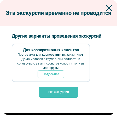
Эта экскурсия временно не проводится
Экскурсии по Петербургу
Интерьерные экскурсии
Музеи
Музей Христианской культуры + церковь Андрея Критского
Музей христианской культуры + церковь
Другие варианты проведения экскурсий
Андрея Критского
Для корпоративных клиентов
Программа для корпоративных заказчиков.
До 45 человек в группе. Мы полностью
согласуем с вами гидов, транспорт и точные
маршруты.
Подробнее
Все экскурсии
Библия – Photo by Aaron Burden on Unsplash