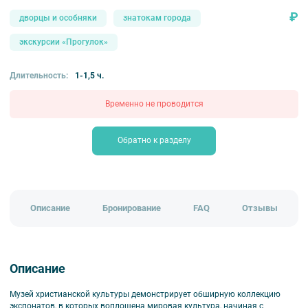
₽
дворцы и особняки
знатокам города
экскурсии «Прогулок»
Длительность:
1-1,5 ч.
Временно не проводится
Обратно к разделу
Описание
Бронирование
FAQ
Отзывы
Описание
Музей христианской культуры демонстрирует обширную коллекцию
экспонатов, в которых воплощена мировая культура, начиная с