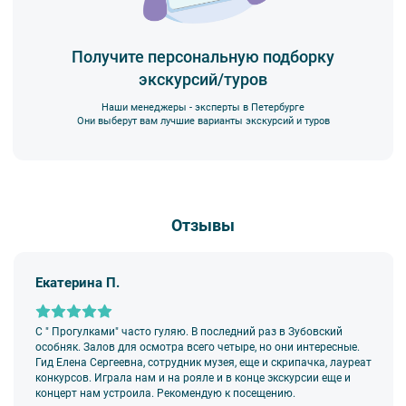
5. Ответственность за несовершеннолетних участников
экскурсии несёт взрослый сопровождающий. Пожалуйста,
заранее объясните ребенку правила поведения на экскурсии.
Получите персональную подборку
экскурсий/туров
6. В авторских интерьерных экскурсиях предусмотрено
возрастное ограничение 6+.
Наши менеджеры - эксперты в Петербурге
7. Пожалуйста, не опаздывайте к моменту начала экскурсии.
Они выберут вам лучшие варианты экскурсий и туров
8. Турфирма имеет право изменить программу экскурсии или
отменить экскурсию полностью в связи с неблагоприятными
погодными условиями: снегопадами, ливнями, наводнениями,
низкими или высокими температурами и прочими форс-
мажорными обстоятельствами; а также, если экскурсионная
Отзывы
программа отменяется по инициативе экскурсионного объекта.
В случае отмены экскурсии все денежные средства
возвращаются клиенту в полном объеме.
Екатерина П.
9. На ряд экскурсий туроператор предоставляет в аренду
аудиооборудование. Ответственность за сохранность
оборудования во время проведения экскурсионной программы
возлагается на экскурсанта. В случае утери или порчи
С " Прогулками" часто гуляю. В последний раз в Зубовский
оборудования экскурсант обязан возместить полную стоимость
особняк. Залов для осмотра всего четыре, но они интересные.
комплекта в размере 5500 руб. 00 коп.
Гид Елена Сергеевна, сотрудник музея, еще и скрипачка, лауреат
конкурсов. Играла нам и на рояле и в конце экскурсии еще и
Внимание! В составе экскурсионного маршрута возможны
концерт нам устроила. Рекомендую к посещению.
изменения, так как некоторые интерьеры могут быть