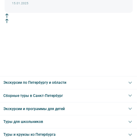
недоступны по решению руководства объекта.
15.01.2025
Экскурсии по Петербургу и области
Сборные туры в Санкт-Петербург
Автобусные
Интерьерные
Экскурсии и программы для детей
Туры в Санкт-Петербург на выходные
Пешеходные
Туры в Санкт-Петербург на 2 дня
Туры для школьников
Необычные
Классические экскурсии
Туры на 3 дня
Водные
Загородные экскурсии
Туры и круизы из Петербурга