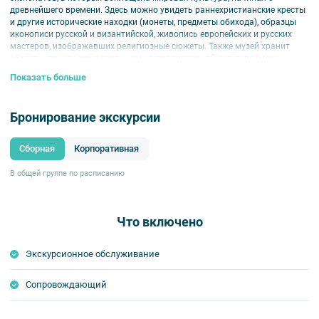
древнейшего времени. Здесь можно увидеть раннехристианские кресты
и другие исторические находки (монеты, предметы обихода), образцы
иконописи русской и византийской, живопись европейских и русских
мастеров, изображавших религиозные сюжеты. Также музей хранит
объекты, почитаемые святынями в православной культуре (мощи
святых, одежду канонизированной царской семьи и др.), церковные
Показать больше
книги и большое собрание, посвященное кресту как главному символу
христианства.
Бронирование экскурсии
Музей открыт при церкви преподобномученика Андрея Критского, и
после экскурсии по музею вас ждет посещение храма.
Сборная
Корпоративная
В общей группе по расписанию
Что включено
Экскурсионное обслуживание
Сопровождающий