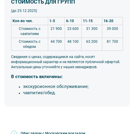
СТОИМОСТЬ ДЛЯ ГРУПП
(до 25.12.2025)
Кол-во чел.
1-5
6-10
11-15
16-20
Стоимость с
21 900
23 600
31 300
39 000
чаепитием
Стоимость с
44 700
48 100
63 200
81 700
обедом
Сведения о ценах, содержащиеся на сайте, носят
информационный характер и не являются публичной офертой.
Актуальные цены уточняйте у наших менеджеров.
В стоимость включены:
экскурсионное обслуживание;
ч
аепитие/обед.
Офис рядом с Московским вокзалом