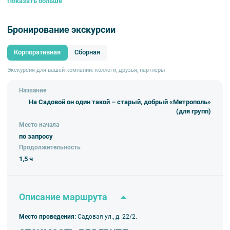
Показать больше
Завершится экскурсия чаепитием или обедом в легендарном ресторане.
Бронирование экскурсии
Корпоративная
Сборная
Экскурсия для вашей компании: коллеги, друзья, партнёры
Название
На Садовой он один такой – старый, добрый «Метрополь»
(для групп)
Место начала
по запросу
Продолжительность
1,5 ч
Описание маршрута
Место проведения:
Садовая ул., д. 22/2.