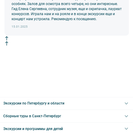
оборудования экскурсант обязан возместить полную стоимость
особняк. Залов для осмотра всего четыре, но они интересные.
комплекта в размере 5500 руб. 00 коп.
Гид Елена Сергеевна, сотрудник музея, еще и скрипачка, лауреат
конкурсов. Играла нам и на рояле и в конце экскурсии еще и
Внимание! В составе экскурсионного маршрута возможны
концерт нам устроила. Рекомендую к посещению.
изменения, так как некоторые интерьеры могут быть
недоступны по решению руководства объекта.
15.01.2025
Экскурсии по Петербургу и области
Сборные туры в Санкт-Петербург
Автобусные
Интерьерные
Экскурсии и программы для детей
Туры в Санкт-Петербург на выходные