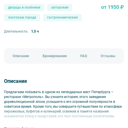
от 1950 ₽
дворцы и особняки
авторские
знатокам города
гастрономические
Длительность:
1,5 ч
Описание
Бронирование
FAQ
Отзывы
Описание
Предлагаем побывать в одном из легендарных мест Петербурга –
ресторане «Метрополь». Вы узнаете историю этого заведения
дореволюционной эпохи, услышите о его огромной популярности в
советское время. Кроме того, вы совершите путешествие по атмосфере
пирожковых, буфетов и кулинарий, освежив в памяти названия
знаменитых блюд и представив, кто был постоянным посетителем
«Метрополя».