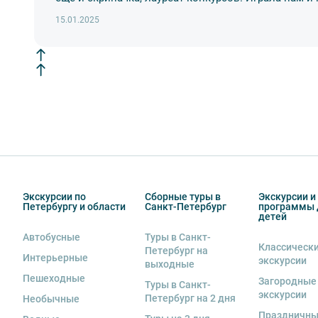
стоимость комплекта в размере 5500 руб. 00 коп.
15.01.2025
Внимание! В составе экскурсионного маршрута возм
интерьеры могут быть недоступны по решению руков
Экскурсии по
Сборные туры в
Экскурсии и
Петербургу и области
Санкт-Петербург
программы 
детей
Автобусные
Туры в Санкт-
Классическ
Петербург на
Интерьерные
экскурсии
выходные
Пешеходные
Загородные
Туры в Санкт-
экскурсии
Петербург на 2 дня
Необычные
Праздничн