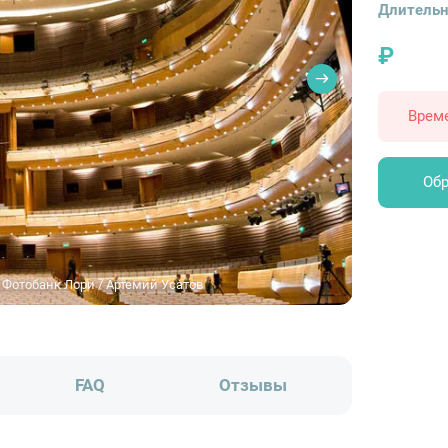
Длительн
₽
Врем
Обр
 Фотобанк Лори / Артемий Усатов
FAQ
Отзывы