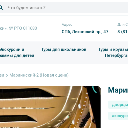
Адрес
Для С
ки», № РТО 011680
СПб, Лиговский пр., 47
8 (8
Экскурсии и
Туры для школьников
Туры и круизы
раммы для детей
Петербурга
ков
раздничные выезды и тематические экскурсии
Квесты/Интерактивы
Для 4 класса (Начальная 
Праздник окон
еи
Мариинский-2 (Новая сцена)
Марии
дворцы
экскурс