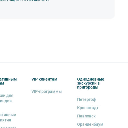
17
ативным
VIP клиентам
Однодневные
ам
экскурсии в
пригороды
VIP-программы
сии для
Петергоф
 индив.
Кронштадт
ативные
Павловск
иятия
Ораниенбаум