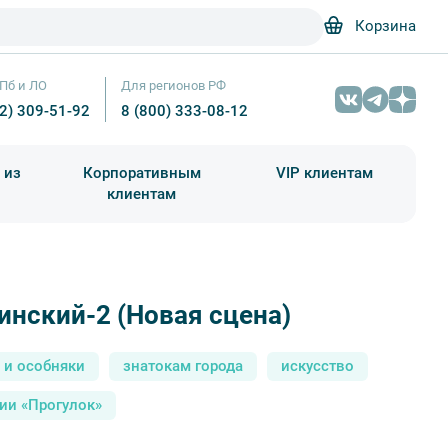
Корзина
Пб и ЛО
Для регионов РФ
12) 309-51-92
8 (800) 333-08-12
 из
Корпоративным
VIP клиентам
клиентам
школа)
чания учебного года
Абонементы на экскурсии
нский-2 (Новая сцена)
Мариинский-2 (Новая сцена) — Фото № 3 — Фотобанк Лори / Ар
 и особняки
знатокам города
искусство
ии «Прогулок»