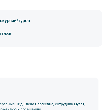
скурсий/туров
и туров
А
ересные. Гид Елена Сергеевна, сотрудник музея,
Ос
Рекомендую к посещению.
ме