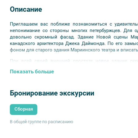
Описание
Приглашаем вас поближе познакомиться с удивительн
непонимание со стороны многих петербуржцев. Для о
довольно скромный фасад. Здание Новой сцены Мар
канадского архитектора Джека Даймонда. По его замы
фоном для старого здания Мариинского театра и вписать
При всей своей внешней простоте новое здание скр
впечатляет своей оснащённостью, прекрасной акустик
Показать больше
зрительный зал изогнут наподобие подковы и при 
камерности.
В Мариинке-2 несколько сцен: это репетиционная, гл
Бронирование экскурсии
репетиционные залы для балета, оперы, хора и оркес
залах; их всего четыре и они носят имена композиторов.
Сборная
Некоторые постановки были перенесены с историческ
обеих сценах. Благодаря великолепной техничес
В общей группе по расписанию
представлять публике масштабные кантатно-орато
симфонической музыки. Большая часть премьер послед