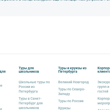
ожны изменения, так как некоторые
одства объекта.
Туры для
Туры и круизы из
Корпор
для
школьников
Петербурга
клиент
Школьные туры по
Великий Новгород
Экскур
ие
России из
групп и
Туры по Северо-
Петербурга
гостей
Западу
Туры в Санкт-
Корпор
Туры по России
Петербург для
меропр
школьников
Круизы
ые