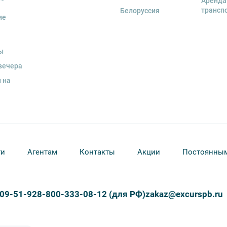
Аренда
трансп
Белоруссия
ие
ы
вечера
 на
ти
Агентам
Контакты
Акции
Постоянным
309-51-92
8-800-333-08-12 (для РФ)
zakaz@excurspb.ru