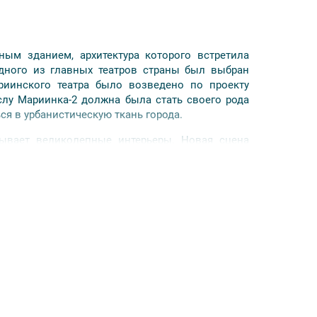
ым зданием, архитектура которого встретила
дного из главных театров страны был выбран
иинского театра было возведено по проекту
слу Мариинка-2 должна была стать своего рода
ся в урбанистическую ткань города.
ывает великолепные интерьеры. Новая сцена
ой и комфортными условиями для зрителей. Сам
своих больших размерах оставляет ощущение
авная и арьерсцены. Также здесь расположены
тра. Концерты и лекции проводятся в камерных
ой сцены на новую площадку, другие идут на
кой оснащённости Мариинки-2 здесь можно
риальные сочинения и проводить концерты
них сезонов прошла на Новой сцене: это оперы