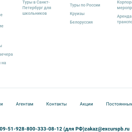
Туры в Санкт-
Корпор
Туры по России
Петербург для
меропр
школьников
Круизы
ые
Аренда
трансп
Белоруссия
ие
ы
вечера
 на
ти
Агентам
Контакты
Акции
Постоянным
309-51-92
8-800-333-08-12 (для РФ)
zakaz@excurspb.ru