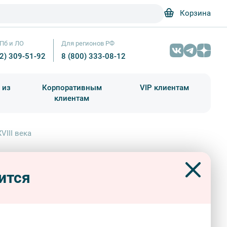
Корзина
Пб и ЛО
Для регионов РФ
12) 309-51-92
8 (800) 333-08-12
 из
Корпоративным
VIP клиентам
клиентам
школа)
чания учебного года
Абонементы на экскурсии
VIII века
изнь генералиссимуса А. В. Суворова и Русская армия XVIII века — Фото
 генералиссимуса А. В.
Румянцева Наталия
ова и Русская армия XVIII века
ится
 и особняки