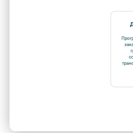
Д
Прог
зак
с
тран
Жизнь генералиссимуса А. В. Суворова и Русская арм
Александр Щ
Описание
Бронирование