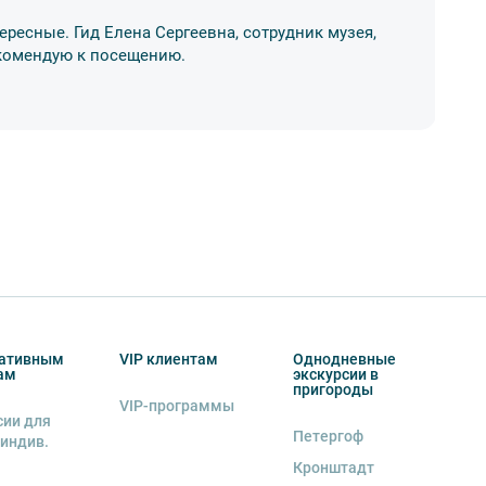
ересные. Гид Елена Сергеевна, сотрудник музея,
Ос
Рекомендую к посещению.
ме
17
ативным
VIP клиентам
Однодневные
ам
экскурсии в
пригороды
VIP-программы
сии для
Петергоф
 индив.
Кронштадт