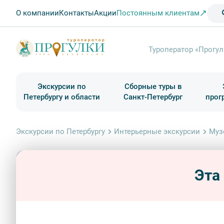
О компании
Контакты
Акции
Постоянным клиентам
Туроператор «Прогул
Экскурсии по
Сборные туры в
Петербургу и области
Санкт-Петербург
прог
Туры в Санкт-Петербург на выходные
Классические экскурсии
Школьные туры по России из Петербурга
Экскурсии для групп и индив. гостей
Загородные экскурсии
Музеи и общественные учреждения
Туры в Санкт-Петербург на 2 дня
Туры в Санкт-Петербург для школьни
П
Экскурсии по Петербургу
Интерьерные экскурсии
Муз
Эта