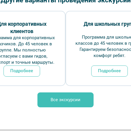
Другие варианты проведения экскурсий
Длительн
₽
ля корпоративных
Для школьных гру
клиентов
Врем
Программа для школь
рамма для корпоративных
классов до 45 человек в г
азчиков. До 45 человек в
Гарантируем безопаснос
группе. Мы полностью
Обр
комфорт ребят.
огласуем с вами гидов,
спорт и точные маршруты.
Подробнее
Подробнее
ия XVIII века — Фото № 1 — Фотобанк Лори /
епин
Все экскурсии
FAQ
Отзывы