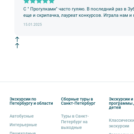
9. На ряд экскурсий туроператор предоставляет в ар
сохранность оборудования во время проведения экс
С " Прогулками" часто гуляю. В последний раз в З
экскурсанта. В случае утери или порчи оборудования
еще и скрипачка, лауреат конкурсов. Играла нам и
стоимость комплекта в размере 5500 руб. 00 коп.
15.01.2025
Внимание! В составе экскурсионного маршрута возм
интерьеры могут быть недоступны по решению руков
Экскурсии по
Сборные туры в
Экскурсии и
Петербургу и области
Санкт-Петербург
программы 
детей
Автобусные
Туры в Санкт-
Классическ
Петербург на
Интерьерные
экскурсии
выходные
Пешеходные