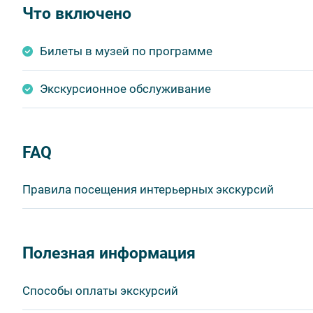
Что включено
Билеты в музей по программе
Экскурсионное обслуживание
FAQ
Правила посещения интерьерных экскурсий
Важнейшим приоритетом в нашей работе является об
в ходе проведения экскурсий и туров. Поэтому, пожа
Полезная информация
соблюдение которых сделает ваш отдых приятным, 
1. На интерьерных экскурсиях запрещается употребл
Способы оплаты экскурсий
бутилированной воды, категорически запрещается уп