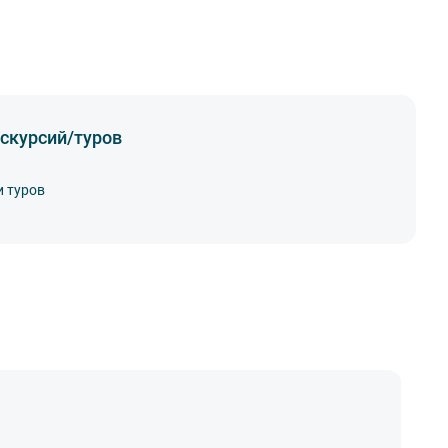
скурсий/туров
и туров
А