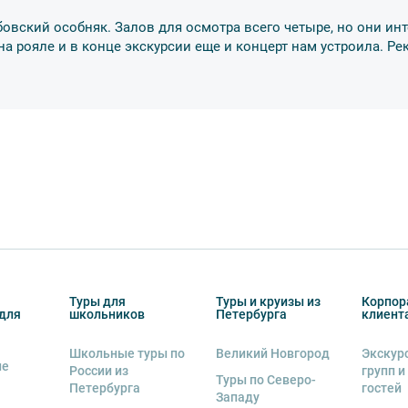
енду аудиооборудование. Ответственность за
курсионной программы возлагается на
убовский особняк. Залов для осмотра всего четыре, но они инт
 экскурсант обязан возместить полную
 на рояле и в конце экскурсии еще и концерт нам устроила. 
ожны изменения, так как некоторые
одства объекта.
Туры для
Туры и круизы из
Корпор
для
школьников
Петербурга
клиент
Школьные туры по
Великий Новгород
Экскур
ие
России из
групп и
Туры по Северо-
Петербурга
гостей
Западу