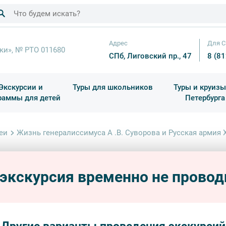
Адрес
Для С
ки», № РТО 011680
СПб, Лиговский пр., 47
8 (8
Экскурсии и
Туры для школьников
Туры и круизы
раммы для детей
Петербурга
ков
раздничные выезды и тематические экскурсии
Квесты/Интерактивы
Для 4 класса (Начальная 
Праздник окон
еи
Жизнь генералиссимуса А .В. Суворова и Русская армия X
Ж
Жизнь
Сувор
 экскурсия временно не провод
дворцы