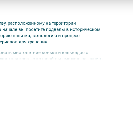
ву, расположенному на территории
 в начале вы посетите подвалы в историческом
торию напитка, технологию и процесс
териалов для хранения.
овать многолетние коньки и кальвадос с
контная карта, с которой вы сможете заглянуть