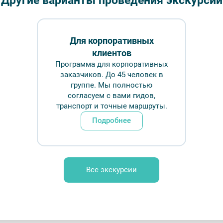
Другие варианты проведения экскурсий
Длительн
от 180
Для корпоративных
клиентов
Врем
Программа для корпоративных
заказчиков. До 45 человек в
группе. Мы полностью
Обр
согласуем с вами гидов,
транспорт и точные маршруты.
Подробнее
 №1 – Photo by Jonathan Borba on Unsplash
Все экскурсии
FAQ
Отзывы