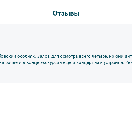
курсии.
Отзывы
рсии или отменить экскурсию полностью
деле “О компании”.
снегопадами, ливнями, наводнениями,
рс-мажорными обстоятельствами; а также,
тиве экскурсионного объекта. В случае
ются клиенту в полном объеме.
енду аудиооборудование. Ответственность за
курсионной программы возлагается на
убовский особняк. Залов для осмотра всего четыре, но они инт
 экскурсант обязан возместить полную
 на рояле и в конце экскурсии еще и концерт нам устроила. 
ожны изменения, так как некоторые
одства объекта.