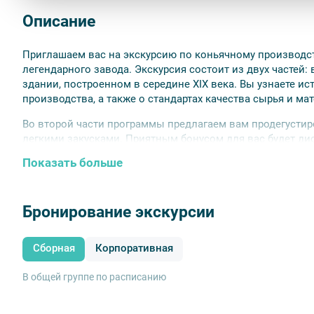
Описание
Приглашаем вас на экскурсию по коньячному производст
легендарного завода. Экскурсия состоит из двух частей:
здании, построенном в середине XIX века. Вы узнаете ис
производства, а также о стандартах качества сырья и ма
Во второй части программы предлагаем вам продегустир
легкими закусками. Приятным бонусом для вас будет дис
в фирменный магазин производства.
Показать больше
Возрастное ограничение – 18+
Бронирование экскурсии
Сборная
Корпоративная
В общей группе по расписанию