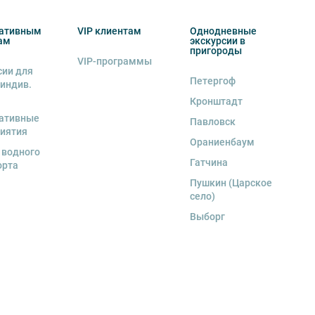
ативным
VIP клиентам
Однодневные
ам
экскурсии в
пригороды
VIP-программы
сии для
Петергоф
 индив.
Кронштадт
ативные
Павловск
иятия
Ораниенбаум
 водного
Гатчина
орта
Пушкин (Царское
село)
Выборг