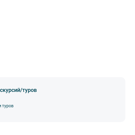
скурсий/туров
и туров