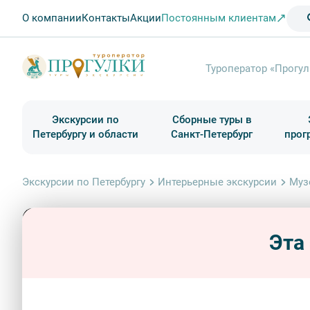
О компании
Контакты
Акции
Постоянным клиентам
Туроператор «Прогул
Экскурсии по
Сборные туры в
Петербургу и области
Санкт-Петербург
прог
Туры в Санкт-Петербург на выходные
Классические экскурсии
Школьные туры по России из Петербурга
Экскурсии для групп и индив. гостей
Загородные экскурсии
Музеи и общественные учреждения
Туры в Санкт-Петербург на 2 дня
Туры в Санкт-Петербург для школьни
П
Экскурсии по Петербургу
Интерьерные экскурсии
Муз
Эта