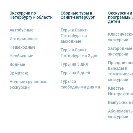
Экскурсии по
Сборные туры в
Экскурсии и
Петербургу и области
Санкт-Петербург
программы 
детей
Автобусные
Туры в Санкт-
Классическ
Петербург на
Интерьерные
экскурсии
выходные
Пешеходные
Загородные
Туры в Санкт-
экскурсии
Петербург на 2 дня
Необычные
Праздничн
Туры на 3 дня
Водные
выезды и
Туры на 5 дней
Эрмитаж
тематическ
экскурсии
Туры со
Ночные групповые
свободными днями
экскурсии
Квесты/
Интерактив
Выпускные 
Абонементы
экскурсии