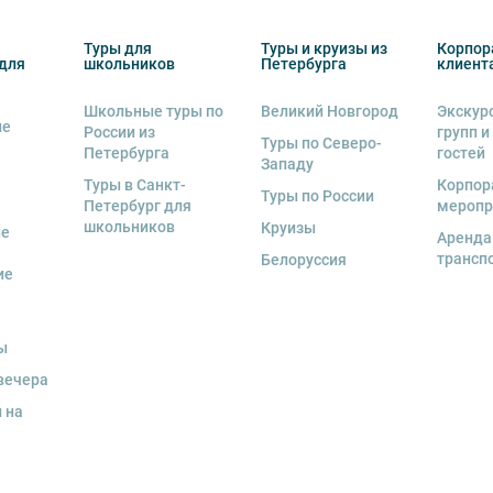
Туры для
Туры и круизы из
Корпор
для
школьников
Петербурга
клиент
Школьные туры по
Великий Новгород
Экскур
ие
России из
групп и
Туры по Северо-
Петербурга
гостей
Западу
Туры в Санкт-
Корпор
Туры по России
Петербург для
меропр
школьников
Круизы
ые
Аренда
трансп
Белоруссия
ие
ы
вечера
 на