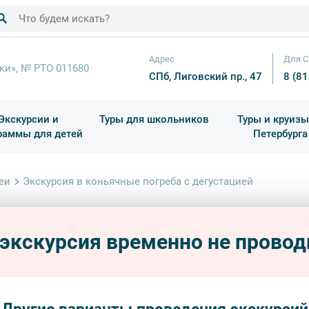
Адрес
Для С
ки», № РТО 011680
СПб, Лиговский пр., 47
8 (8
Экскурсии и
Туры для школьников
Туры и круизы
раммы для детей
Петербурга
ков
раздничные выезды и тематические экскурсии
Квесты/Интерактивы
Для 4 класса (Начальная 
Праздник окон
еи
Экскурсия в коньячные погреба с дегустацией
Экску
дегу
 экскурсия временно не провод
пешехо