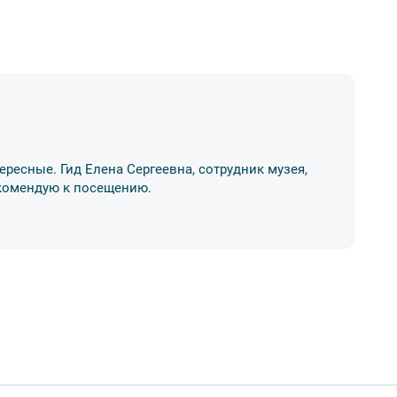
А
ересные. Гид Елена Сергеевна, сотрудник музея,
Ос
Рекомендую к посещению.
ме
17