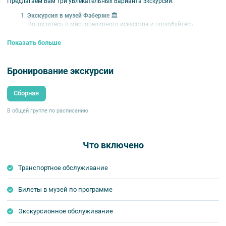
Предлагаем вам три увлекательных варианта экскурсий:
Экскурсия в музей Фаберже
🏛️
Погрузитесь в мир ювелирного искусства и полюбуйтесь
шедеврами фирмы Фаберже в старинном особняке
Нарышкиных‑Шуваловых.
Показать больше
Экскурсия в музей Фаберже + Эрмитаж
🏛️🔱
Откройте для себя сокровища музея Фаберже, а затем исследуйте
Бронирование экскурсии
величественные залы Государственного Эрмитажа — второго по
величине художественного музея мира.
Сборная
Экскурсия в музей Фаберже + Золотая или Бриллиантовая
кладовая Эрмитажа
🏛️💎
В общей группе по расписанию
Насладитесь ювелирными шедеврами музея Фаберже, после чего
посетите эксклюзивную экспозицию драгоценностей в Эрмитаже:
изделия из золота, бриллиантов и других драгоценных камней,
личные вещи и подарки русских императоров.
Что включено
Важно! ⚠️
Транспортное обслуживание
Стоимость экскурсий
может быть изменена
.
Билеты в музей по программе
Точную стоимость и наличие мест рассчитает менеджер
при
бронировании
.
Экскурсионное обслуживание
При посещении экскурсии
в музей Фаберже + Золотая или
Бриллиантовая кладовая Эрмитажа,
кладовая будет