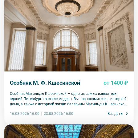
оборудования экскурсант обязан возместить полную стоимость
комплекта в размере 5500 руб. 00 коп.
13. Для бронирования мест на заграничные экскурсии для
каждого участника необходимо предоставить ФИО, дату
рождения, серию и номер заграничного паспорта
.
Особняк М. Ф. Кшесинской
от 1400 ₽
Особняк Матильды Кшесинской — одно из самых известных
зданий Петербурга в стиле модерн. Вы познакомитесь с историей
дома, а также с историей жизни балерины Матильды Кшесинской.
Узнаете, какие отношения ее связывали с мужчинами дома
16.08.2026 16:00
Все даты
23.08.2026 16:00
Романовых, как складывалась артистическая карьера, какая
судьба ждала в эмиграции