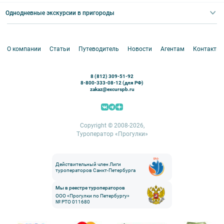
Абонементы на экскурсии
Туры по России
Корпоративные мероприятия
Однодневные экскурсии в пригороды
Круизы
VIP-программы
Аренда водного транспорта
Белоруссия
Петергоф
О компании
Статьи
Путеводитель
Новости
Агентам
Контакты
Кронштадт
Павловск
8 (812) 309-51-92
Ораниенбаум
8-800-333-08-12 (для РФ)
zakaz@excurspb.ru
Гатчина
Пушкин (Царское село)
Выборг
Copyright © 2008-2026,
Туроператор «Прогулки»
Действительный член Лиги
туроператоров Санкт-Петербурга
Мы в реестре туроператоров
ООО «Прогулки по Петербургу»
№ РТО 011680