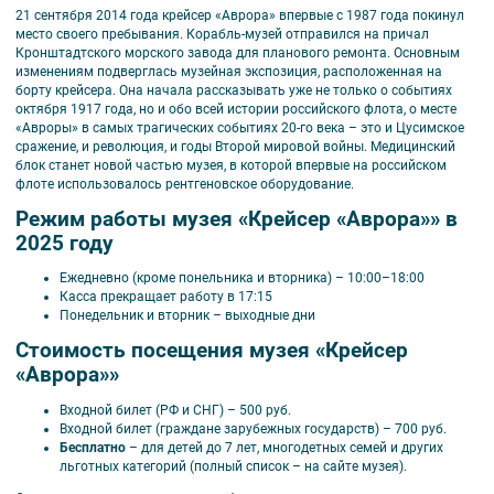
21 сентября 2014 года крейсер «Аврора» впервые с 1987 года покинул
место своего пребывания. Корабль-музей отправился на причал
Кронштадтского морского завода для планового ремонта. Основным
изменениям подверглась музейная экспозиция, расположенная на
борту крейсера. Она начала рассказывать уже не только о событиях
октября 1917 года, но и обо всей истории российского флота, о месте
«Авроры» в самых трагических событиях 20-го века – это и Цусимское
сражение, и революция, и годы Второй мировой войны. Медицинский
блок станет новой частью музея, в которой впервые на российском
флоте использовалось рентгеновское оборудование.
Режим работы музея «Крейсер «Аврора»» в
2025 году
Ежедневно (кроме понельника и вторника) – 10:00–18:00
Касса прекращает работу в 17:15
Понедельник и вторник – выходные дни
Стоимость посещения музея «Крейсер
«Аврора»»
Входной билет (РФ и СНГ) – 500 руб.
Входной билет (граждане зарубежных государств) – 700 руб.
Бесплатно
– для детей до 7 лет, многодетных семей и других
льготных категорий (полный список – на сайте музея).