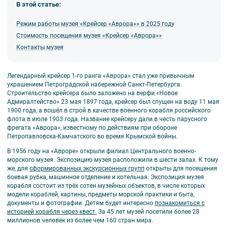
В этой статье:
Режим работы музея «Крейсер «Аврора»» в 2025 году
Стоимость посещения музея «Крейсер «Аврора»»
Контакты музея
Легендарный крейсер 1-го ранга «Аврора» стал уже привычным
украшением Петроградской набережной Санкт-Петербурга.
Строительство крейсера было заложено на верфи «Новое
Адмиралтейство» 23 мая 1897 года, крейсер был спущен на воду 11 мая
1900 года, а вошёл в строй в качестве военного корабля российского
флота в июле 1903 года. Название крейсеру дали в честь парусного
фрегата «Аврора», известному по действиям при обороне
Петропавловска-Камчатского во время Крымской войны.
В 1956 году на «Авроре» открыли филиал Центрального военно-
морского музея. Экспозицию музея расположили в шести залах. К тому
же, для
сформированных экскурсионных групп
открыты для посещения
боевая рубка, машинное отделение и котельная. Экспозиция музея
корабля состоит из трёх сотен музейных объектов, в числе которых
модели кораблей, картины, предметы морской практики и быта,
документы и фотографии. Детям будет интересно
познакомиться с
историей корабля через квест.
За 45 лет музей посетили более 28
миллионов человек из более чем 160 стран мира.