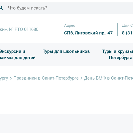
Адрес
Для С
ки», № РТО 011680
СПб, Лиговский пр., 47
8 (8
Экскурсии и
Туры для школьников
Туры и круизы
раммы для детей
Петербурга
ков
раздничные выезды и тематические экскурсии
Квесты/Интерактивы
Для 4 класса (Начальная 
Праздник окон
ургу
Праздники в Санкт-Петербурге
День ВМФ в Санкт-Пет