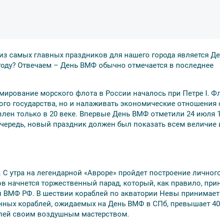
 из самых главных праздников для нашего города является Д
году? Отвечаем – День ВМФ обычно отмечается в последнее
мирование морского флота в России началось при Петре I. Ф
ого государства, но и налаживать экономические отношения 
лен только в 20 веке. Впервые День ВМФ отметили 24 июля 1
очередь, новый праздник должен был показать всем величие
С утра на легендарной «Авроре» пройдет построение личного
в начнется торжественный парад, который, как правило, при
 ВМФ РФ. В шествии кораблей по акватории Невы принимает
нных кораблей, ожидаемых на День ВМФ в СПб, превышает 40
телей своим воздушным мастерством.