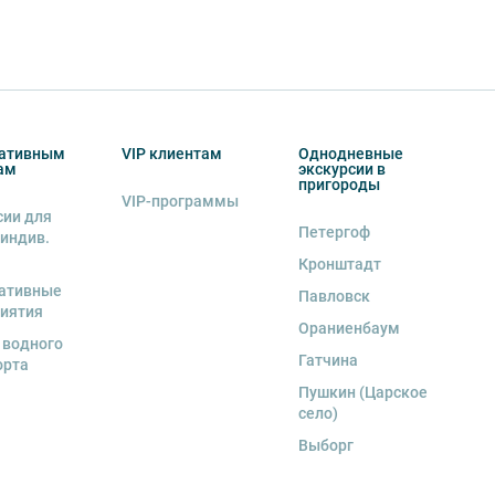
ативным
VIP клиентам
Однодневные
ам
экскурсии в
пригороды
VIP-программы
сии для
Петергоф
 индив.
Кронштадт
ативные
Павловск
иятия
Ораниенбаум
 водного
Гатчина
орта
Пушкин (Царское
село)
Выборг