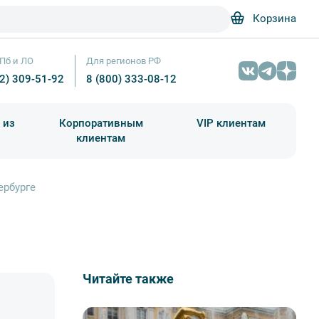
Корзина
Пб и ЛО
Для регионов РФ
12) 309-51-92
8 (800) 333-08-12
 из
Корпоративным
VIP клиентам
клиентам
школа)
чания учебного года
Абонементы на экскурсии
ербурге
Читайте также