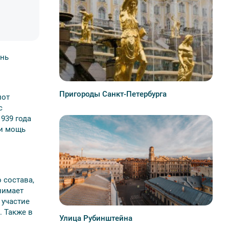
ень
Пригороды Санкт-Петербурга
лот
с
939 года
 и мощь
 состава,
нимает
 участие
. Также в
Улица Рубинштейна