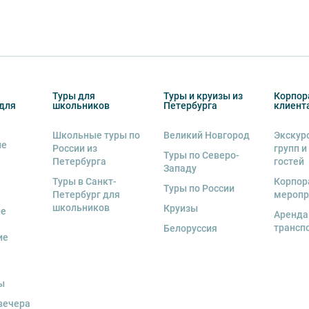
Туры для
Туры и круизы из
Корпор
для
школьников
Петербурга
клиент
Школьные туры по
Великий Новгород
Экскур
ие
России из
групп и
Туры по Северо-
Петербурга
гостей
Западу
Туры в Санкт-
Корпор
Туры по России
Петербург для
меропр
школьников
Круизы
ые
Аренда
трансп
Белоруссия
ие
ы
вечера