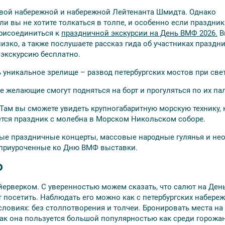
овой набережной и набережной Лейтенанта Шмидта. Однако
если вы не хотите толкаться в толпе, и особенно если праздни
присоединиться к
праздничной экскурсии на День ВМФ
2026.
В
изко, а также послушаете рассказ гида об участниках праздн
ь экскурсию бесплатно.
ь уникальное зрелище – развод петербургских мостов при све
е желающие смогут подняться на борт и прогуляться по их па
Там вы сможете увидеть крупногабаритную морскую технику, 
нется праздник с молебна в Морском Никольском соборе.
тные праздничные концерты, массовые народные гулянья и н
ь приуроченные ко Дню ВМФ выставки.
Ф
ерверком. С уверенностью можем сказать, что салют на Ден
 посетить. Наблюдать его можно как с петербургских набереж
словиях: без столпотворения и толчеи. Бронировать места на
ак она пользуется большой популярностью как среди горожан,