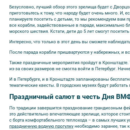
Безусловно, лучший обзор этого зрелища будет с Дворц
приготовьтесь к тому, что народу будет очень много. И, 
планируете посетить с детьми, то мы рекомендуем вам 
все корабли, задействованные в параде, максимально бл
морского шествия. Кстати, дети до 5 лет смогут посетит
Интересно, что только в этот день вы сможете наблюдат
После парада корабли пришвартуются у набережных, и вс
Также праздничные мероприятия пройдут в Кронштадте. 
из-за своих размеров не смогла войти в Петербург. Нач
И в Петербурге, и в Кронштадте запланированы беспла
тематические квесты. В городских музеях будут работат
Праздничный салют в честь Дня ВМ
По традиции завершится празднование грандиозным фей
это действительно впечатляющее зрелище, которое стоит
с борта комфортабельного теплохода – в самых лучших у
праздничную водную прогулку
необходимо заранее, так к