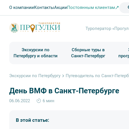
О компании
Контакты
Акции
Постоянным клиентам
Туроператор «Прогул
Экскурсии по
Сборные туры в
Петербургу и области
Санкт-Петербург
прог
Туры в Санкт-Петербург на выходные
Классические экскурсии
Школьные туры по России из Петербурга
Экскурсии для групп и индив. гостей
Загородные экскурсии
Музеи и общественные учреждения
Туры в Санкт-Петербург на 2 дня
Туры в Санкт-Петербург для школьни
П
Экскурсии по Петербургу
Путеводитель по Санкт-Петерб
День ВМФ в Санкт-Петербурге
06.06.2022
6 мин
В этой статье: