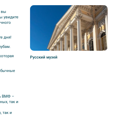
к вы
ы увидите
ичного
те дня!
лубам.
которая
Русский музей
еобычные
ь ВМФ –
ных, так и
 так и