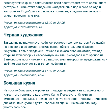
петербургские крыши открывается всем посетителям этого элегантного
ресторана. В винотеке заведения найдётся вино под любое блюдо и
настроение. Подобрать его поможет сомелье, а задать тон вечеру –
живая вечерняя музыка.
Режим работы: ежедневно с 13.00 до 23.00
Адрес: ул. Итальянская, 15
Чердак художника
Заведение позиционирует себя как ресторан-фондю, который разделён
на два зала и оформлен в стиле основной экспозиции «Галереи
искусств». Хоть в Чердаке и нет бара и какого-либо алкоголя, отсюда
открывается обзор на набережную канала Грибоедова и грифонов на
Банковском мосту, что, вкупе с некоторыми авторскими предложениями
шеф-повара, сделает ваш вечер необычным.
Режим работы: ежедневно с 11.00 до 23.00
Адрес: ул. Ломоносова, 1/28
Большая кухня
Не просто большая, а огромная площадь заведения на крыше самого
известного торгового комплекса Санкт-Петербурга. Открытая
смотровая площадка, отведенная для курения зона, пиццерия, винотека,
две открытые кухни и даже небольшая сцена – на такой площади
уместилось всё!