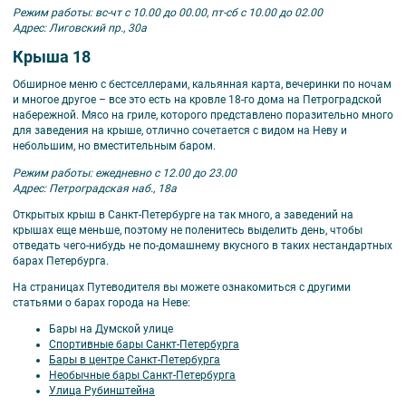
Режим работы: вс-чт с 10.00 до 00.00, пт-сб с 10.00 до 02.00
Адрес: Лиговский пр., 30а
Крыша 18
Обширное меню с бестселлерами, кальянная карта, вечеринки по ночам
и многое другое – все это есть на кровле 18-го дома на Петроградской
набережной. Мясо на гриле, которого представлено поразительно много
для заведения на крыше, отлично сочетается с видом на Неву и
небольшим, но вместительным баром.
Режим работы: ежедневно с 12.00 до 23.00
Адрес: Петроградская наб., 18а
Открытых крыш в Санкт-Петербурге на так много, а заведений на
крышах еще меньше, поэтому не поленитесь выделить день, чтобы
отведать чего-нибудь не по-домашнему вкусного в таких нестандартных
барах Петербурга.
На страницах Путеводителя вы можете ознакомиться с другими
статьями о барах города на Неве:
Бары на Думской улице
Спортивные бары Санкт-Петербурга
Бары в центре Санкт-Петербурга
Необычные бары Санкт-Петербурга
Улица Рубинштейна