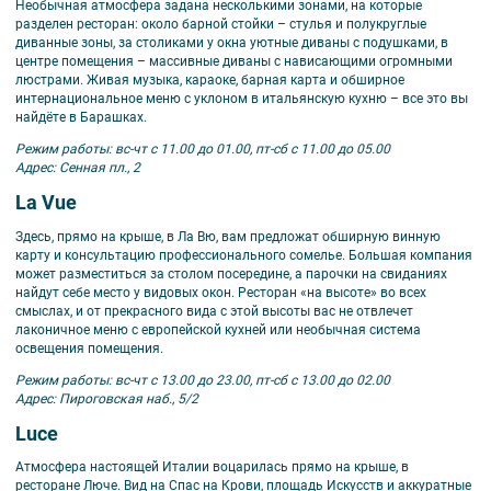
Необычная атмосфера задана несколькими зонами, на которые
разделен ресторан: около барной стойки – стулья и полукруглые
диванные зоны, за столиками у окна уютные диваны с подушками, в
центре помещения – массивные диваны с нависающими огромными
люстрами. Живая музыка, караоке, барная карта и обширное
интернациональное меню с уклоном в итальянскую кухню – все это вы
найдёте в Барашках.
Режим работы: вс-чт с 11.00 до 01.00, пт-сб с 11.00 до 05.00
Адрес: Сенная пл., 2
La Vue
Здесь, прямо на крыше, в Ла Вю, вам предложат обширную винную
карту и консультацию профессионального сомелье. Большая компания
может разместиться за столом посередине, а парочки на свиданиях
найдут себе место у видовых окон. Ресторан «на высоте» во всех
смыслах, и от прекрасного вида с этой высоты вас не отвлечет
лаконичное меню с европейской кухней или необычная система
освещения помещения.
Режим работы: вс-чт с 13.00 до 23.00, пт-сб с 13.00 до 02.00
Адрес: Пироговская наб., 5/2
Luce
Атмосфера настоящей Италии воцарилась прямо на крыше, в
ресторане Люче. Вид на Спас на Крови, площадь Искусств и аккуратные