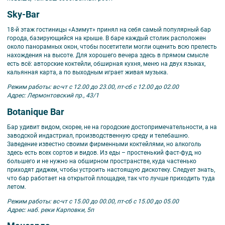
Sky-Bar
18-й этаж гостиницы «Азимут» принял на себя самый популярный бар
города, базирующийся на крыше. В баре каждый столик расположен
около панорамных окон, чтобы посетители могли оценить всю прелесть
нахождения на высоте. Для хорошего вечера здесь в прямом смысле
есть всё: авторские коктейли, обширная кухня, меню на двух языках,
кальянная карта, а по выходным играет живая музыка.
Режим работы: вс-чт с 12.00 до 23.00, пт-сб с 12.00 до 02.00
Адрес: Лермонтовский пр., 43/1
Botanique Bar
Бар удивит видом, скорее, не на городские достопримечательности, а на
заводской индастриал, производственную среду и телебашню.
Заведение известно своими фирменными коктейлями, но алкоголь
здесь есть всех сортов и видов. Из еды – простенький фаст-фуд, но
большего и не нужно на обширном пространстве, куда частенько
приходят диджеи, чтобы устроить настоящую дискотеку. Следует знать,
что бар работает на открытой площадке, так что лучше приходить туда
летом.
Режим работы: вс
-чт с 15.00 до 00.00, пт-сб с 15.00 до 05.00
Адрес: наб. реки Карповки, 5п