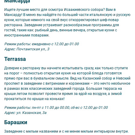
Мансарда
Ищете лучшее место для осмотра Исаакиевского собора? Вам в
Мансарду! В меню вы найдёте по большей части итальянскую и русскую
кухни, которые немного на свой вкус откорректировал шеф-повар
ресторана. Заведение устраивает разнообразные программы для
гостей, такие как: рыбный день, винные вечера, открытые кухни с
иностранными поварами.
Режим работы: ежедневно с 12.00 до 01.00
Адрес: Почтамтская ул., 3
Terrassa
Доверие к ресторану вы начнете испытывать сразу, как только ступите
на порог – полностью открытая кухня на которой блюда готовятся
прямо при вас в буквальном смысле. Вид на Казанский собор и Невский
проспект в заведении с витринами и корзинками – это нечто необычное
в рамках всех классических заведений города. Большая терраса на
крыше летом позволит провести время за едой на воздухе, а зимой
прокатиться по крыше на коньках!
Режим работы: пн-пт с 11.00 до 00.00, сб-вс с 12.00 до 01.00
Адрес: ул. Казанская, 3а
Барашки
Заведение с милым названием и с не менее милым интерьером внутри.