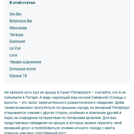
В этой статье:
Sky-Bar
Botanique Bar
Мансарда
Terrassa
Барашки
La Vue
Luce
Чердак художника
Большая кухня
Крыша 18
Не залезли хоть раз на крышу в Санкт-Петербурге – считайте, что и не
побывали в Питере. А ведь чарующий вид ночной Северной столицы с
высоты – это залог замечательного романтического свидания. Днём
также возможно прогуляться по крышам города, но вечерний Петербург
открывается совсем с других сторон, особенно в компании друзей в
баре, на очередном путешествии по питерским кровлям. Для вас
представлены заведения на крыше, в которых можно скрасить свой
вечерний досуг и полюбоваться огнями ночного города с места
повыше, чем ваш собственный рост.