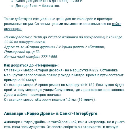
Билет для детей (от 5 до 13 лет) - 1700 ₽
Дети до 5 лет – бесплатно.
Также действуют специальные цены для пенсионеров и проходят
различные акции. Со всеми ценами вы можете ознакомиться на
сайте
аквапарка
.
Режим работы: с 10:00 до 22:30
со вторника по воскресенье, с
15:00 до
22:30
по понедельникам.
Адрес:
ст. м. «Старая деревня» / «Черная речка» / «Беговая»,
Приморский пр., д.72.
Контактный телефон: 777-1-555.
Как добраться до «Питерленда»:
От станции метро «Старая деревня» на маршрутке К-232. Остановка
маршруток расположена прямо у входа в метро. Время в пути составит
примерно 20 минут.
От станции метро «Черная речка» на маршрутке К-132. Вам нужно будет
пройти пару метров до улицы Савушкина, где и расположена остановка.
Дорога займет примерно полчаса.
От станции метро
«Беговая»
пешком 1,5 км. (16 минут).
Аквапарк «Родео Драйв» в Санкт-Петербурге
Аквапарк «Родео Драйв» не такой большой, как «Питерленд», но и у него
есть свои преимущества. От своего собрата он отличается, в первую