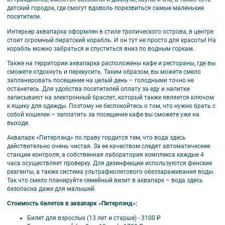
детский городок, где смогут вдоволь порезвиться самые маленькие
посетители.
Интерьер аквапарка оформлен в стиле тропического острова, в центре
стоит огромный пиратский корабль. И он тут не просто для красоты! На
корабль можно забраться и спуститься вниз по водным горкам.
Также на территории аквапарка расположены кафе и рестораны, где вы
сможете отдохнуть и перекусить. Таким образом, вы можете смело
запланировать посещение на целый день – голодными точно не
останетесь. Для удобства посетителей оплату за еду и напитки
записывают на электронный браслет, который также является ключом
к ящику для одежды. Поэтому не беспокойтесь о том, что нужно брать с
собой кошелек – заплатить за посещение кафе вы сможете уже на
выходе.
Аквапарк «Питерлэнд» по праву гордится тем, что вода здесь
действительно очень чистая. За ее качеством следят автоматические
станции контроля, а собственная лаборатория комплекса каждые 4
часа осуществляет проверку. Для дезинфекции используются финские
реагенты, а также система ультрафиолетового обеззараживания воды.
Так что смело планируйте семейный визит в аквапарк – вода здесь
безопасна даже для малышей.
Стоимость билетов в аквапарк «Питерлэнд»:
Билет для взрослых (13 лет и старше) - 3100 ₽