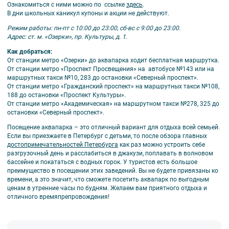
Ознакомиться с ними можно по ссылке
здесь
.
В дни школьных каникул купоны и акции не действуют.
Режим работы: пн-пт с 10:00 до 23:00, сб-вс с 9:00 до 23:00.
Адрес: ст. м. «Озерки», пр. Культуры, д. 1.
Как добраться:
От станции метро «Озерки» до аквапарка ходит бесплатная маршрутка.
От станции метро «Проспект Просвещения» на автобусе №143 или на
маршрутных такси №10, 283 до остановки «Северный проспект».
От станции метро «Гражданский проспект» на маршрутных такси №108,
188 до остановки «Проспект Культуры».
От станции метро «Академическая» на маршрутном такси №278, 325 до
остановки «Северный проспект».
Посещение аквапарка – это отличный вариант для отдыха всей семьей.
Если вы приезжаете в Петербург с детьми, то после обзора главных
достопримечательностей Петербурга
как раз можно устроить себе
разгрузочный день и расслабиться в джакузи, поплавать в волновом
бассейне и покататься с водных горок. У туристов есть большое
преимущество в посещении этих заведений. Вы не будете привязаны ко
времени, а это значит, что сможете посетить аквапарк по выгодным
ценам в утренние часы по будням. Желаем вам приятного отдыха и
отличного времяпрепровождения!