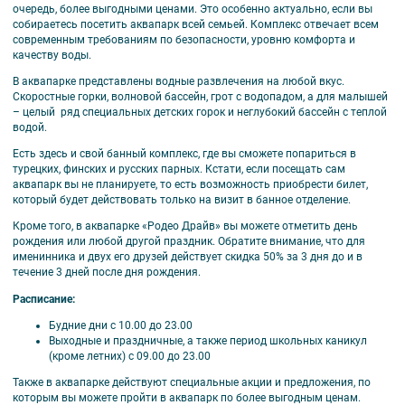
очередь, более выгодными ценами. Это особенно актуально, если вы
собираетесь посетить аквапарк всей семьей. Комплекс отвечает всем
современным требованиям по безопасности, уровню комфорта и
качеству воды.
В аквапарке представлены водные развлечения на любой вкус.
Скоростные горки, волновой бассейн, грот с водопадом, а для малышей
– целый ряд специальных детских горок и неглубокий бассейн с теплой
водой.
Есть здесь и свой банный комплекс, где вы сможете попариться в
турецких, финских и русских парных. Кстати, если посещать сам
аквапарк вы не планируете, то есть возможность приобрести билет,
который будет действовать только на визит в банное отделение.
Кроме того, в аквапарке «Родео Драйв» вы можете отметить день
рождения или любой другой праздник. Обратите внимание, что для
именинника и двух его друзей действует скидка 50% за 3 дня до и в
течение 3 дней после дня рождения.
Расписание:
Будние дни с 10.00 до 23.00
Выходные и праздничные, а также период школьных каникул
(кроме летних) с 09.00 до 23.00
Также в аквапарке действуют специальные акции и предложения, по
которым вы можете пройти в аквапарк по более выгодным ценам.