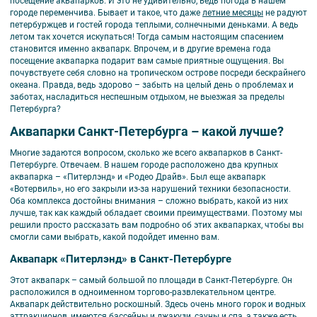
посещение аквапарков. И это не удивительно, ведь погода в нашем
городе переменчива. Бывает и такое, что даже
летние месяцы
не радуют
петербуржцев и гостей города теплыми, солнечными деньками. А ведь
летом так хочется искупаться! Тогда самым настоящим спасением
становится именно аквапарк. Впрочем, и в другие времена года
посещение аквапарка подарит вам самые приятные ощущения. Вы
почувствуете себя словно на тропическом острове посреди бескрайнего
океана. Правда, ведь здорово – забыть на целый день о проблемах и
заботах, насладиться неспешным отдыхом, не выезжая за пределы
Петербурга?
Аквапарки Санкт-Петербурга – какой лучше?
Многие задаются вопросом, сколько же всего аквапарков в Санкт-
Петербурге. Отвечаем. В нашем городе расположено два крупных
аквапарка – «Питерлэнд» и «Родео Драйв». Был еще аквапарк
«Вотервиль», но его закрыли из-за нарушений техники безопасности.
Оба комплекса достойны внимания – сложно выбрать, какой из них
лучше, так как каждый обладает своими преимуществами. Поэтому мы
решили просто рассказать вам подробно об этих аквапарках, чтобы вы
смогли сами выбрать, какой подойдет именно вам.
Аквапарк «Питерлэнд» в Санкт-Петербурге
Этот аквапарк – самый большой по площади в Санкт-Петербурге. Он
расположился в одноименном торгово-развлекательном центре.
Аквапарк действительно роскошный. Здесь очень много горок и водных
аттракционов, имеются бассейны и джакузи, сауны и спа, а также есть