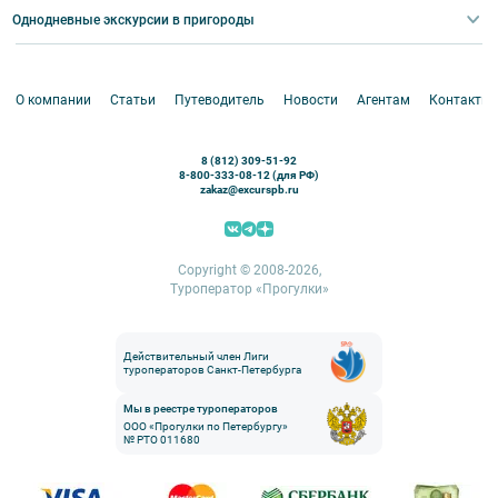
Корпоративные мероприятия
Однодневные экскурсии в пригороды
Круизы
VIP-программы
Аренда водного транспорта
Белоруссия
Петергоф
О компании
Статьи
Путеводитель
Новости
Агентам
Контакты
Кронштадт
Павловск
8 (812) 309-51-92
Ораниенбаум
8-800-333-08-12 (для РФ)
zakaz@excurspb.ru
Гатчина
Пушкин (Царское село)
Выборг
Copyright © 2008-2026,
Туроператор «Прогулки»
Действительный член Лиги
туроператоров Санкт-Петербурга
Мы в реестре туроператоров
ООО «Прогулки по Петербургу»
№ РТО 011680