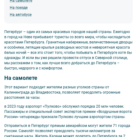
На самолете
На поезде
На автобусе
Петербург – один из самых красивых городов нашей страны. Ежегодно
в город на Неве прибывают туристы со всего мира, чтобы насладиться
красотами Петербурга. Гранитные набережные, величественные дворцы
и особняки, летящие крылья разводных мостов и невероятная красота
белых ночей – все это стоит того, чтобы побывать в Петербурге хотя бы
однажды. И если вы уже решили провести отпуск в Северной столице,
мы расскажем о том, как лучше всего добраться до Петербурга –
быстро, недорого и с комфортом.
На самолете
Этот вариант подходит жителям разных уголков страны от
Калининграда до Владивостока, позволяет преодолеть огромные
расстояния за часы.
в 2023 году аэропорт «Пулково» обслужил порядка 20 млн человек.
Пассажиры и специальный совет экспертов премии «Воздушные ворота
России» четырежды признали Пулково лучшим аэропортом страны.
Отправиться в Петербург прямым авиарейсом могут жители 71 города
России. Самолёт позволяет преодолеть тысячи километров за
считанные часы. Житель Казани может долететь до Петербурга за 2