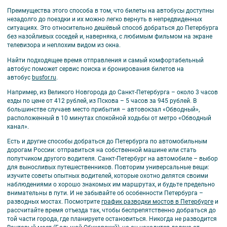
Преимущества этого способа в том, что билеты на автобусы доступны
незадолго до поездки и их можно легко вернуть в непредвиденных
ситуациях. Это относительно дешёвый способ добраться до Петербурга
без назойливых соседей и, наверняка, с любимым фильмом на экране
телевизора и неплохим видом из окна.
Найти подходящее время отправления и самый комфортабельный
автобус поможет сервис поиска и бронирования билетов на
автобус
busfor.ru
.
Например, из Великого Новгорода до Санкт-Петербурга – около 3 часов
езды по цене от 412 рублей, из Пскова – 5 часов за 945 рублей. В
большинстве случаев место прибытия – автовокзал «Обводный»,
расположенный в 10 минутах спокойной ходьбы от метро «Обводный
канал».
Есть и другие способы добраться до Петербурга по автомобильным
дорогам России: отправиться на собственной машине или стать
попутчиком другого водителя. Санкт-Петербург на автомобиле – выбор
для выносливых путешественников. Повторим универсальные вещи:
изучите советы опытных водителей, которые охотно делятся своими
наблюдениями о хорошо знакомых им маршрутах, и будьте предельно
внимательны в пути. И не забывайте об особенности Петербурга –
разводных мостах. Посмотрите
график разводки мостов в Петербурге
и
рассчитайте время отъезда так, чтобы беспрепятственно добраться до
той части города, где планируете остановиться. Никогда не разводится