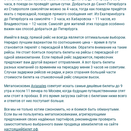
часа, в поезде он проведёт целые сутки. Добраться до Санкт-Петербурга
из Ставрополя самолётом можно за 4 часа, тогда как поездом придётся
ехать с пересадкой, поездов прямого сообщения нет. Из Екатеринбурга
до Петербурга на самолёте – 3 часа, из Хабаровска – 11 часов, из
Владивостока – 12 часов. Самолёт для жителей этих городов особенно
важен как способ добраться до Петербурга.
Имейте в виду, прямой рейс не всегда является оптимальным выбором.
Нередко лучшим вариантом по соотношению цена – время в пути
становится перелёт с пересадкой в Москве. Обратите внимание на такие
рейсы. Не стоит бояться покупать билеты на рейсы с пересадкой от
одной авиакомпании. Если первый рейс задержится, перевозчик
предложит вам другой вариант отправления. А вот брать билеты
разных компаний со временем на пересадку менее 3 часов не советуем.
Случаи задержки рейсов не редки, и риск сгорания большей части
стоимости билета на стыковочный рейс слишком высок.
Метапоисковик
Aviasales
советует искать самые дешёвые билеты до 9
утра и после 11 вечера по Москве, когда будущие путешественники спят
или стоят в пробках. В это время загрузка сайтов с билетами ниже всего
и ответов от них поступает больше.
Все мы не только хотим сэкономить, но и боимся быть обманутыми.
Если вы не пользуетесь метапоисковиками, агрегирующими
предложения своих надёжных партнёров, рекомендуем проверить
самостоятельно выбранного вами продавца авиабилетов на сайте
настоящийбилет.рф
.