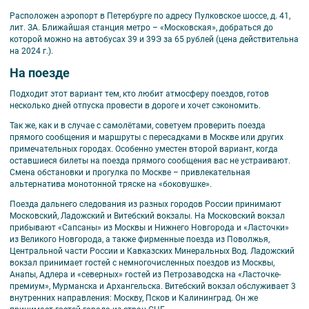
Расположен аэропорт в Петербурге по адресу Пулковское шоссе, д. 41,
лит. ЗА. Ближайшая станция метро – «Московская», добраться до
которой можно на автобусах 39 и 39Э за 65 рублей (цена действительна
на 2024 г.).
На поезде
Подходит этот вариант тем, кто любит атмосферу поездов, готов
несколько дней отпуска провести в дороге и хочет сэкономить.
Так же, как и в случае с самолётами, советуем проверить поезда
прямого сообщения и маршруты с пересадками в Москве или других
примечательных городах. Особенно уместен второй вариант, когда
оставшиеся билеты на поезда прямого сообщения вас не устраивают.
Смена обстановки и прогулка по Москве – привлекательная
альтернатива монотонной тряске на «боковушке».
Поезда дальнего следования из разных городов России принимают
Московский, Ладожский и Витебский вокзалы. На Московский вокзал
прибывают «Сапсаны» из Москвы и Нижнего Новгорода и «Ласточки»
из Великого Новгорода, а также фирменные поезда из Поволжья,
Центральной части России и Кавказских Минеральных Вод. Ладожский
вокзал принимает гостей с немногочисленных поездов из Москвы,
Анапы, Адлера и «северных» гостей из Петрозаводска на «Ласточке-
премиум», Мурманска и Архангельска. Витебский вокзал обслуживает 3
внутренних направления: Москву, Псков и Калининград. Он же