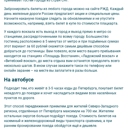
принимает гостей города из стран СНГ.
Забронировать билеты из любого города можно на сайте РЖД. Каждый
день железные дороги России предлагают акции и специальные цены.
Начните накануне поездки следить за обновлениями и не упустите
возможность, например, взять билет в купе по стоимости плацкарта.
У каждого вокзала есть выход в город и выход прямо в метро со
станциями, рассредоточенными по всему городу. Большинство
гостиниц расположено в 5 минутах от метро и при подъёмных сумках
этот вариант за 60 рублей окажется самым дешёвым способом
добраться до гостиницы. Вам повезло, если место вашего пребывания
находится на станциях «Площадь Восстания», «Ладожский вокзал» и
«Витебский вокзал», до места отдыха вам останется преодолеть всего
несколько шагов. В ином случае закажите такси по телефону или
онлайн заранее – на месте вы заплатите в разы больше.
На автобусе
Подходит тем, кто живёт в 3-5 часах езды до Петербурга, покупает билет
незадолго до поездки и хочет насладиться видами всех населённых
пунктов по дороге.
Этот способ передвижения приемлем для жителей Северо-Западного
региона, отдалённых от Петербурга максимум на 700 км. Жителям
остальных округов больше подойдут поезда. Стоимость билетов на
наземный и железнодорожный виды транспорта сравнима, а при
раннем бронировании поезда обойдутся ещё и дешевле.