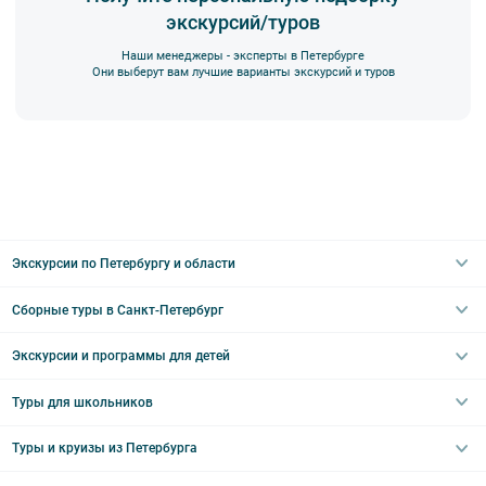
экскурсий/туров
Наши менеджеры - эксперты в Петербурге
Они выберут вам лучшие варианты экскурсий и туров
Экскурсии по Петербургу и области
Сборные туры в Санкт-Петербург
Автобусные
Интерьерные
Экскурсии и программы для детей
Туры в Санкт-Петербург на выходные
Пешеходные
Туры в Санкт-Петербург на 2 дня
Туры для школьников
Необычные
Классические экскурсии
Туры на 3 дня
Водные
Загородные экскурсии
Туры и круизы из Петербурга
Туры на 5 дней
Школьные туры по России из Петербурга
Эрмитаж
Праздничные выезды и тематические экскурсии