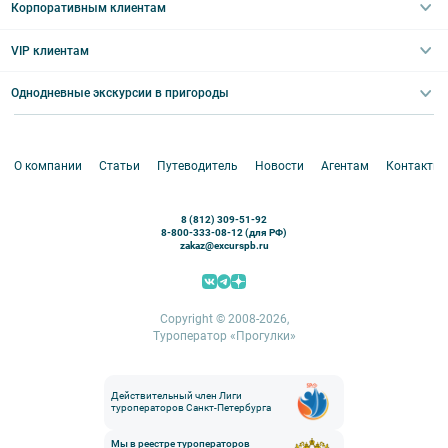
Туры со свободными днями
Туры в Санкт-Петербург для школьников
Корпоративным клиентам
Ночные групповые экскурсии
Квесты/Интерактивы
Великий Новгород
Выпускные вечера
Туры по Северо-Западу
VIP клиентам
Экскурсии для групп и индив. гостей
Абонементы на экскурсии
Туры по России
Корпоративные мероприятия
Однодневные экскурсии в пригороды
Круизы
VIP-программы
Аренда водного транспорта
Белоруссия
Петергоф
О компании
Статьи
Путеводитель
Новости
Агентам
Контакты
Кронштадт
Павловск
8 (812) 309-51-92
Ораниенбаум
8-800-333-08-12 (для РФ)
zakaz@excurspb.ru
Гатчина
Пушкин (Царское село)
Выборг
Copyright © 2008-2026,
Туроператор «Прогулки»
Действительный член Лиги
туроператоров Санкт-Петербурга
Мы в реестре туроператоров