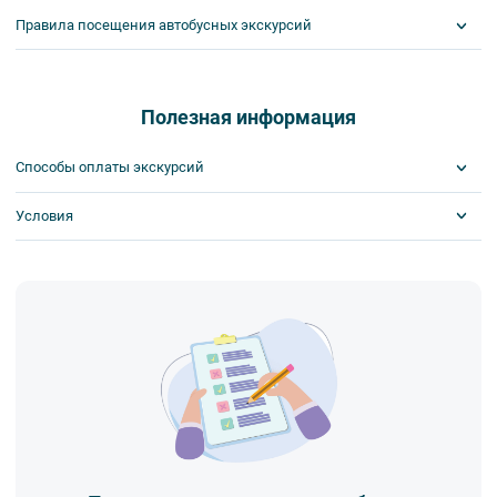
Правила посещения автобусных экскурсий
ВНИМАНИЕ! Туроператор оставляет за собой право вносить
изменения в программу туристского продукта без уменьшения
общего объема и качества услуг. Время отъезда на экскурсии
Полезная информация
может быть изменено на более раннее или более позднее.
Важнейшим приоритетом в нашей работе является обеспечение
Способы оплаты экскурсий
вашей безопасности и комфорта в ходе проведения экскурсий и
туров. Поэтому, пожалуйста, ознакомьтесь с правилами,
Условия
Visa
соблюдение которых сделает ваш отдых приятным, комфортным
MasterCard
и безопасным.
Сбербанк
Скидка по клубной карте
1. Во время проведения автобусных экскурсий в транспорте
Наличными
Обязательна предоплата
запрещается:
- употреблять пищу и напитки за исключением бутилированной
воды,
- употреблять алкоголь,
- перемещаться по салону во время движения автобуса,
- провозить предметы, имеющие резкий запах,
- провозить острые, колющие и режущие предметы,
- курить,
- мусорить.
2. Пожалуйста, будьте вежливы по отношению друг к другу:
не разговаривайте громко, не мешайте другим пассажирам и, по