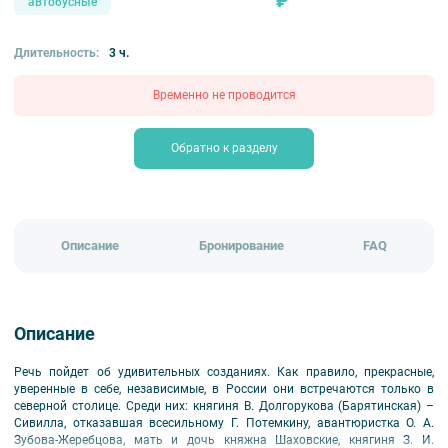
₽
автобусные
Длительность:
3 ч.
Временно не проводится
Обратно к разделу
Описание
Бронирование
FAQ
Описание
Речь пойдет об удивительных созданиях. Как правило, прекрасные,
уверенные в себе, независимые, в России они встречаются только в
северной столице. Среди них: княгиня В. Долгорукова (Барятинская) –
Сивилла, отказавшая всесильному Г. Потемкину, авантюристка О. А.
Зубова-Жеребцова, мать и дочь княжна Шаховские, княгиня З. И.