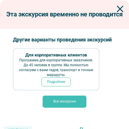
Эта экскурсия временно не проводится
Экскурсии по Петербургу
Автобусные экскурсии
Автобусные тематические
Роковые красавицы Петербурга
Роковые красавицы Петербурга
Другие варианты проведения экскурсий
Для корпоративных клиентов
Программа для корпоративных заказчиков.
До 45 человек в группе. Мы полностью
согласуем с вами гидов, транспорт и точные
маршруты.
Подробнее
Все экскурсии
Роковые красавицы Петербурга – фото №1 – Макаров Алексей /
Фотобанк Лори