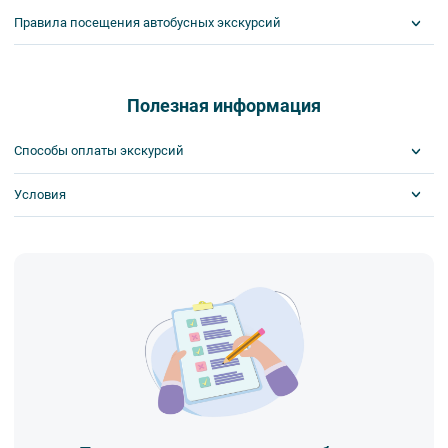
Правила посещения автобусных экскурсий
ВНИМАНИЕ! Туроператор оставляет за собой право вносить
изменения в программу туристского продукта без уменьшения
общего объема и качества услуг. Время отъезда на экскурсии
Полезная информация
может быть изменено на более раннее или более позднее.
Важнейшим приоритетом в нашей работе является обеспечение
Способы оплаты экскурсий
вашей безопасности и комфорта в ходе проведения экскурсий и
туров. Поэтому, пожалуйста, ознакомьтесь с правилами,
Условия
Visa
соблюдение которых сделает ваш отдых приятным, комфортным
MasterCard
и безопасным.
Сбербанк
Получайте билеты удаленно или в офисе
1. Во время проведения автобусных экскурсий в транспорте
Наличными
Оплата онлайн или в офисе
запрещается:
Поддержка круглосуточно
- употреблять пищу и напитки за исключением бутилированной
воды,
- употреблять алкоголь,
- перемещаться по салону во время движения автобуса,
- провозить предметы, имеющие резкий запах,
- провозить острые, колющие и режущие предметы,
- курить,
- мусорить.
2. Пожалуйста, будьте вежливы по отношению друг к другу:
не разговаривайте громко, не мешайте другим пассажирам и, по