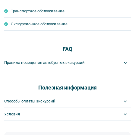
Транспортное обслуживание
Экскурсионное обслуживание
FAQ
Правила посещения автобусных экскурсий
ВНИМАНИЕ! Туроператор оставляет за собой право вносить
изменения в программу туристского продукта без уменьшения
общего объема и качества услуг. Время отъезда на экскурсии
Полезная информация
может быть изменено на более раннее или более позднее.
Важнейшим приоритетом в нашей работе является обеспечение
Способы оплаты экскурсий
вашей безопасности и комфорта в ходе проведения экскурсий и
туров. Поэтому, пожалуйста, ознакомьтесь с правилами,
Условия
Visa
соблюдение которых сделает ваш отдых приятным, комфортным
MasterCard
и безопасным.
Сбербанк
Билеты выкупаются заранее
1. Во время проведения автобусных экскурсий в транспорте
Наличными
запрещается: