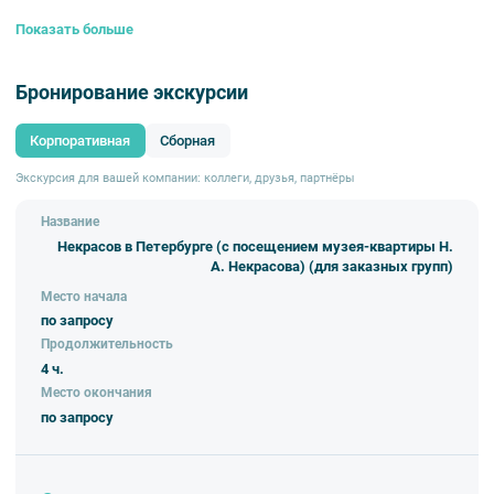
вещами поэта и увидите черновики его произведений, переведенные на
Показать больше
различные языки. Также в музее представлены портреты как самого
поэта, так и его современников, написанные выдающимися
художниками.
Бронирование экскурсии
Продолжительность:
4 ч.
Корпоративная
Сборная
Экскурсия для вашей компании: коллеги, друзья, партнёры
Название
Некрасов в Петербурге (с посещением музея-квартиры Н.
А. Некрасова) (для заказных групп)
Место начала
по запросу
Продолжительность
4 ч.
Место окончания
по запросу