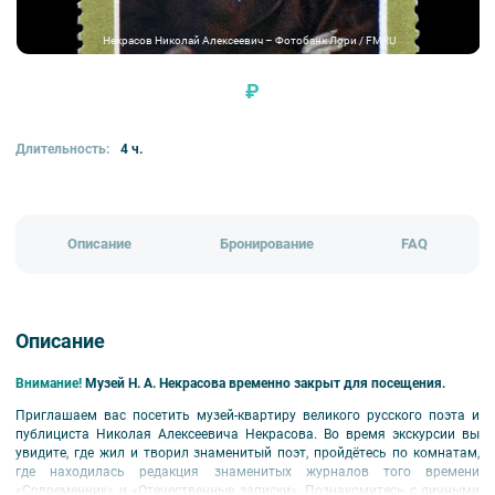
Некрасов Николай Алексеевич – Фотобанк Лори / FMRU
₽
Длительность:
4 ч.
Описание
Бронирование
FAQ
Описание
Внимание!
Музей Н. А. Некрасова временно закрыт для посещения.
Приглашаем вас посетить музей-квартиру великого русского поэта и
публициста Николая Алексеевича Некрасова. Во время экскурсии вы
увидите, где жил и творил знаменитый поэт, пройдётесь по комнатам,
где находилась редакция знаменитых журналов того времени
«Современник» и «Отечественные записки». Познакомитесь с личными