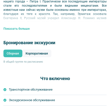
нашего города – Петра I. Практически все последующие императоры
стали его последователями и были видными меценатами. Все
известные нам сейчас музеи были основаны именно при императорах,
благодаря их тяге к красоте. Так, например, Эрмитаж основала
Екатерина II, Русский музей учредил Александр III. Помимо музеев
императорские фамилии дали начало научным изданиям, театрам,
консерваториям и т.д.
Показать больше
Известными в городе меценатами были и аристократические семьи.
Видными меценатами XVIII в. выступали графы Шереметевы, Шуваловы,
Бронирование экскурсии
Строгановы, Разумовские, князья Голицыны, Юсуповы, Нарышкины. В
XIX в. можно отдельно выделить братьев Виельгорских, графов
Лавалей, Румянцевых. С XIX в. для купечества стало традицией
Сборная
Корпоративная
заниматься благотворительностью и меценатством. Во время
экскурсии вы услышите имена и фамилии меценатов нашего города,
В общей группе по расписанию
узнаете, что было ими сделано для города и страны, какие известные
люди появились и какие великие открытия были сделаны благодаря их
доброте.
Что включено
Транспортное обслуживание
Экскурсионное обслуживание