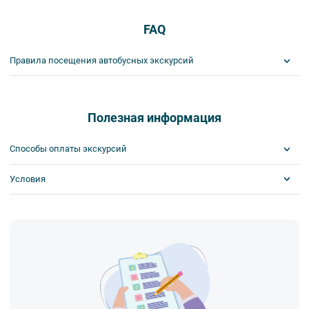
FAQ
Правила посещения автобусных экскурсий
ВНИМАНИЕ! Туроператор оставляет за собой право вносить
изменения в программу туристского продукта без уменьшения
общего объема и качества услуг. Время отъезда на экскурсии
Полезная информация
может быть изменено на более раннее или более позднее.
Важнейшим приоритетом в нашей работе является обеспечение
Способы оплаты экскурсий
вашей безопасности и комфорта в ходе проведения экскурсий и
туров. Поэтому, пожалуйста, ознакомьтесь с правилами,
Условия
Visa
соблюдение которых сделает ваш отдых приятным, комфортным
MasterCard
и безопасным.
Сбербанк
Скидка по клубной карте
1. Во время проведения автобусных экскурсий в транспорте
Наличными
Билеты выкупаются заранее
запрещается:
Обязательна предоплата
- употреблять пищу и напитки за исключением бутилированной
воды,
- употреблять алкоголь,
- перемещаться по салону во время движения автобуса,
- провозить предметы, имеющие резкий запах,
- провозить острые, колющие и режущие предметы,
- курить,