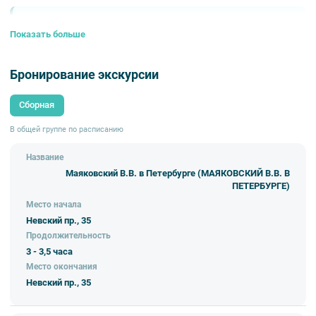
📍 Место отправления
Показать больше
Отправление: Гостиный двор (Невский пр.,
35).
Бронирование экскурсии
Окончание: Гостиный двор (Невский пр., 35).
Сборная
В общей группе по расписанию
✨ Описание маршрута
Название
Маяковский В.В. в Петербурге (МАЯКОВСКИЙ В.В. В
ПЕТЕРБУРГЕ)
Экскурсия расскажет о том, как Петербург
стал важной частью судьбы Владимира
Место начала
Маяковского: именно здесь он впервые
Невский пр., 35
выступил перед публикой, встретил любовь
Продолжительность
всей жизни Лилю Брик, и поставил свою
3 - 3,5 часа
первую пьесу.
Место окончания
Вы увидите дома, где поэт жил и работал,
Невский пр., 35
узнаете о театрах и кабаре, где проходили
шумные и скандальные выступления