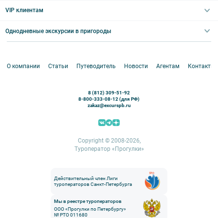
Выпускные вечера
Туры по Северо-Западу
VIP клиентам
Экскурсии для групп и индив. гостей
Абонементы на экскурсии
Туры по России
Корпоративные мероприятия
Однодневные экскурсии в пригороды
Круизы
VIP-программы
Аренда водного транспорта
Белоруссия
Петергоф
О компании
Статьи
Путеводитель
Новости
Агентам
Контакты
Кронштадт
Павловск
8 (812) 309-51-92
Ораниенбаум
8-800-333-08-12 (для РФ)
zakaz@excurspb.ru
Гатчина
Пушкин (Царское село)
Выборг
Copyright © 2008-2026,
Туроператор «Прогулки»
Действительный член Лиги
туроператоров Санкт-Петербурга
Мы в реестре туроператоров
ООО «Прогулки по Петербургу»
№ РТО 011680