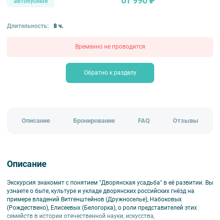
от 990 ₽
автобусные
Длительность:
8 ч.
Временно не проводится
Обратно к разделу
Описание
Бронирование
FAQ
Отзывы
Описание
Экскурсия знакомит с понятием "Дворянская усадьба" в её развитии. Вы
узнаете о быте, культуре и укладе дворянских российских гнёзд на
примере владений Витгенштейнов (Дружноселье), Набоковых
(Рождествено), Елисеевых (Белогорка), о роли представителей этих
семейств в истории отечественной науки, искусства,