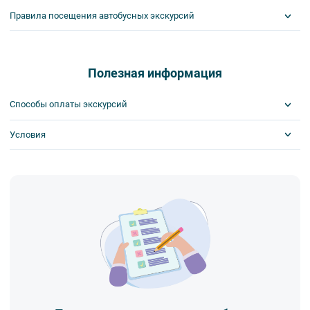
Правила посещения автобусных экскурсий
ВНИМАНИЕ! Туроператор оставляет за собой право вносить
изменения в программу туристского продукта без уменьшения
общего объема и качества услуг. Время отъезда на экскурсии
Полезная информация
может быть изменено на более раннее или более позднее.
Важнейшим приоритетом в нашей работе является обеспечение
Способы оплаты экскурсий
вашей безопасности и комфорта в ходе проведения экскурсий и
туров. Поэтому, пожалуйста, ознакомьтесь с правилами,
Условия
Visa
соблюдение которых сделает ваш отдых приятным, комфортным
MasterCard
и безопасным.
Сбербанк
Скидка по клубной карте
1. Во время проведения автобусных экскурсий в транспорте
Наличными
Обязательна предоплата
запрещается:
- употреблять пищу и напитки за исключением бутилированной
воды,
- употреблять алкоголь,
- перемещаться по салону во время движения автобуса,
- провозить предметы, имеющие резкий запах,
- провозить острые, колющие и режущие предметы,
- курить,
- мусорить.
2. Пожалуйста, будьте вежливы по отношению друг к другу:
не разговаривайте громко, не мешайте другим пассажирам и, по