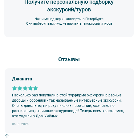
Получите персональную подборку
возможности, воздержитесь от использования мобильных
экскурсий/туров
устройств во время экскурсии.
3. Перед началом движения экскурсанту необходимо
Наши менеджеры - эксперты в Петербурге
пристегнуть ремни безопасности и не расстегивать их до полной
Они выберут вам лучшие варианты экскурсий и туров
остановки автобуса. Ответственность за несоблюдение правил
и за оплату штрафа несёт экскурсант.
4. Пожалуйста, бережно относитесь к оборудованию автобуса.
В случае порчи автобусного оборудования материальную
ответственность за неё несёт экскурсант.
Отзывы
5. Ответственность за несовершеннолетних участников
экскурсии несёт взрослый сопровождающий. Пожалуйста,
заранее объясните ребенку правила поведения на экскурсии.
Джаната
6. В авторских автобусных экскурсиях предусмотрено
возрастное ограничение
6+
. Данное ограничение
не распространяется на:
Несколько раз покупали в этой турфирме экскурсии в разные
—
классические обзорные экскурсии
,
дворцы и особняки - так называемые интерьерные экскурсии.
—
загородные автобусные экскурсии
,
Очень довольны, ни разу никаких нареканий, все чётко по
—
тематические автобусные экскурсии
.
расписанию, отличные экскурсоводы! Теперь всем хвастаемся,
что ходили в Дом Учёных
7.
Дети до 18 лет
допускаются на экскурсии исключительно в
сопровождении взрослых.
05.02.2025
8. На экскурсиях используются различные модели автобусов,
в связи с чем предусмотрена свободная рассадка во избежание