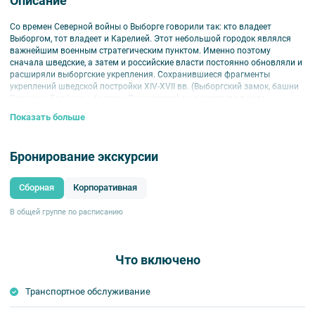
Описание
Со времен Северной войны о Выборге говорили так: кто владеет
Выборгом, тот владеет и Карелией. Этот небольшой городок являлся
важнейшим военным стратегическим пунктом. Именно поэтому
сначала шведские, а затем и российские власти постоянно обновляли и
расширяли выборгские укрепления. Сохранившиеся фрагменты
укреплений шведской постройки XIV-XVII вв. (Выборгский замок, башни
Ратуши и Барбакан, бастион Панцерлакс) вы осмотрите в ходе
экскурсии. Также экскурсовод подробно расскажет об Аннинских
Показать больше
укреплениях, возведенных русскими инженерами в 1730-х гг.. Затем вы
посетите Батарейную и Интендантскую горы, где увидите русские
укрепления середины XIX века, возведенные под руководством
Бронирование экскурсии
выдающегося фортификатора Эдуарда Тотлебена. А в завершении
экскурсии вас ждет посещение Военного музея Карельского перешейка.
Сборная
Корпоративная
В общей группе по расписанию
Что включено
Транспортное обслуживание