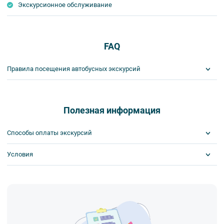
Экскурсионное обслуживание
FAQ
Правила посещения автобусных экскурсий
ВНИМАНИЕ! Туроператор оставляет за собой право вносить
изменения в программу туристского продукта без уменьшения
общего объема и качества услуг. Время отъезда на экскурсии
Полезная информация
может быть изменено на более раннее или более позднее.
Важнейшим приоритетом в нашей работе является обеспечение
Способы оплаты экскурсий
вашей безопасности и комфорта в ходе проведения экскурсий и
туров. Поэтому, пожалуйста, ознакомьтесь с правилами,
Условия
Visa
соблюдение которых сделает ваш отдых приятным, комфортным
MasterCard
и безопасным.
Сбербанк
Скидка по клубной карте
1. Во время проведения автобусных экскурсий в транспорте
Наличными
Билеты выкупаются заранее
запрещается:
- употреблять пищу и напитки за исключением бутилированной
воды,
- употреблять алкоголь,
- перемещаться по салону во время движения автобуса,