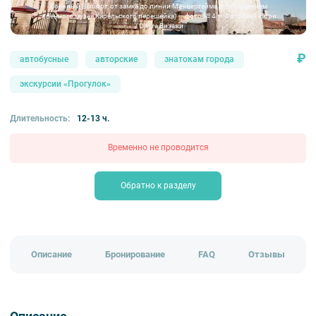
Военный Выборг: от замка до линии Маннергейма (с посещением
военного музея Карельского перешейка) — фото № 4 — Фотобанк Лори
/ Ольга Визави
₽
автобусные
авторские
знатокам города
экскурсии «Прогулок»
Длительность:
12-13 ч.
Временно не проводится
Обратно к разделу
Описание
Бронирование
FAQ
Отзывы