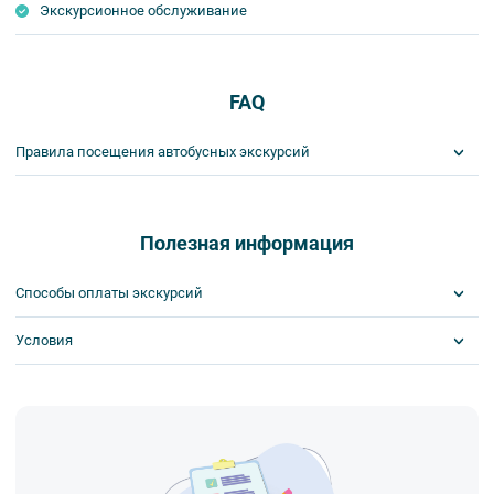
Экскурсионное обслуживание
FAQ
Правила посещения автобусных экскурсий
ВНИМАНИЕ! Туроператор оставляет за собой право вносить
изменения в программу туристского продукта без уменьшения
общего объема и качества услуг. Время отъезда на экскурсии
Полезная информация
может быть изменено на более раннее или более позднее.
Важнейшим приоритетом в нашей работе является обеспечение
Способы оплаты экскурсий
вашей безопасности и комфорта в ходе проведения экскурсий и
туров. Поэтому, пожалуйста, ознакомьтесь с правилами,
Условия
Visa
соблюдение которых сделает ваш отдых приятным, комфортным
MasterCard
и безопасным.
Сбербанк
Получайте билеты удаленно или в офисе
1. Во время проведения автобусных экскурсий в транспорте
Наличными
Оплата онлайн или в офисе
запрещается:
Скидка по клубной карте
- употреблять пищу и напитки за исключением бутилированной
Поддержка круглосуточно
воды,
Обязательна предоплата
- употреблять алкоголь,
- перемещаться по салону во время движения автобуса,