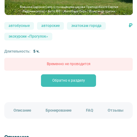
Военное Царское Село (с посещением церкви Преподобного Сергия
Радонежского) – фото №3 – Фотобанк Лори / Александр Щепин
₽
автобусные
авторские
знатокам города
экскурсии «Прогулок»
Длительность:
5 ч.
Временно не проводится
Обратно к разделу
Описание
Бронирование
FAQ
Отзывы