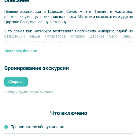
Описание
Первые ассоциации с Царским Селом – это Пушкин и Ахматова,
роскошные дворцы и живописные парки. Мы хотим показать вам другое
Царское Село, его военную сторону.
В то время как Петербург возглавлял Российскую Империю, одной из
резиденций семьи императора служило Царское Село. Здесь
квартировали некоторые гвардейские полки, жили офицеры и простые
солдаты. Отсюда полки отправлялись на войну, здесь же проходили
Показать больше
военные парады.
Важная часть жизни пригорода конца XVIII – начала ХХ века – это и
служебные будни, и подвиги, и шалости гвардейцев Его Величества. Мы
Бронирование экскурсии
попробуем окунуться в атмосферу тех времён: послушаем рассказ о
жизни Царского Села, поговорим о том, чем различались стрелки,
Сборная
гусары и кирасиры, посмотрим казарменные, церковные,
железнодорожные постройки, которые сохранились до сегодняшнего
дня.
В общей группе по расписанию
В программе экскурсии – посещение полковых храмов, прежде всего, –
Церкви Преподобного Сергия Радонежского. Последняя была
воссоздана не так давно, при ней открыт современный музей
Что включено
гвардейских стрелков.
Транспортное обслуживание