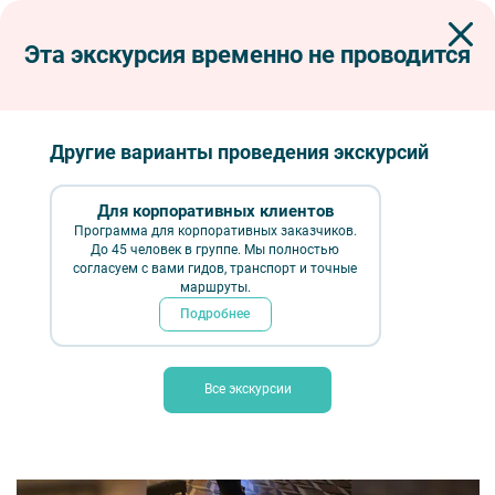
Эта экскурсия временно не проводится
Экскурсии по Петербургу
Автобусные экскурсии
Автобусные загородные
Придворная жизнь Петергофа (Большой дворец и Екатерининский
Корпус) с элементами интерактивной экскурсии
Другие варианты проведения экскурсий
Придворная жизнь Петергофа (Большой
дворец и Екатерининский Корпус) –
Для корпоративных клиентов
Программа для корпоративных заказчиков.
автобусная экскурсия
До 45 человек в группе. Мы полностью
согласуем с вами гидов, транспорт и точные
маршруты.
Подробнее
Все экскурсии