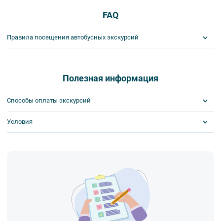
FAQ
Правила посещения автобусных экскурсий
ВНИМАНИЕ! Туроператор оставляет за собой право вносить
изменения в программу туристского продукта без уменьшения
общего объема и качества услуг. Время отъезда на экскурсии
Полезная информация
может быть изменено на более раннее или более позднее.
Важнейшим приоритетом в нашей работе является обеспечение
Способы оплаты экскурсий
вашей безопасности и комфорта в ходе проведения экскурсий и
туров. Поэтому, пожалуйста, ознакомьтесь с правилами,
Условия
Visa
соблюдение которых сделает ваш отдых приятным, комфортным
MasterCard
и безопасным.
Сбербанк
Билеты выкупаются заранее
1. Во время проведения автобусных экскурсий в транспорте
Наличными
запрещается:
- употреблять пищу и напитки за исключением бутилированной
воды,
- употреблять алкоголь,
- перемещаться по салону во время движения автобуса,
- провозить предметы, имеющие резкий запах,
- провозить острые, колющие и режущие предметы,
- курить,