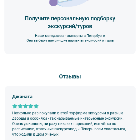
- мусорить.
2. Пожалуйста, будьте вежливы по отношению друг к другу:
не разговаривайте громко, не мешайте другим пассажирам и, по
Получите персональную подборку
возможности, воздержитесь от использования мобильных
экскурсий/туров
устройств во время экскурсии.
3. Перед началом движения экскурсанту необходимо
Наши менеджеры - эксперты в Петербурге
пристегнуть ремни безопасности и не расстегивать их до полной
Они выберут вам лучшие варианты экскурсий и туров
остановки автобуса. Ответственность за несоблюдение правил
и за оплату штрафа несёт экскурсант.
4. Пожалуйста, бережно относитесь к оборудованию автобуса.
В случае порчи автобусного оборудования материальную
ответственность за неё несёт экскурсант.
Отзывы
5. Ответственность за несовершеннолетних участников
экскурсии несёт взрослый сопровождающий. Пожалуйста,
заранее объясните ребенку правила поведения на экскурсии.
Джаната
6. В авторских автобусных экскурсиях предусмотрено
возрастное ограничение
6+
. Данное ограничение
не распространяется на:
Несколько раз покупали в этой турфирме экскурсии в разные
—
классические обзорные экскурсии
,
дворцы и особняки - так называемые интерьерные экскурсии.
—
загородные автобусные экскурсии
,
Очень довольны, ни разу никаких нареканий, все чётко по
—
тематические автобусные экскурсии
.
расписанию, отличные экскурсоводы! Теперь всем хвастаемся,
что ходили в Дом Учёных
7.
Дети до 18 лет
допускаются на экскурсии исключительно в
сопровождении взрослых.