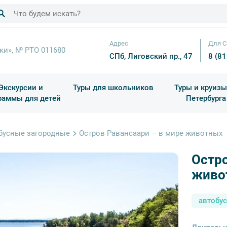
Адрес
Для С
ки», № РТО 011680
СПб, Лиговский пр., 47
8 (8
Экскурсии и
Туры для школьников
Туры и круизы
раммы для детей
Петербурга
ков
раздничные выезды и тематические экскурсии
Квесты/Интерактивы
Для 4 класса (Начальная 
Праздник окон
бусные загородные
Остров Равансаари – в мире животных
Остро
живо
автобу