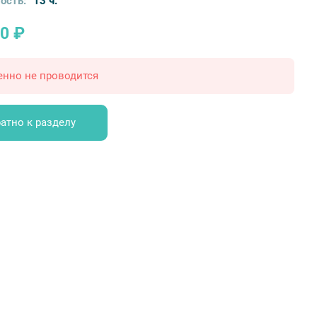
ость:
13 ч.
0 ₽
енно не проводится
атно к разделу