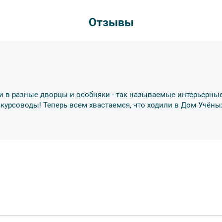
пристегнуть ремни безопасности и
тветственность за несоблюдение правил и
Отзывы
деле “О компании”.
втобуса. В случае порчи автобусного
несёт экскурсант.
ов экскурсии несёт взрослый
бенку правила поведения на экскурсии.
и в разные дворцы и особняки - так называемые интерьерные
о возрастное ограничение
6+
. Данное
скурсоводы! Теперь всем хвастаемся, что ходили в Дом Учёны
тельно в сопровождении взрослых.
обусов, в связи с чем предусмотрена
курсии.
урсии или отменить экскурсию полностью