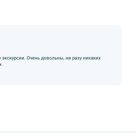
Н
 экскурсии. Очень довольны, ни разу никаких
Бр
х
ко
03