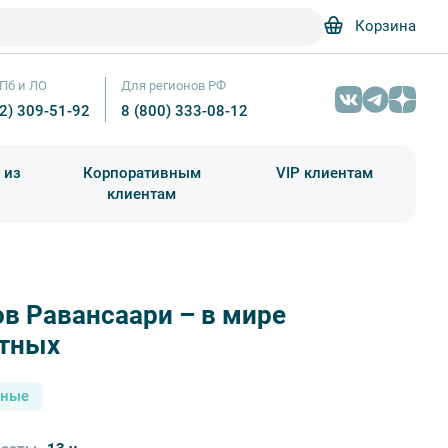
Корзина
Пб и ЛО
Для регионов РФ
12) 309-51-92
8 (800) 333-08-12
 из
Корпоративным
VIP клиентам
клиентам
школа)
чания учебного года
Абонементы на экскурсии
в Равансаари – в мире
тных
сные