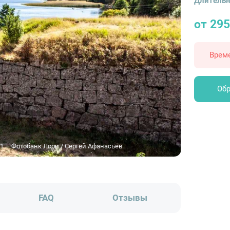
Длительн
от 295
Врем
Обр
1 – Фотобанк Лори / Сергей Афанасьев
FAQ
Отзывы