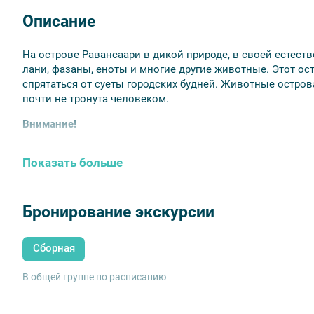
Описание
На острове Равансаари в дикой природе, в своей естеств
лани, фазаны, еноты и многие другие животные. Этот ос
спрятаться от суеты городских будней. Животные острова
почти не тронута человеком.
Внимание!
В поездке обязательно иметь при себе паспорт и с
Показать больше
Рекомендуется надеть удобную обувь и одежду.
Обед необходимо бронировать заранее, возможности
планируете комплексный обед – рекомендуем взять
Рекомендуется взять с собой купальные принадле
Бронирование экскурсии
погодных условиях).
Для детей до 16 лет в турах 29 мая, 6 июня, 12 июня 
Сборная
В случае неблагоприятных погодных условий прог
В автобусе действует свободная рассадка.
В общей группе по расписанию
Программа