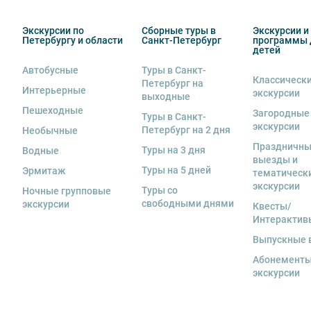
в связи с неблагоприятными погодными условиями: 
низкими или высокими температурами и прочими фо
Экскурсии по
Сборные туры в
Экскурсии и
Петербургу и области
Санкт-Петербург
программы 
если экскурсионная программа отменяется по инициа
детей
отмены экскурсии все денежные средства возвраща
Автобусные
Туры в Санкт-
Классическ
11. Обращаем Ваше внимание, что
для групп менее 18
Петербург на
Интерьерные
экскурсии
выходные
12. На ряд экскурсий туроператор предоставляет в а
Пешеходные
Загородные
Туры в Санкт-
за сохранность оборудования во время проведения 
экскурсии
Петербург на 2 дня
Необычные
экскурсанта. В случае утери или порчи оборудования
Праздничн
Туры на 3 дня
Водные
стоимость комплекта в размере 5500 руб. 00 коп.
выезды и
Туры на 5 дней
Эрмитаж
тематическ
13. Для бронирования мест на заграничные экскурси
экскурсии
Туры со
предоставить ФИО, дату рождения, серию и номер за
Ночные групповые
свободными днями
экскурсии
Квесты/
Интерактив
Выпускные 
Абонементы
экскурсии