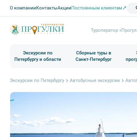
О компании
Контакты
Акции
Постоянным клиентам
Туроператор «Прогул
Экскурсии по
Сборные туры в
Петербургу и области
Санкт-Петербург
прог
Туры в Санкт-Петербург на выходные
Классические экскурсии
Школьные туры по России из Петербурга
Экскурсии для групп и индив. гостей
Загородные экскурсии
Музеи и общественные учреждения
Туры в Санкт-Петербург на 2 дня
Туры в Санкт-Петербург для школьни
П
Экскурсии по Петербургу
Автобусные экскурсии
Авто