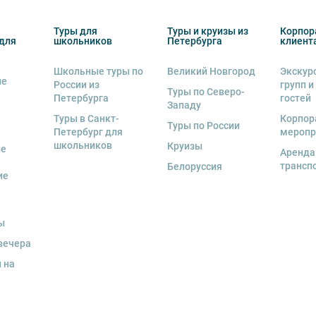
снегопадами, ливнями, наводнениями,
рс-мажорными обстоятельствами; а также,
Туры для
Туры и круизы из
Корпор
для
школьников
Петербурга
клиент
тиве экскурсионного объекта. В случае
ются клиенту в полном объеме.
Школьные туры по
Великий Новгород
Экскур
ие
 человек
, представляется микроавтобус.
России из
групп и
Туры по Северо-
Петербурга
гостей
Западу
ренду аудиооборудование. Ответственность
Туры в Санкт-
Корпор
экскурсионной программы возлагается на
Туры по России
Петербург для
меропр
 экскурсант обязан возместить полную
школьников
Круизы
ые
Аренда
трансп
Белоруссия
ие
и для каждого участника необходимо
граничного паспорта
.
ы
вечера
 на