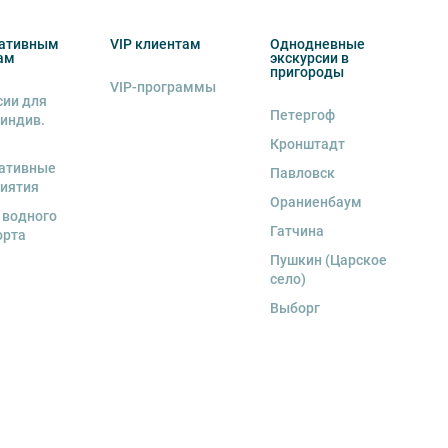
ативным
VIP клиентам
Однодневные
ам
экскурсии в
пригороды
VIP-программы
сии для
Петергоф
 индив.
Кронштадт
ативные
Павловск
иятия
Ораниенбаум
 водного
Гатчина
орта
Пушкин (Царское
село)
Выборг