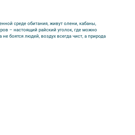
енной среде обитания, живут олени, кабаны,
тров – настоящий райский уголок, где можно
 не боятся людей, воздух всегда чист, а природа
траховой полис.
 купить обед на месте не будет. Если вы не
 с собой перекус.
жности (купание возможно при благоприятных
2021 г. – скидка 200 руб.
рамма может быть изменена.