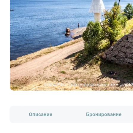
Остров Равансаари – в мире животных – фото №
Описание
Бронирование