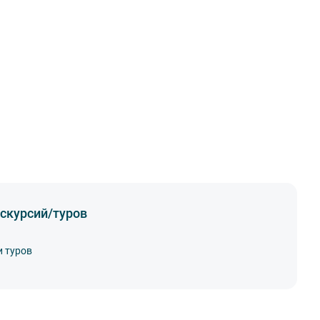
скурсий/туров
и туров