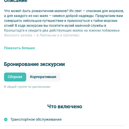
Описание
Что может быть романтичнее маяков? Их свет — спасение для моряков,
а для каждого из нас маяк — символ доброй надежды. Предлагаем вам
совершить небольшое путешествие и прикоснуться к тайне морских
огней! В ходе экскурсии вы посетите музей маячной службы в
Кронштадте и увидите два действующих маяка на южном побережье
Финского залива — в Лебяжьем и в Шепелево.
Морская тема раскроется в нашем путешествии шире: вы услышите
Показать больше
историю фортов Кронштадской крепости и побываете на форте
Красная Горка, который существует с 1915 года.
На экскурсию «Святыни морей — маяки и форты Финского залива (с
Бронирование экскурсии
посещением музея маячной службы)» 29.04. действует специальное
предложение
«Скидка 25% на последние места»
. Новая цена (руб.):
1950
Сборная
Корпоративная
1460
/
1850
1390
. Не суммируется с другими акциями.
В общей группе по расписанию
На экскурсию действуют
специальные
Что включено
предложения
:
Клубная карта в подарок
Транспортное обслуживание
Скидка 10% новому клиенту
Скидка 20% для друга