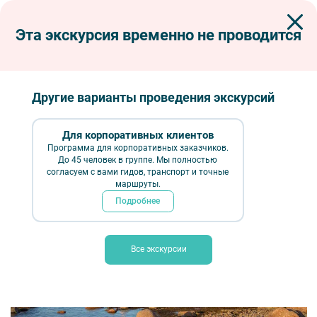
Эта экскурсия временно не проводится
Экскурсии по Петербургу
Автобусные экскурсии
Автобусные загородные
Святыни морей — маяки и форты Финского залива (с посещением музея
маячной службы)
Другие варианты проведения экскурсий
Святыни морей — маяки и форты
Финского залива (с посещением музея
Для корпоративных клиентов
Программа для корпоративных заказчиков.
маячной службы)
До 45 человек в группе. Мы полностью
согласуем с вами гидов, транспорт и точные
маршруты.
Подробнее
Все экскурсии