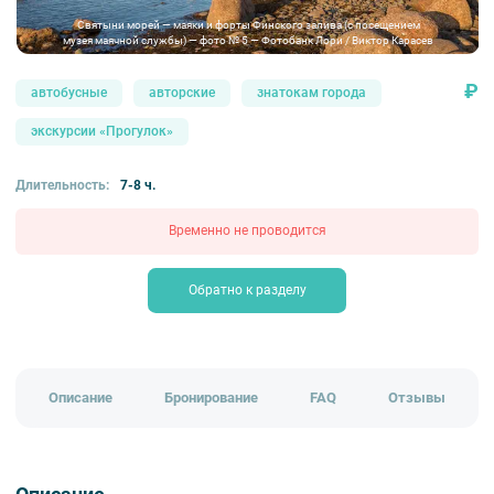
Святыни морей — маяки и форты Финского залива (с посещением
музея маячной службы) — фото № 5 — Фотобанк Лори / Виктор Карасев
₽
автобусные
авторские
знатокам города
экскурсии «Прогулок»
Длительность:
7-8 ч.
Временно не проводится
Обратно к разделу
Описание
Бронирование
FAQ
Отзывы