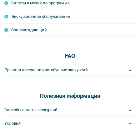
5-я экскурсия за наш счёт
Билеты в музей по программе
Экскурсионное обслуживание
Сопровождающий
FAQ
Правила посещения автобусных экскурсий
ВНИМАНИЕ! Туроператор оставляет за собой право вносить
изменения в программу туристского продукта без уменьшения
общего объема и качества услуг. Время отъезда на экскурсии
Полезная информация
может быть изменено на более раннее или более позднее.
Важнейшим приоритетом в нашей работе является обеспечение
Способы оплаты экскурсий
вашей безопасности и комфорта в ходе проведения экскурсий и
туров. Поэтому, пожалуйста, ознакомьтесь с правилами,
Условия
Visa
соблюдение которых сделает ваш отдых приятным, комфортным
MasterCard
и безопасным.
Сбербанк
Скидка по клубной карте
1. Во время проведения автобусных экскурсий в транспорте
Наличными