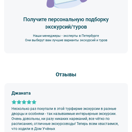
- мусорить.
2. Пожалуйста, будьте вежливы по отношению друг к другу:
не разговаривайте громко, не мешайте другим пассажирам и, по
Получите персональную подборку
возможности, воздержитесь от использования мобильных
экскурсий/туров
устройств во время экскурсии.
3. Перед началом движения экскурсанту необходимо
Наши менеджеры - эксперты в Петербурге
пристегнуть ремни безопасности и не расстегивать их до полной
Они выберут вам лучшие варианты экскурсий и туров
остановки автобуса. Ответственность за несоблюдение правил
и за оплату штрафа несёт экскурсант.
4. Пожалуйста, бережно относитесь к оборудованию автобуса.
В случае порчи автобусного оборудования материальную
ответственность за неё несёт экскурсант.
Отзывы
5. Ответственность за несовершеннолетних участников
экскурсии несёт взрослый сопровождающий. Пожалуйста,
заранее объясните ребенку правила поведения на экскурсии.
Джаната
6. В авторских автобусных экскурсиях предусмотрено
возрастное ограничение
6+
. Данное ограничение
не распространяется на:
Несколько раз покупали в этой турфирме экскурсии в разные
—
классические обзорные экскурсии
,
дворцы и особняки - так называемые интерьерные экскурсии.
—
загородные автобусные экскурсии
,
Очень довольны, ни разу никаких нареканий, все чётко по
—
тематические автобусные экскурсии
.
расписанию, отличные экскурсоводы! Теперь всем хвастаемся,
что ходили в Дом Учёных
7.
Дети до 18 лет
допускаются на экскурсии исключительно в