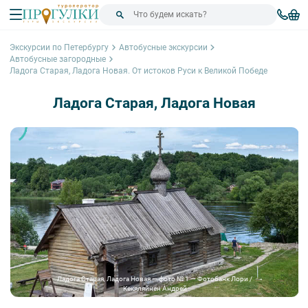
Экскурсии по Петербургу
Автобусные экскурсии
Автобусные загородные
Ладога Старая, Ладога Новая. От истоков Руси к Великой Победе
Ладога Старая, Ладога Новая
Ладога Старая, Ладога Новая — фото № 1 — Фотобанк Лори /
Кекяляйнен Андрей