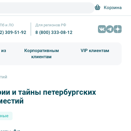
Корзина
Пб и ЛО
Для регионов РФ
12) 309-51-92
8 (800) 333-08-12
 из
Корпоративным
VIP клиентам
клиентам
школа)
чания учебного года
Абонементы на экскурсии
стий
ии и тайны петербургских
Истории и тайны петербургских предместий — фото № 5 — Фотобанк Ло
местий
сные