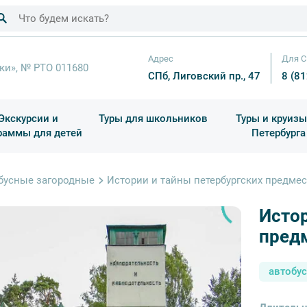
Адрес
Для С
ки», № РТО 011680
СПб, Лиговский пр., 47
8 (8
Экскурсии и
Туры для школьников
Туры и круизы
раммы для детей
Петербурга
ков
раздничные выезды и тематические экскурсии
Квесты/Интерактивы
Для 4 класса (Начальная 
Праздник окон
бусные загородные
Истории и тайны петербургских предме
Истор
пред
автобу