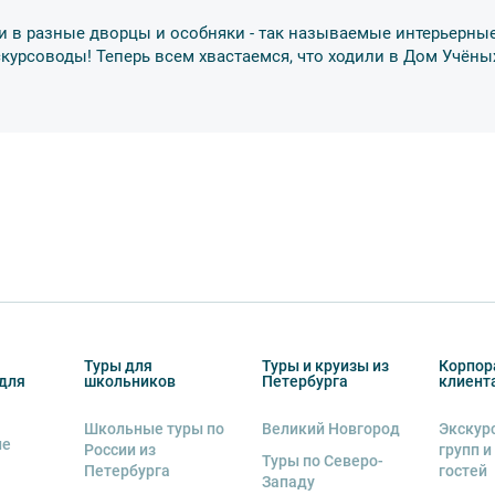
бенку правила поведения на экскурсии.
и в разные дворцы и особняки - так называемые интерьерные
о возрастное ограничение
6+
. Данное
скурсоводы! Теперь всем хвастаемся, что ходили в Дом Учёны
тельно в сопровождении взрослых.
обусов, в связи с чем предусмотрена
курсии.
урсии или отменить экскурсию полностью
снегопадами, ливнями, наводнениями,
рс-мажорными обстоятельствами; а также,
Туры для
Туры и круизы из
Корпор
для
школьников
Петербурга
клиент
тиве экскурсионного объекта. В случае
ются клиенту в полном объеме.
Школьные туры по
Великий Новгород
Экскур
ие
 человек
, представляется микроавтобус.
России из
групп и
Туры по Северо-
Петербурга
гостей
Западу
ренду аудиооборудование. Ответственность