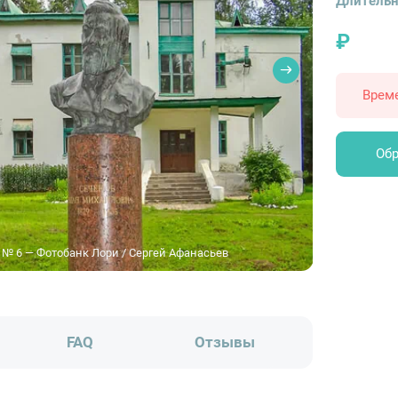
Длительн
₽
Врем
Обр
 № 6 — Фотобанк Лори / Сергей Афанасьев
FAQ
Отзывы