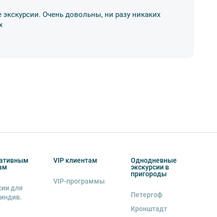
 экскурсии. Очень довольны, ни разу никаких
Бр
х
ко
03
ативным
VIP клиентам
Однодневные
ам
экскурсии в
пригороды
VIP-программы
сии для
Петергоф
 индив.
Кронштадт