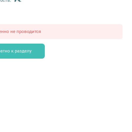
ость:
9 ч.
енно не проводится
атно к разделу