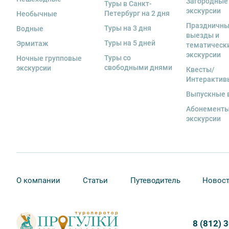
Загородные
Туры в Санкт-
за сохранность оборудования во время проведения 
экскурсии
Петербург на 2 дня
Необычные
экскурсанта. В случае утери или порчи оборудования
Праздничн
Туры на 3 дня
Водные
стоимость комплекта в размере 5500 руб. 00 коп.
выезды и
Туры на 5 дней
Эрмитаж
тематическ
13. Для бронирования мест на заграничные экскурси
экскурсии
Туры со
предоставить ФИО, дату рождения, серию и номер за
Ночные групповые
свободными днями
экскурсии
Квесты/
Интерактив
Выпускные 
Абонементы
экскурсии
О компании
Статьи
Путеводитель
Новос
8 (812) 