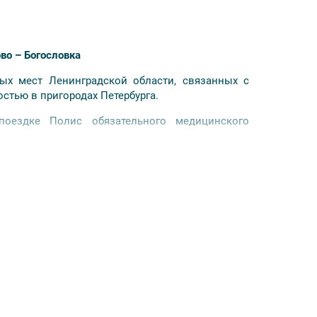
во – Богословка
ых мест Ленинградской области, связанных с
стью в пригородах Петербурга.
оездке Полис обязательного медицинского
о пл. Ленина.
юстрово и «Кушелёва дача».
Дачная история, как
Петра I. Вы узнаете, какие законы, касающиеся
ак петровские идеи развивались в окрестностях
ет знакомство с историей Полюстрово, где были
, почетный член Академии Наук, граф Кушелев-
получившую большую известность.
ебного дома, небольшая прогулка по парку. Эта