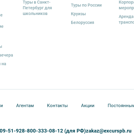
Туры в Санкт-
Корпор
экскурсионной программы возлагается на
Туры по России
Петербург для
меропр
 экскурсант обязан возместить полную
школьников
Круизы
ые
Аренда
трансп
Белоруссия
ие
и для каждого участника необходимо
граничного паспорта
.
ы
вечера
 на
ти
Агентам
Контакты
Акции
Постоянным
309-51-92
8-800-333-08-12 (для РФ)
zakaz@excurspb.ru