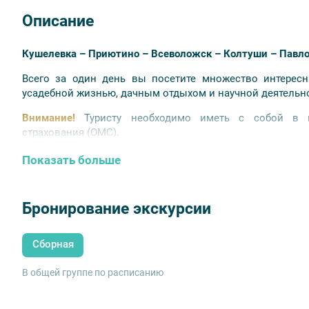
Описание
Кушелевка – Приютино – Всеволожск – Колтуши – Павло
Всего за один день вы посетите множество интересн
усадебной жизнью, дачным отдыхом и научной деятельно
Внимание!
Туристу необходимо иметь с собой в п
страхования (ОМС).
Программа экскурсии
Показать больше
09:00 отправление из Санкт-Петербурга от ст. метр
Дорога к загородным усадьбам петербуржцев. Пол
Бронирование экскурсии
и многое другое в Петербурге, связано с именем 
отдыха и строительства дач были им введены. И к
нашего города. В качестве яркого примера Вас жд
Сборная
обнаружены железистые воды, а владелец земель
Безбородко, основал в XVIII веке водолечебницу, 
В общей группе по расписанию
Переезд в
Приютино.
Экскурсия по усадьбе «Приютино».
Посещение усад