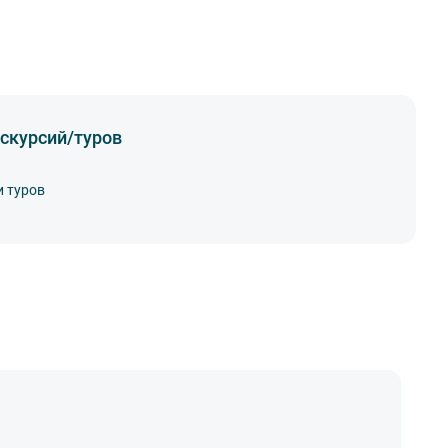
скурсий/туров
и туров
Н