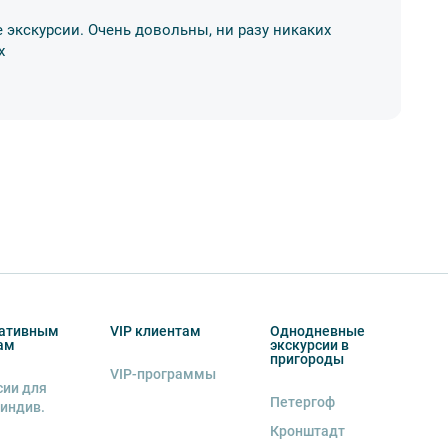
 экскурсии. Очень довольны, ни разу никаких
Бр
х
ко
03
ативным
VIP клиентам
Однодневные
ам
экскурсии в
пригороды
VIP-программы
сии для
Петергоф
 индив.
Кронштадт