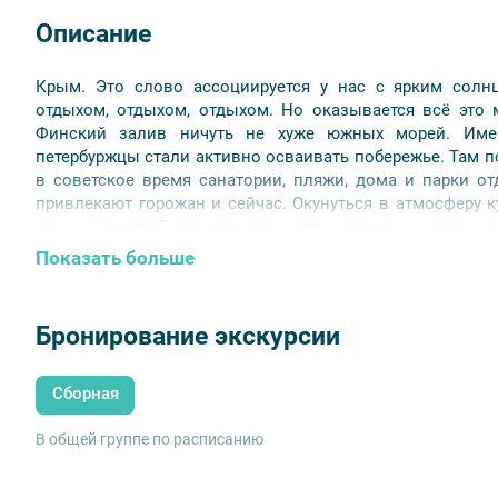
Описание
Крым. Это слово ассоциируется у нас с ярким солн
отдыхом, отдыхом, отдыхом. Но оказывается всё это
Финский залив ничуть не хуже южных морей. Име
петербуржцы стали активно осваивать побережье. Там по
в советское время санатории, пляжи, дома и парки о
привлекают горожан и сейчас. Окунуться в атмосферу к
морской ветер Балтики", вспомнить непростую историю
автобусной экскурсии.
Показать больше
Бронирование экскурсии
Сборная
В общей группе по расписанию