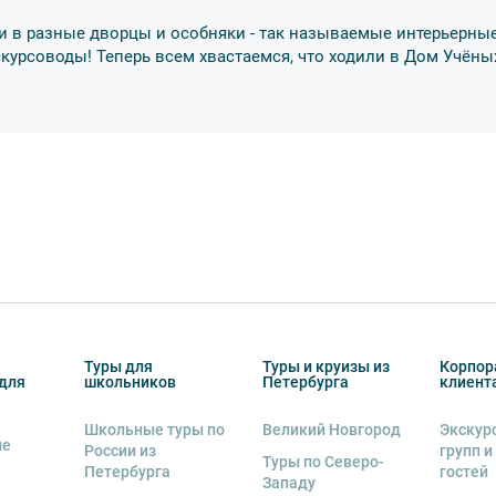
бенку правила поведения на экскурсии.
и в разные дворцы и особняки - так называемые интерьерные
о возрастное ограничение
6+
. Данное
скурсоводы! Теперь всем хвастаемся, что ходили в Дом Учёны
тельно в сопровождении взрослых.
обусов, в связи с чем предусмотрена
курсии.
урсии или отменить экскурсию полностью
снегопадами, ливнями, наводнениями,
рс-мажорными обстоятельствами; а также,
Туры для
Туры и круизы из
Корпор
для
школьников
Петербурга
клиент
тиве экскурсионного объекта. В случае
ются клиенту в полном объеме.
Школьные туры по
Великий Новгород
Экскур
ие
 человек
, представляется микроавтобус.
России из
групп и
Туры по Северо-
Петербурга
гостей
Западу
ренду аудиооборудование. Ответственность