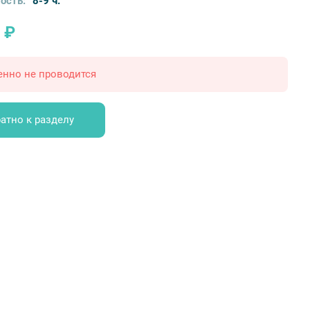
ость:
8-9 ч.
 ₽
енно не проводится
атно к разделу