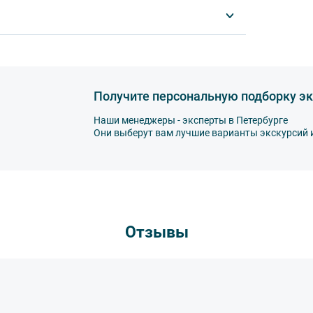
спорте запрещается:
ированной воды,
а,
Получите персональную подборку эк
Наши менеджеры - эксперты в Петербурге
Они выберут вам лучшие варианты экскурсий 
другу: не разговаривайте громко, не мешайте
ь от использования мобильных устройств
пристегнуть ремни безопасности и
тветственность за несоблюдение правил и
Отзывы
втобуса. В случае порчи автобусного
несёт экскурсант.
ов экскурсии несёт взрослый