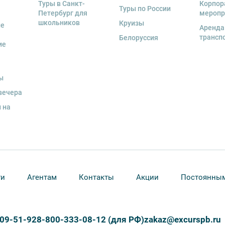
Туры в Санкт-
Корпор
экскурсионной программы возлагается на
Туры по России
Петербург для
меропр
 экскурсант обязан возместить полную
школьников
Круизы
ые
Аренда
трансп
Белоруссия
ие
и для каждого участника необходимо
граничного паспорта
.
ы
вечера
 на
ти
Агентам
Контакты
Акции
Постоянным
309-51-92
8-800-333-08-12 (для РФ)
zakaz@excurspb.ru