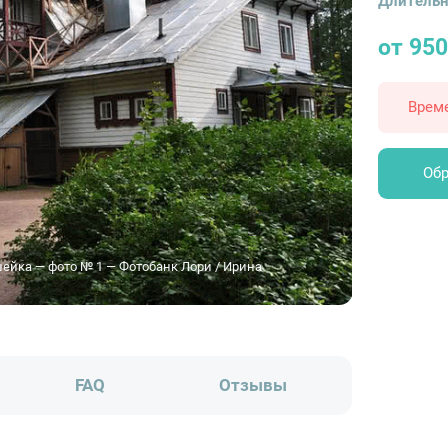
Длительн
от 950
Врем
Обр
ейка — фото № 1 — Фотобанк Лори / Ирина
FAQ
Отзывы