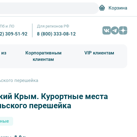
Корзина
Пб и ЛО
Для регионов РФ
12) 309-51-92
8 (800) 333-08-12
 из
Корпоративным
VIP клиентам
клиентам
школа)
чания учебного года
Абонементы на экскурсии
ьского перешейка
кий Крым. Курортные места
льского перешейка
сные