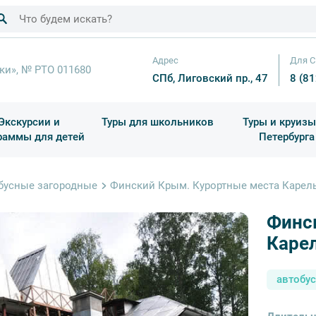
Адрес
Для С
ки», № РТО 011680
СПб, Лиговский пр., 47
8 (8
Экскурсии и
Туры для школьников
Туры и круизы
раммы для детей
Петербурга
ков
раздничные выезды и тематические экскурсии
Квесты/Интерактивы
Для 4 класса (Начальная 
Праздник окон
бусные загородные
Финский Крым. Курортные места Карел
Финс
Каре
автобу