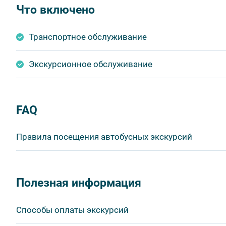
Что включено
Транспортное обслуживание
Экскурсионное обслуживание
FAQ
Правила посещения автобусных экскурсий
ВНИМАНИЕ! Туроператор оставляет за собой право в
продукта без уменьшения общего объема и качества у
Полезная информация
быть изменено на более раннее или более позднее.
Важнейшим приоритетом в нашей работе является об
Способы оплаты экскурсий
в ходе проведения экскурсий и туров. Поэтому, пожа
соблюдение которых сделает ваш отдых приятным, 