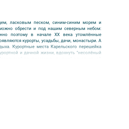
цем, ласковым песком, синим-синим морем и
 можно обрести и под нашим северным небом:
нно поэтому в начале ХХ века утомлённые
являются курорты, усадьбы, дачи, монастыри. А
тдыха. Курортные места Карельского перешейка
урортной и дачной жизни, вдохнуть "несолёный
 Карельской земли можно на нашей однодневной