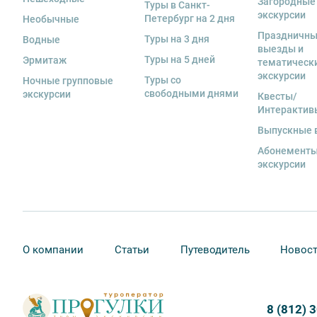
Загородные
Туры в Санкт-
за сохранность оборудования во время проведения 
экскурсии
Петербург на 2 дня
Необычные
экскурсанта. В случае утери или порчи оборудования
Праздничн
Туры на 3 дня
Водные
стоимость комплекта в размере 5500 руб. 00 коп.
выезды и
Туры на 5 дней
Эрмитаж
тематическ
13. Для бронирования мест на заграничные экскурси
экскурсии
Туры со
предоставить ФИО, дату рождения, серию и номер за
Ночные групповые
свободными днями
экскурсии
Квесты/
Интерактив
Выпускные 
Абонементы
экскурсии
О компании
Статьи
Путеводитель
Новос
8 (812) 