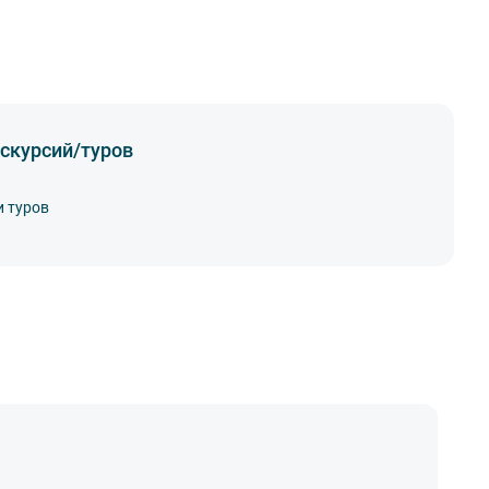
скурсий/туров
и туров
Н