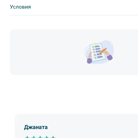
Visa
Условия
1. Во время проведения автобусных экскурсий в тран
MasterCard
- употреблять пищу и напитки за исключением бутил
Сбербанк
- употреблять алкоголь,
Скидка по клубной карте
Наличными
- перемещаться по салону во время движения автобус
Обязательна предоплата
- провозить предметы, имеющие резкий запах,
- провозить острые, колющие и режущие предметы,
- курить,
- мусорить.
2. Пожалуйста, будьте вежливы по отношению друг к 
другим пассажирам и, по возможности, воздержитес
во время экскурсии.
3. Перед началом движения экскурсанту необходимо 
не расстегивать их до полной остановки автобуса. О
за оплату штрафа несёт экскурсант.
4. Пожалуйста, бережно относитесь к оборудованию а
оборудования материальную ответственность за неё 
Джаната
5. Ответственность за несовершеннолетних участник