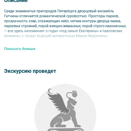
Описание
Среди знаменитых пригородов Петербурга дворцовый ансамбль
Гатчины отличается романтической суровостью. Просторы парков,
прозрачность озер, отражающих небо, четкие контуры дворца-замка,
парковых строений, порой изящно-жеманных, порой строго-лаконичных,
— все здесь напоминает о годах «под сенью Екатерины» и павловских
временах, о трудах будущей императрицы Марии Федоровны.
Многие считают, что в ожерелье дворцово-парковых ансамблей,
Показать больше
окружающих Санкт-Петербург, Гатчина с ее дворцами и парками – одно
из самых красивых мест. В этом вы сможете убедиться сами на нашей
экскурсии.
Что вас ждет:
Экскурсию проведет
— экскурсия по Гатчинскому парку,
— экскурсия по Гатчинскому дворцу,
— экскурсия по Приоратскому дворцу.
Внимание!
Рассчитывайте свои силы: прогулка по парку занимает час.