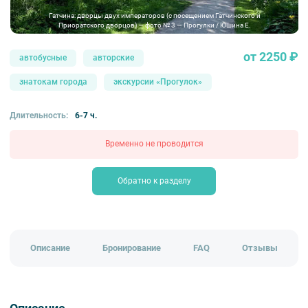
Гатчина: дворцы двух императоров (с посещением Гатчинского и
Приоратского дворцов) — фото № 3 — Прогулки / Юшина Е.
от 2250 ₽
автобусные
авторские
знатокам города
экскурсии «Прогулок»
Длительность:
6-7 ч.
Временно не проводится
Обратно к разделу
Описание
Бронирование
FAQ
Отзывы