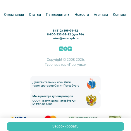
Аренда водного транспорта
Белоруссия
Петергоф
О компании
Статьи
Путеводитель
Новости
Агентам
Контакты
Кронштадт
Павловск
8 (812) 309-51-92
Ораниенбаум
8-800-333-08-12 (для РФ)
zakaz@excurspb.ru
Гатчина
Пушкин (Царское село)
Выборг
Copyright © 2008-2026,
Туроператор «Прогулки»
Действительный член Лиги
туроператоров Санкт-Петербурга
Мы в реестре туроператоров
ООО «Прогулки по Петербургу»
№ РТО 011680
Забронировать