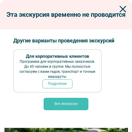
Эта экскурсия временно не проводится
Экскурсии по Петербургу
Автобусные экскурсии
Автобусные загородные
Гатчина: дворцы двух императоров (с посещением Гатчинского и
Приоратского дворцов)
Другие варианты проведения экскурсий
Гатчина: дворцы двух императоров (с
посещением Гатчинского и Приоратского
Для корпоративных клиентов
Программа для корпоративных заказчиков.
дворцов)
До 45 человек в группе. Мы полностью
согласуем с вами гидов, транспорт и точные
маршруты.
Подробнее
Все экскурсии