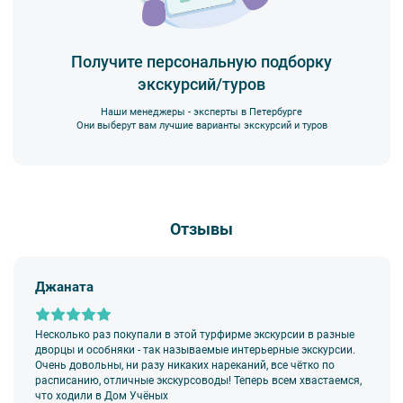
Входные билеты в Приоратский дворец.
- мусорить.
2. Пожалуйста, будьте вежливы по отношению друг к другу:
не разговаривайте громко, не мешайте другим пассажирам и, по
Получите персональную подборку
возможности, воздержитесь от использования мобильных
экскурсий/туров
устройств во время экскурсии.
3. Перед началом движения экскурсанту необходимо
Наши менеджеры - эксперты в Петербурге
пристегнуть ремни безопасности и не расстегивать их до полной
Они выберут вам лучшие варианты экскурсий и туров
остановки автобуса. Ответственность за несоблюдение правил
и за оплату штрафа несёт экскурсант.
4. Пожалуйста, бережно относитесь к оборудованию автобуса.
В случае порчи автобусного оборудования материальную
ответственность за неё несёт экскурсант.
Отзывы
5. Ответственность за несовершеннолетних участников
экскурсии несёт взрослый сопровождающий. Пожалуйста,
заранее объясните ребенку правила поведения на экскурсии.
Джаната
6. В авторских автобусных экскурсиях предусмотрено
возрастное ограничение
6+
. Данное ограничение
не распространяется на:
Несколько раз покупали в этой турфирме экскурсии в разные
—
классические обзорные экскурсии
,
дворцы и особняки - так называемые интерьерные экскурсии.
—
загородные автобусные экскурсии
,
Очень довольны, ни разу никаких нареканий, все чётко по
—
тематические автобусные экскурсии
.
расписанию, отличные экскурсоводы! Теперь всем хвастаемся,
что ходили в Дом Учёных
7.
Дети до 18 лет
допускаются на экскурсии исключительно в