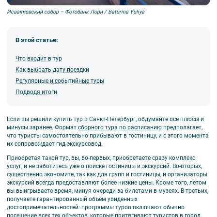
Исаакиевский собор – Фотобанк Лори / Baturina Yuliya
В этой статье:
Что входит в тур
Как выбрать дату поездки
Регулярные и событийные туры
Подводя итоги
Если вы решили купить тур в Санкт-Петербург, обдумайте все плюсы и
минусы заранее. Формат
сборного тура по расписанию
предполагает,
что туристы самостоятельно прибывают в гостиницу, и с этого момента
их сопровождает гид-экскурсовод.
Приобретая такой тур, вы, во-первых, приобретаете сразу комплекс
услуг, и не заботитесь уже о поиске гостиницы и экскурсий. Во-вторых,
существенно экономите, так как для групп и гостиницы, и организаторы
экскурсий всегда предоставляют более низкие цены. Кроме того, летом
вы выигрываете время, минуя очереди за билетами в музеях. В-третьих,
получаете гарантированный объём увиденных
достопримечательностей: программы туров включают обычно
посещение всех тех объектов, которые притягивают туристов в город,