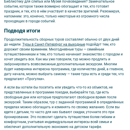
Библиотеку для слепых или Музей почвоведения? Замечательное
событие, которое также всемерно обогащает и тех, кто готовит
праздник, и тех, кто в нём участвует в качестве зрителей. Резюмируя,
напомним: это, конечно, только некоторые из огромного числа
проходящих в городе событий.
Подводя итоги
Продолжительность сборных туров составляет обычно от двух дней
до недели.
Туры в Санкт-Петербург на выходные
подойдут тем, кто
дорожит своим временем. Многодневные туры — семейным
путешественникам и тем, кто только начинает знакомство с городом и
хочет увидеть все. Как мы уже говорили, тур можно продлить и
забронировать всевозможные дополнительные экскурсии. Многим
будет наверняка интересна программа, где количество дней, а главное,
дату начала, можно выбрать самому — такие туры есть и среди тех, что
предлагают «Прогулки».
А если вы хотели бы посетить или увидеть что-то из объектов, не
представленных в программе поездки, выбирайте тур, где есть
свободные дни или которые предполагают свободное время после
экскурсий. Таким образом, тур с заданной программой в определённых
пределах можно обогащать и изменять по своему желанию. Если вы
едете с детьми, то часто для них бывают скидки, уточните это при
бронировании. Это позволит сделать путешествие более гибким и
комфортным, учитывая индивидуальные интересы всей семьи и
обеспечит дополнительную экономию на детском тарифе.