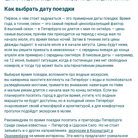
Как выбрать дату поездки
Первое, о чём стоит задуматься — это примерные даты поездки. Время
года, а точнее, сезон — это самый первый ценообразующий фактор.
В высокий сезон — в Петербурге он длится с мая по октябрь — цены
самые высокие, причём пик приходится на период с конца мая по
начало июля, это время белых ночей. Затем в течение лета цены
дважды падают: в начале июля и в начале августа. Цены будут ниже,
если вы решите приехать в межсезонье — с середины января до конца
апреля или примерно с середины сентября. В пиковые даты — например,
на 12 июня, бывают ситуации, когда в гостиницах уже нет свободных
номеров, и тогда тур может быть альтернативным решением.
Выбирая время поездки, вспомните про водные экскурсии,
вы наверняка захотите взглянуть на Петербург с воды и полюбоваться
разведёнными мостами, примите во внимание: навигация по Неве
и малым рекам длится с начала мая по конец октября. Если вы
планируете посетить город в другое время, учтите, что водные
маршруты не будут доступны, но в холодный сезон Петербург
очаровывает своей атмосферой и архитектурой, а для комфортных
прогулок подойдут экскурсии в музеи.
Рекомендуем по время поездки посетить и пригороды Петербурге.
Среди самые известных — Петергоф и Царское Село. Но не стоит
забывать и о других направлениях.
экскурсии в Кронштадт и
Ораниенбаум
не менее интересны. Эти места предлагают уникальное