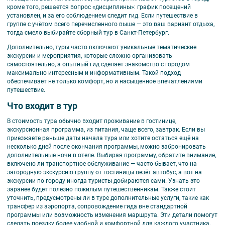
кроме того, решается вопрос «дисциплины»: график посещений
установлен, и за его соблюдением следит гид. Если путешествие в
группе с учётом всего перечисленного выше — это ваш вариант отдыха,
тогда смело выбирайте сборный тур в Санкт-Петербург.
Дополнительно, туры часто включают уникальные тематические
экскурсии и мероприятия, которые сложно организовать
самостоятельно, а опытный гид сделает знакомство с городом
максимально интересным и информативным. Такой подход
обеспечивает не только комфорт, но и насыщенное впечатлениями
путешествие.
Что входит в тур
В стоимость тура обычно входит проживание в гостинице,
экскурсионная программа, из питания, чаще всего, завтрак. Если вы
приезжаете раньше даты начала тура или хотите остаться ещё на
несколько дней после окончания программы, можно забронировать
дополнительные ночи в отеле. Выбирая программу, обратите внимание,
включено ли транспортное обслуживание — часто бывает, что на
загородную экскурсию группу от гостиницы везёт автобус, а вот на
экскурсии по городу иногда туристы добираются сами. Узнать это
заранее будет полезно пожилым путешественникам. Также стоит
уточнить, предусмотрены ли в туре дополнительные услуги, такие как
трансфер из аэропорта, сопровождение гида вне стандартной
программы или возможность изменения маршрута. Эти детали помогут
сделать поездку более удобной и комфортной для каждого участника.