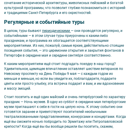
сочетание исторической архитектуры, живописных пейзажей и богатой
культурной программы, что позволит глубже познакомиться с историей
и традициями Санкт-Петербурга и его окрестностей.
Регулярные и событийные туры
В целом, туры бывают
периодическими
— они проводятся регулярно, и
событийными — в этом случае туры приурочены к каким-либо
праздникам, и программа их обогащается соответствующими
мероприятиями. Из них, пожалуй, самые яркие, действительно стоящие
посещения события, — это церемонии открытия и закрытия фонтанов в
Петергофе в середине мая и середине сентября соответственно.
К каким мероприятиям ещё стоит подгадать поездку в наш город?
Удивительное, щемящее впечатление оставляет шествие ветеранов по
Невскому проспекту на День Победы 9 мая — с каждым годом их
меньше и меньше, но если вы увидите их, поблагодарите, подарите
цветы или просто улыбку, эта встреча подарит и вам, и им вдохновение
и массу эмоций.
Стоит посетить и ещё один майский и очень петербургский по характеру
праздник — Ночь музеев. В одну из суббот в середине мая петербургские
музеи приглашают к себе в гости на целую ночь. К этому событию они
готовятся заранее и приветствуют посетителей необычными
театрализованными представлениями, конкурсами и концертами. Когда
ещё вы сможете ночью побродить по Эрмитажу или Петропавловской
крепости? Когда ещё вы бы вообще решили бы посетить, скажем,