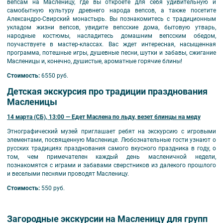
вепсам на Масленицу, где вы откроете для себя удивительную и
самобытную культуру древнего народа вепсов, а также посетите
Александро-Свирский монастырь. Вы познакомитесь с традиционным
укладом жизни вепсов, увидите вепсские дома, бытовую утварь,
народные костюмы, насладитесь домашним вепсским обедом,
поучаствуете в мастер-классах. Вас ждет интересная, насыщенная
программа, потешные игры, душевные песни, шутки и забавы, сжигание
Масленицы и, конечно, душистые, ароматные горячие блины!
Стоимость:
6550 руб.
Детская экскурсия про традиции празднования
Масленицы
14 марта (СБ), 13:00 —
Едет Маслена по льду, везет блинцы на меду
Этнографический музей приглашает ребят на экскурсию с игровыми
элементами, посвященную Масленице. Любознательные гости узнают о
русских традициях празднования самого вкусного праздника в году, о
том, чем примечателен каждый день масленичной недели,
познакомятся с играми и забавами сверстников из далекого прошлого
и веселыми песнями проводят Масленицу.
Стоимость:
550 руб.
Загородные экскурсии на Масленицу для групп