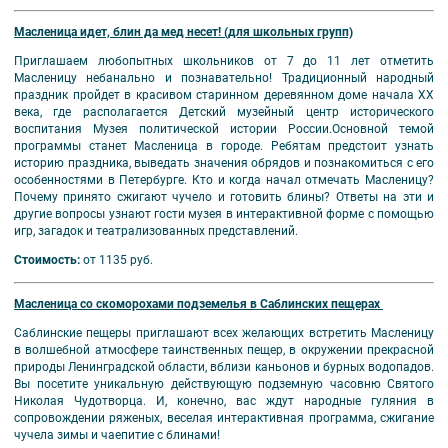
Масленица идет, блин да мед несет! (для школьных групп)
Приглашаем любопытных школьников от 7 до 11 лет отметить
Масленицу небанально и познавательно! Традиционный народный
праздник пройдет в красивом старинном деревянном доме начала ХХ
века, где располагается Детский музейный центр исторического
воспитания Музея политической истории России.Основной темой
программы станет Масленица в городе. Ребятам предстоит узнать
историю праздника, выведать значения обрядов и познакомиться с его
особенностями в Петербурге. Кто и когда начал отмечать Масленицу?
Почему принято сжигают чучело и готовить блины? Ответы на эти и
другие вопросы узнают гости музея в интерактивной форме с помощью
игр, загадок и театрализованных представлений.
Стоимость:
от 1135 руб.
Масленица со скоморохами подземелья в Саблинских пещерах
Саблинские пещеры приглашают всех желающих встретить Масленицу
в волшебной атмосфере таинственных пещер, в окружении прекрасной
природы Ленинградской области, вблизи каньонов и бурных водопадов.
Вы посетите уникальную действующую подземную часовню Святого
Николая Чудотворца. И, конечно, вас ждут народные гуляния в
сопровождении ряженых, веселая интерактивная программа, сжигание
чучела зимы и чаепитие с блинами!