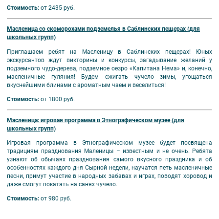
Стоимость:
от 2435 руб.
Масленица со скоморохами подземелья в Саблинских пещерах (для
школьных групп)
Приглашаем ребят на Масленицу в Саблинских пещерах! Юных
экскурсантов ждут викторины и конкурсы, загадывание желаний у
подземного чудо-дерева, подземное оезро «Капитана Нема» и, конечно,
масленичные гуляния! Будем сжигать чучело зимы, угощаться
вкуснейшими блинами с ароматным чаем и веселиться!
Стоимость:
от 1800 руб.
Масленица: игровая программа в Этнографическом музее (для
школьных групп)
Игровая программа в Этнографическом музее будет посвящена
традициям празднования Маленицы – известным и не очень. Ребята
узнают об обычаях празднования самого вкусного праздника и об
особенностях каждого дня Сырной недели, научатся петь масленичные
песни, примут участие в народных забавах и играх, поводят хоровод и
даже смогут покатать на санях чучело.
Стоимость:
от 980 руб.