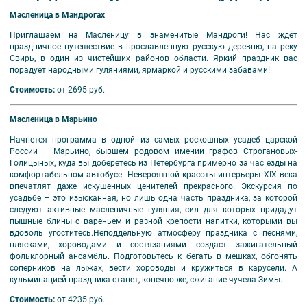
Масленица в Мандрогах
Приглашаем на Масленицу в знаменитые Мандроги! Нас ждёт
праздничное путешествие в прославленную русскую деревню, на реку
Свирь, в один из чистейших районов области. Яркий праздник вас
порадует народными гуляниями, ярмаркой и русскими забавами!
Стоимость:
от 2695 руб.
Масленица в Марьино
Начнется программа в одной из самых роскошных усадеб царской
России – Марьино, бывшем родовом имении графов Строгановых-
Голицыных, куда вы доберетесь из Петербурга примерно за час езды на
комфортабельном автобусе. Невероятной красоты интерьеры XIX века
впечатлят даже искушенных ценителей прекрасного. Экскурсия по
усадьбе – это изысканная, но лишь одна часть праздника, за которой
следуют активные масленичные гуляния, сил для которых придадут
пышные блины с вареньем и разной крепости напитки, которыми вы
вдоволь угоститесь.Неподдельную атмосферу праздника с песнями,
плясками, хороводами и состязаниями создаст зажигательный
фольклорный ансамбль. Подготовьтесь к бегать в мешках, обгонять
соперников на лыжах, вести хороводы и кружиться в карусели. А
кульминацией праздника станет, конечно же, сжигание чучела Зимы.
Стоимость:
от 4235 руб.