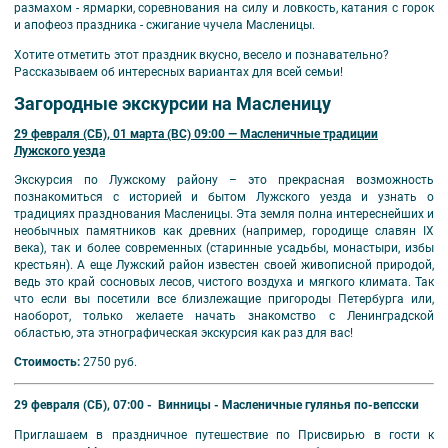
размахом - ярмарки, соревнования на силу и ловкость, катания с горок
и апофеоз праздника - сжигание чучела Масленицы.
Хотите отметить этот праздник вкусно, весело и познавательно?
Рассказываем об интересных вариантах для всей семьи!
Загородные экскурсии на Масленицу
29 февраля (СБ), 01 марта (ВС) 09:00 —
Масленичные традиции
Лужского уезда
Экскурсия по Лужскому району – это прекрасная возможность
познакомиться с историей и бытом Лужского уезда и узнать о
традициях празднования Масленицы. Эта земля полна интереснейших и
необычных памятников как древних (например, городище славян IX
века), так и более современных (старинные усадьбы, монастыри, избы
крестьян). А еще Лужский район известен своей живописной природой,
ведь это край сосновых лесов, чистого воздуха и мягкого климата. Так
что если вы посетили все близлежащие пригороды Петербурга или,
наоборот, только желаете начать знакомство с Ленинградской
областью, эта этнографическая экскурсия как раз для вас!
Стоимость:
2750 руб.
29 февраля (СБ), 07:00 - Винницы - Масленичные гулянья по-вепсски
Приглашаем в праздничное путешествие по Присвирью в гости к