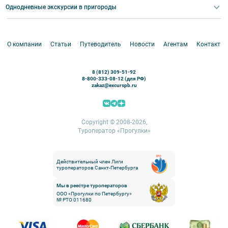
Корпоративные мероприятия
Однодневные экскурсии в пригороды
Круизы
VIP-программы
Аренда водного транспорта
Белоруссия
Петергоф
О компании
Статьи
Путеводитель
Новости
Агентам
Контакты
Кронштадт
Павловск
8 (812) 309-51-92
Ораниенбаум
8-800-333-08-12 (для РФ)
zakaz@excurspb.ru
Гатчина
Пушкин (Царское село)
Выборг
Copyright © 2008-2026,
Туроператор «Прогулки»
Действительный член Лиги
туроператоров Санкт-Петербурга
Мы в реестре туроператоров
ООО «Прогулки по Петербургу»
№ РТО 011680