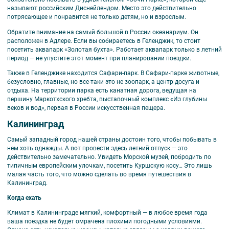
называют российским Диснейлендом. Место это действительно
потрясающее и понравится не только детям, но и взрослым.
Обратите внимание на самый большой в России океанариум. Он
расположен в Адлере. Если вы собираетесь в Геленджик, то стоит
посетить аквапарк «Золотая бухта». Работает аквапарк только в летний
период — не упустите этот момент при планировании поездки.
Также в Геленджике находится Сафари-парк. В Сафари-парке животные,
безусловно, главные, но все-таки это не зоопарк, а центр досуга и
отдыха. На территории парка есть канатная дорога, ведущая на
вершину Маркотхского хребта, выставочный комплекс «Из глубины
веков и вод», первая в России искусственная пещера.
Калининград
Самый западный город нашей страны достоин того, чтобы побывать в
нем хоть однажды. А вот провести здесь летний отпуск — это
действительно замечательно. Увидеть Морской музей, побродить по
типичным европейским улочкам, посетить Куршскую косу… Это лишь
малая часть того, что можно сделать во время путешествия в
Калининград.
Когда ехать
Климат в Калининграде мягкий, комфортный — в любое время года
ваша поездка не будет омрачена плохими погодными условиями.