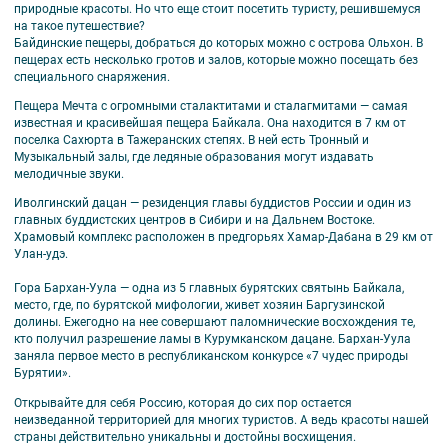
природные красоты. Но что еще стоит посетить туристу, решившемуся
на такое путешествие?
Байдинские пещеры, добраться до которых можно с острова Ольхон. В
пещерах есть несколько гротов и залов, которые можно посещать без
специального снаряжения.
Пещера Мечта с огромными сталактитами и сталагмитами — самая
известная и красивейшая пещера Байкала. Она находится в 7 км от
поселка Сахюрта в Тажеранских степях. В ней есть Тронный и
Музыкальный залы, где ледяные образования могут издавать
мелодичные звуки.
Иволгинский дацан — резиденция главы буддистов России и один из
главных буддистских центров в Сибири и на Дальнем Востоке.
Храмовый комплекс расположен в предгорьях Хамар-Дабана в 29 км от
Улан-удэ.
Гора Бархан-Уула — одна из 5 главных бурятских святынь Байкала,
место, где, по бурятской мифологии, живет хозяин Баргузинской
долины. Ежегодно на нее совершают паломнические восхождения те,
кто получил разрешение ламы в Курумканском дацане. Бархан-Уула
заняла первое место в республиканском конкурсе «7 чудес природы
Бурятии».
Открывайте для себя Россию, которая до сих пор остается
неизведанной территорией для многих туристов. А ведь красоты нашей
страны действительно уникальны и достойны восхищения.