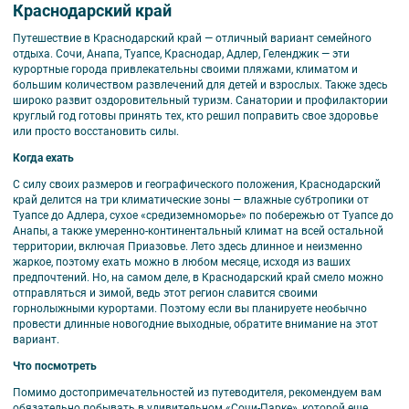
Краснодарский край
Путешествие в Краснодарский край — отличный вариант семейного
отдыха. Сочи, Анапа, Туапсе, Краснодар, Адлер, Геленджик — эти
курортные города привлекательны своими пляжами, климатом и
большим количеством развлечений для детей и взрослых. Также здесь
широко развит оздоровительный туризм. Санатории и профилактории
круглый год готовы принять тех, кто решил поправить свое здоровье
или просто восстановить силы.
Когда ехать
С силу своих размеров и географического положения, Краснодарский
край делится на три климатические зоны — влажные субтропики от
Туапсе до Адлера, сухое «средиземноморье» по побережью от Туапсе до
Анапы, а также умеренно-континентальный климат на всей остальной
территории, включая Приазовье. Лето здесь длинное и неизменно
жаркое, поэтому ехать можно в любом месяце, исходя из ваших
предпочтений. Но, на самом деле, в Краснодарский край смело можно
отправляться и зимой, ведь этот регион славится своими
горнолыжными курортами. Поэтому если вы планируете необычно
провести длинные новогодние выходные, обратите внимание на этот
вариант.
Что посмотреть
Помимо достопримечательностей из путеводителя, рекомендуем вам
обязательно побывать в удивительном «Сочи-Парке», которой еще