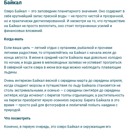
Байкал
Озеро Байкал — это заповедник планетарного значения. Оно содержит в
себе крупнейший запас пресной воды — не просто чистой и прозрачной,
но и практически дистиллированной. И несмотря на то, что путешествие
на Байкал не просто воплотить, оно стоит потраченных усилий и
финансовых вложений.
Когда ехать
Если ваша цель — летний отдых с купанием, рыбалкой и прочими
летними радостями, то отправляйтесь на Байкал с начала июля до
конца августа. В июне в средней части Байкала еще довольно холодно
по ночам, и вода даже в мелководных заливах не успевает прогреться.
В северной части озера в июне все еще можно наблюдать плавающие
льдины.
Очень интересен Байкал весной с середины марта до середины апреля,
когда спадают морозы и путешествия по льду Байкала становятся не
столь экстремальными, и осенью — с середины сентября до середины
октября, когда исчезнут с берегов толпы отдыхающих, а растительность
на берегах приобретет яркую осеннюю окраску. Берега Байкала в это
время — просто рай для фотографов и любителей побыть наедине с
природой.
Что посмотреть
Конечно, в первую очередь, это озеро Байкал и окружающие его