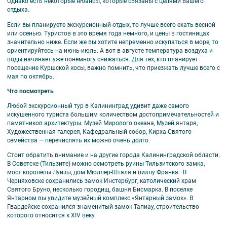
Однако есть некоторые нюансы, которые связаны с целями вашего
отдыха.
Если вы планируете экскурсионный отдых, то лучше всего ехать весной
или осенью. Туристов в это время года немного, и цены в гостиницах
значительно ниже. Если же вы хотите непременно искупаться в море, то
ориентируйтесь на июнь-июль. А вот в августе температура воздуха и
воды начинает уже понемногу снижаться. Для тех, кто планирует
посещение Куршской косы, важно помнить, что приезжать лучше всего с
мая по октябрь.
Что посмотреть
Любой экскурсионный тур в Калининград удивит даже самого
искушенного туриста большим количеством достопримечательностей и
памятников архитектуры. Музей Мирового океана, Музей янтаря,
Художественная галерея, Кафедральный собор, Кирха Святого
семейства — перечислять их можно очень долго.
Стоит обратить внимание и на другие города Калининградской области.
В Советске (Тильзите) можно осмотреть руины Тильзитского замка,
мост королевы Луизы, дом Мюллер-Шталя и виллу Франка. В
Черняховске сохранились замок Инстербург, католический храм
Святого Бруно, несколько городищ, башня Бисмарка. В поселке
Янтарном вы увидите музейный комплекс «Янтарный замок». В
Гвардейске сохранился знаменитый замок Тапиау, строительство
которого относится к XIV веку.