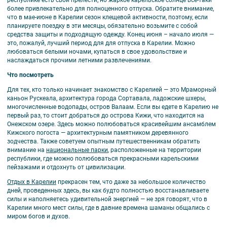
республике есть свои прелести, но жаркое карельское солнце все-таки
более привлекательно для полноценного отпуска. Обратите внимание,
что в мае-июне в Карелии сезон клещевой активности, поэтому, если
планируете поездку в эти месяцы, обязательно возьмите с собой
средства защиты и подходящую одежду. Конец июня – начало июля —
это, пожалуй, лучший период для для отпуска в Карелии. Можно
любоваться белыми ночами, купаться в свое удовольствие и
наслаждаться прочими летними развлечениями.
Что посмотреть
Для тех, кто только начинает знакомство с Карелией — это Мраморный
каньон Рускеала, архитектура города Сортавала, ладожские шхеры,
многочисленные водопады, остров Валаам. Если вы едете в Карелию не
первый раз, то стоит добраться до острова Кижи, что находится на
Онежском озере. Здесь можно полюбоваться красивейшим ансамблем
Кижского погоста — архитектурным памятником деревянного
зодчества. Также советуем опытным путешественникам обратить
внимание на
национальные парки
, расположенные на территории
республики, где можно полюбоваться прекрасными карельскими
пейзажами и отдохнуть от цивилизации.
Отдых в Карелии
прекрасен тем, что даже за небольшое количество
дней, проведенных здесь, вы как будто полностью восстанавливаете
силы и наполняетесь удивительной энергией — не зря говорят, что в
Карелии много мест силы, где в давние времена шаманы общались с
миром богов и духов.