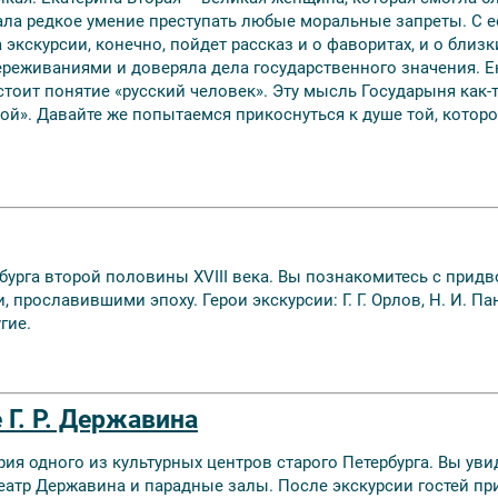
ала редкое умение преступать любые моральные запреты. С 
экскурсии, конечно, пойдет рассказ и о фаворитах, и о близк
реживаниями и доверяла дела государственного значения. Е
остоит понятие «русский человек». Эту мысль Государыня как-
ой». Давайте же попытаемся прикоснуться к душе той, котор
бурга второй половины XVIII века. Вы познакомитесь с прид
рославившими эпоху. Герои экскурсии: Г. Г. Орлов, Н. И. Пани
гие.
 Г. Р. Державина
ия одного из культурных центров старого Петербурга. Вы уви
еатр Державина и парадные залы. После экскурсии гостей п