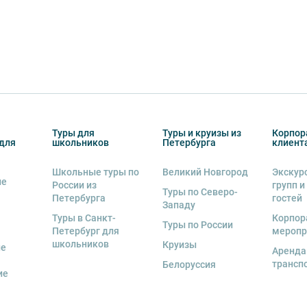
Туры для
Туры и круизы из
Корпор
для
школьников
Петербурга
клиент
Школьные туры по
Великий Новгород
Экскур
ие
России из
групп и
Туры по Северо-
Петербурга
гостей
Западу
Туры в Санкт-
Корпор
Туры по России
Петербург для
меропр
школьников
Круизы
ые
Аренда
трансп
Белоруссия
ие