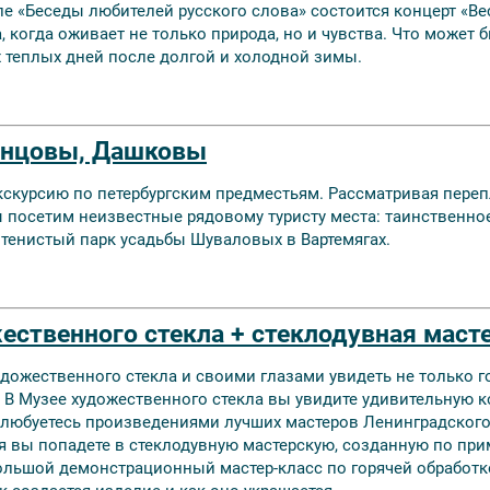
але «Беседы любителей русского слова» состоится концерт «Ве
, когда оживает не только природа, но и чувства. Что может 
 теплых дней после долгой и холодной зимы.
онцовы, Дашковы
скурсию по петербургским предместьям. Рассматривая переп
 посетим неизвестные рядовому туристу места: таинственно
тенистый парк усадьбы Шуваловых в Вартемягах.
ественного стекла + стеклодувная маст
дожественного стекла и своими глазами увидеть не только 
я. В Музее художественного стекла вы увидите удивительную 
 полюбуетесь произведениями лучших мастеров Ленинградског
я вы попадете в стеклодувную мастерскую, созданную по при
большой демонстрационный мастер-класс по горячей обработке