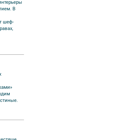
интерьеры
тием. В
т шеф-
равах,
х
ками»
идим
остиные.
лестяще