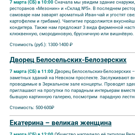
7 марта (СБ) в 10:00
Сначала мы увидим здание снаружи, 
ресторанов «Мезонин» и «Склад №5». В последнем ресто
самоваре нам заварят ароматный Иван-чай и угостят св
картофелем и грибами). Чаепитие продолжится вкусней
кондитера. Также нам предложат 3 вида фирменной наст
клюквенную, смородиновую, брусничную или вишнёвую.
Стоимость (руб.): 1300-1400 ₽
Дворец Белосельских-Белозерских
7 марта (СБ) в 11:00
Дворец Белосельских-Белозерских – 
заметных зданий на Невском проспекте. Заслуживают вн
проводимые в Зеркальном зале концерты. Проводят здес
приглашают на прогулки по парадным интерьерам вместе
бывшую картинную галерею, посмотрим парадную лестни
Стоимость: 500-600₽
Екатерина – великая женщина
7 марта (СБ) в 12:00
Общество наградило её титулом Вели