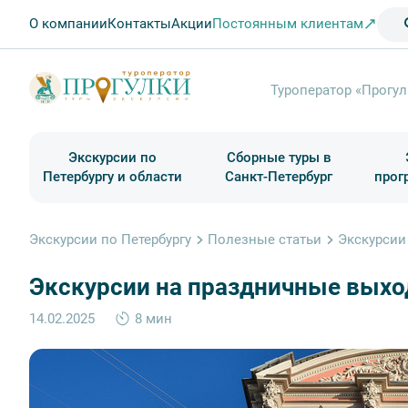
О компании
Контакты
Акции
Постоянным клиентам
Туроператор «Прогул
Экскурсии по
Сборные туры в
Петербургу и области
Санкт-Петербург
прог
Туры в Санкт-Петербург на выходные
Классические экскурсии
Школьные туры по России из Петербурга
Экскурсии для групп и индив. гостей
Загородные экскурсии
Музеи и общественные учреждения
Туры в Санкт-Петербург на 2 дня
Туры в Санкт-Петербург для школьни
П
Экскурсии по Петербургу
Полезные статьи
Экскурсии
Экскурсии на праздничные выход
14.02.2025
8 мин