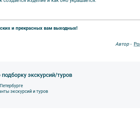
к создается изделие и как оно украшается.
ских и прекрасных вам выходных!
Автор -
Ро
 подборку экскурсий/туров
Петербурге
анты экскурсий и туров