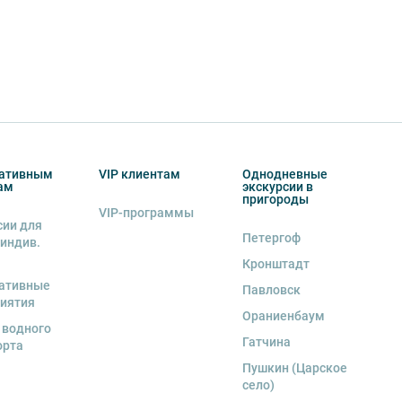
ативным
VIP клиентам
Однодневные
ам
экскурсии в
пригороды
VIP-программы
сии для
Петергоф
 индив.
Кронштадт
ативные
Павловск
иятия
Ораниенбаум
 водного
Гатчина
орта
Пушкин (Царское
село)