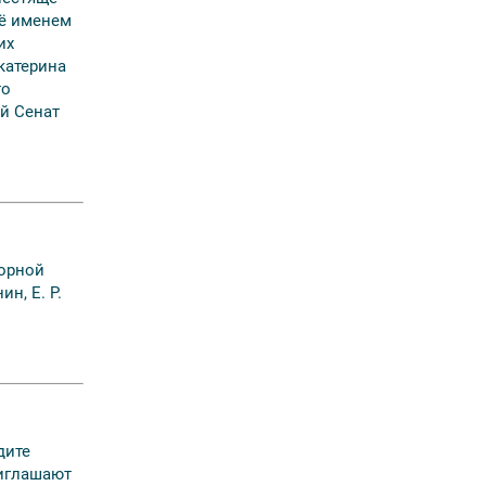
её именем
их
катерина
то
ой Сенат
ворной
н, Е. Р.
дите
риглашают