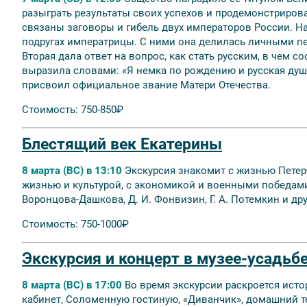
разыграть результаты своих успехов и продемонстриров
связаны заговоры и гибель двух императоров России. На 
подругах императрицы. С ними она делилась личными пе
Вторая дала ответ на вопрос, как стать русским, в чем с
выразила словами: «Я немка по рождению и русская душ
присвоил официальное звание Матери Отечества.
Стоимость: 750-850₽
Блестящий век Екатерины
8 марта (ВС) в 13:10
Экскурсия знакомит с жизнью Петер
жизнью и культурой, с экономикой и военными победами, п
Воронцова-Дашкова, Д. И. Фонвизин, Г. А. Потемкин и дру
Стоимость: 750-1000₽
Экскурсия и концерт в музее-усадьбе
8 марта (ВС) в 17:00
Во время экскурсии раскроется истор
кабинет, Соломенную гостиную, «Диванчик», домашний т