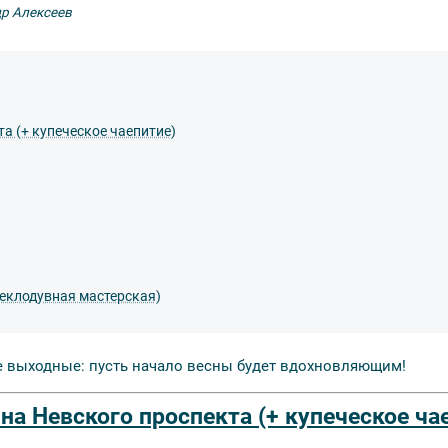
др Алексеев
а (+ купеческое чаепитие)
теклодувная мастерская)
е выходные: пусть начало весны будет вдохновляющим!
на Невского проспекта (+ купеческое ча