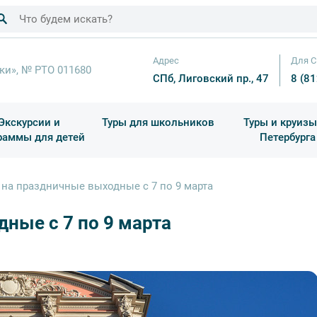
Адрес
Для С
ки», № РТО 011680
СПб, Лиговский пр., 47
8 (8
Экскурсии и
Туры для школьников
Туры и круизы
раммы для детей
Петербурга
ков
раздничные выезды и тематические экскурсии
Квесты/Интерактивы
Для 4 класса (Начальная 
Праздник окон
 на праздничные выходные с 7 по 9 марта
ные с 7 по 9 марта