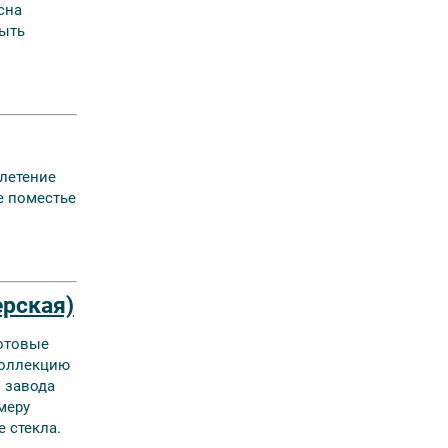
сна
быть
летение
е поместье
ерская)
готовые
коллекцию
о завода
меру
 стекла.