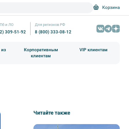
Корзина
Пб и ЛО
Для регионов РФ
12) 309-51-92
8 (800) 333-08-12
 из
Корпоративным
VIP клиентам
клиентам
школа)
чания учебного года
Абонементы на экскурсии
Читайте также