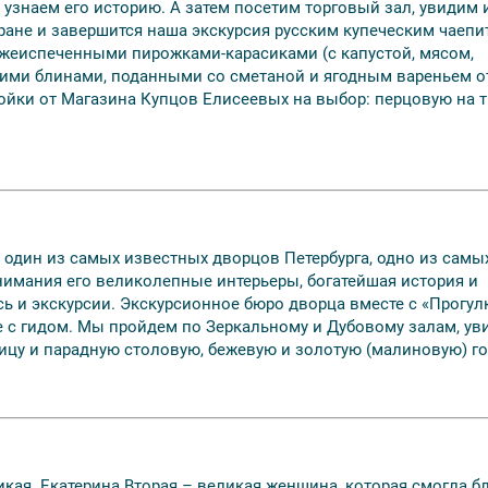
узнаем его историю. А затем посетим торговый зал, увидим 
ране и завершится наша экскурсия русским купеческим чаепи
ежеиспеченными пирожками-карасиками (с капустой, мясом,
шими блинами, поданными со сметаной и ягодным вареньем о
ойки от Магазина Купцов Елисеевых на выбор: перцовую на т
один из самых известных дворцов Петербурга, одно из самы
имания его великолепные интерьеры, богатейшая история и
ь и экскурсии. Экскурсионное бюро дворца вместе с «Прогул
 с гидом. Мы пройдем по Зеркальному и Дубовому залам, ув
цу и парадную столовую, бежевую и золотую (малиновую) г
кая. Екатерина Вторая – великая женщина, которая смогла б