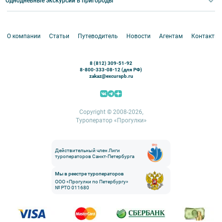
Однодневные экскурсии в пригороды
Круизы
VIP-программы
Аренда водного транспорта
Белоруссия
Петергоф
О компании
Статьи
Путеводитель
Новости
Агентам
Контакты
Кронштадт
Павловск
8 (812) 309-51-92
Ораниенбаум
8-800-333-08-12 (для РФ)
zakaz@excurspb.ru
Гатчина
Пушкин (Царское село)
Выборг
Copyright © 2008-2026,
Туроператор «Прогулки»
Действительный член Лиги
туроператоров Санкт-Петербурга
Мы в реестре туроператоров
ООО «Прогулки по Петербургу»
№ РТО 011680