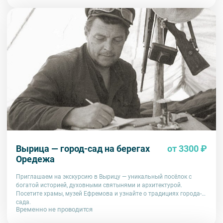
Вырица — город-сад на берегах
от 3300 ₽
Оредежа
Приглашаем на экскурсию в Вырицу — уникальный посёлок с
богатой историей, духовными святынями и архитектурой.
Посетите храмы, музей Ефремова и узнайте о традициях города-
сада.
Временно не проводится