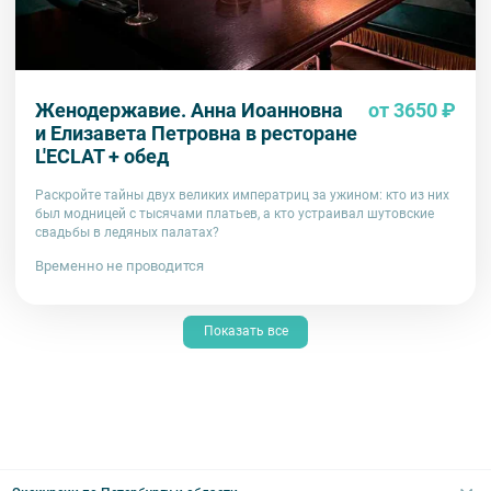
Женодержавие. Анна Иоанновна
от 3650 ₽
и Елизавета Петровна в ресторане
L'ECLAT + обед
Раскройте тайны двух великих императриц за ужином: кто из них
был модницей с тысячами платьев, а кто устраивал шутовские
свадьбы в ледяных палатах?
Временно не проводится
Показать все