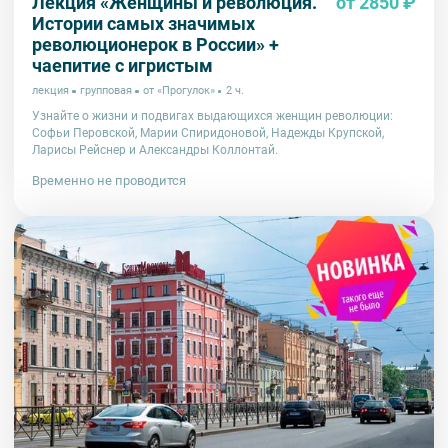
Лекция «Женщины и революция.
от 2850 ₽
Истории самых значимых
революционерок в России» +
чаепитие с игристым
лекция
групповая
от «Прогулок»
2 ч.
Узнайте о жизни и подвигах выдающихся женщин революции:
Софьи Перовской, Марии Спиридоновой, Надежды Крупской,
Ларисы Рейснер и Александры Коллонтай.
Временно не проводится