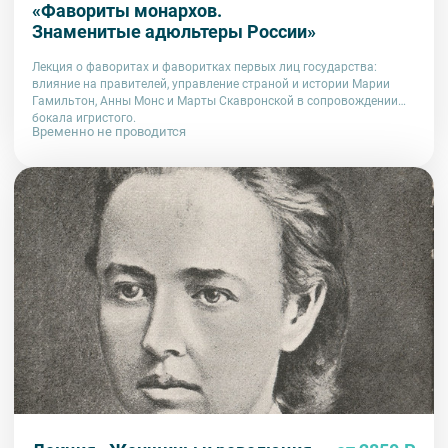
«Фавориты монархов.
Знаменитые адюльтеры России»
Лекция о фаворитах и фаворитках первых лиц государства:
влияние на правителей, управление страной и истории Марии
Гамильтон, Анны Монс и Марты Скавронской в сопровождении
бокала игристого.
Временно не проводится