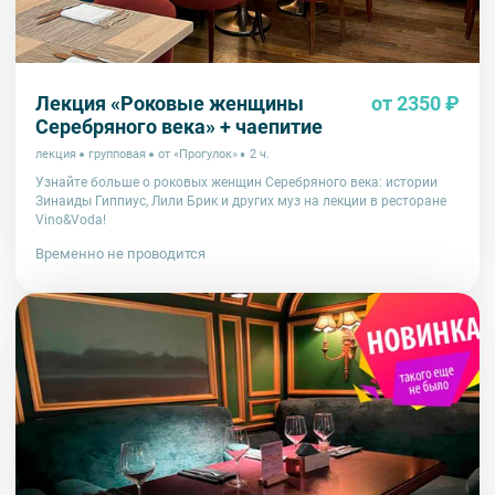
Лекция «Роковые женщины
от 2350 ₽
Серебряного века» + чаепитие
лекция
групповая
от «Прогулок»
2 ч.
Узнайте больше о роковых женщин Серебряного века: истории
Зинаиды Гиппиус, Лили Брик и других муз на лекции в ресторане
Vino&Voda!
Временно не проводится