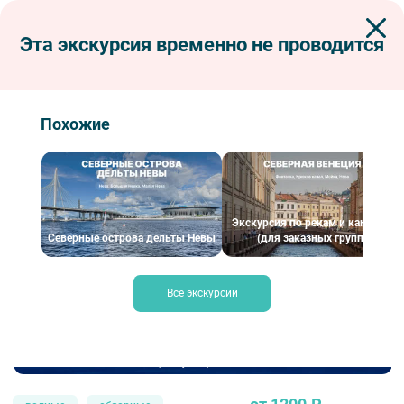
Эта экскурсия временно не проводится
Экскурсии по Петербургу
Водные экскурсии по рекам и каналам
По рекам и каналам
Музыкальный круиз
Музыкальный круиз
Похожие
Экскурсия по рекам и каналам
Северные острова дельты Невы
(для заказных групп)
Все экскурсии
Санкт-Петербург. Дворцовая набережная и Спас-на-Крови – Фотобанк
Лори / Румянцева Наталия