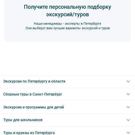
Получите персональную подборку
экскурсий/туров
Наши менеджеры - эксперты в Петербурге
Они выберут вам лучшие варианты экскурсий и туров
Экскурсии по Петербургу и области
Сборные туры в Санкт-Петербург
Автобусные
Интерьерные
Экскурсии и программы для детей
Туры в Санкт-Петербург на выходные
Пешеходные
Туры в Санкт-Петербург на 2 дня
Туры для школьников
Необычные
Классические экскурсии
Туры на 3 дня
Водные
Загородные экскурсии
Туры и круизы из Петербурга