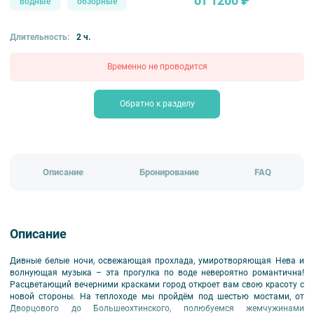
от 1200 ₽
водные
обзорные
Длительность:
2 ч.
Временно не проводится
Обратно к разделу
Описание
Бронирование
FAQ
Описание
Дивные белые ночи, освежающая прохлада, умиротворяющая Нева и
волнующая музыка – эта прогулка по воде невероятно романтична!
Расцветающий вечерними красками город откроет вам свою красоту с
новой стороны. На теплоходе мы пройдём под шестью мостами, от
Дворцового до Большеохтинского, полюбуемся жемчужинами