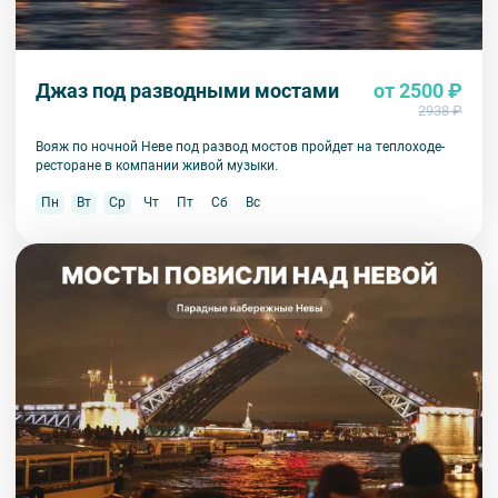
Джаз под разводными мостами
от 2500 ₽
2938 ₽
Вояж по ночной Неве под развод мостов пройдет на теплоходе-
ресторане в компании живой музыки.
Пн
Вт
Ср
Чт
Пт
Сб
Вс