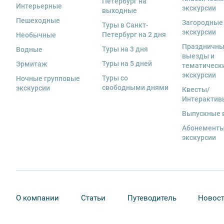
Петербург на
Интерьерные
экскурсии
выходные
Пешеходные
Загородные
Туры в Санкт-
экскурсии
Петербург на 2 дня
Необычные
Праздничн
Туры на 3 дня
Водные
выезды и
Туры на 5 дней
Эрмитаж
тематическ
экскурсии
Туры со
Ночные групповые
свободными днями
экскурсии
Квесты/
Интерактив
Выпускные 
Абонементы
экскурсии
О компании
Статьи
Путеводитель
Новос