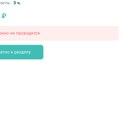
ость:
3 ч.
 ₽
енно не проводится
атно к разделу