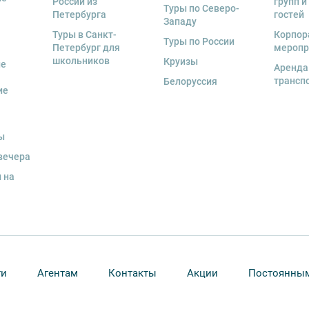
России из
групп и
Туры по Северо-
Петербурга
гостей
Западу
Туры в Санкт-
Корпор
Туры по России
Петербург для
меропр
школьников
Круизы
ые
Аренда
трансп
Белоруссия
ие
ы
вечера
 на
ти
Агентам
Контакты
Акции
Постоянным