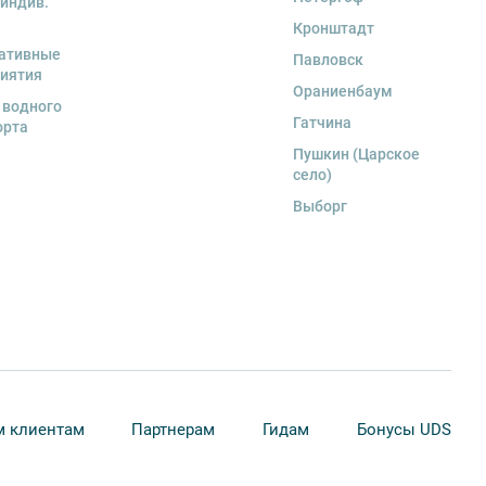
 индив.
Кронштадт
ативные
Павловск
иятия
Ораниенбаум
 водного
Гатчина
орта
Пушкин (Царское
село)
Выборг
 клиентам
Партнерам
Гидам
Бонусы UDS