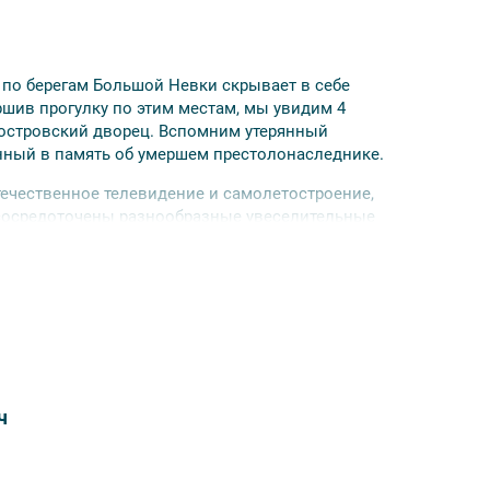
по берегам Большой Невки скрывает в себе
ив прогулку по этим местам, мы увидим 4
оостровский дворец. Вспомним утерянный
нный в память об умершем престолонаследнике.
течественное телевидение и самолетостроение,
 сосредоточены разнообразные увеселительные
 этом мы тоже поговорим. Вы сможете
 (композициями «Пушкин ушел», «забытый
ч