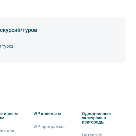
скурсий/туров
и туров
ативным
VIP клиентам
Однодневные
ам
экскурсии в
пригороды
VIP-программы
сии для
Петергоф