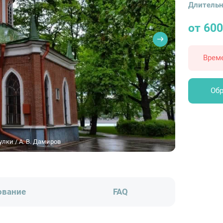
Длительн
от 600
Врем
Обр
лки / А. В. Дамиров
ование
FAQ