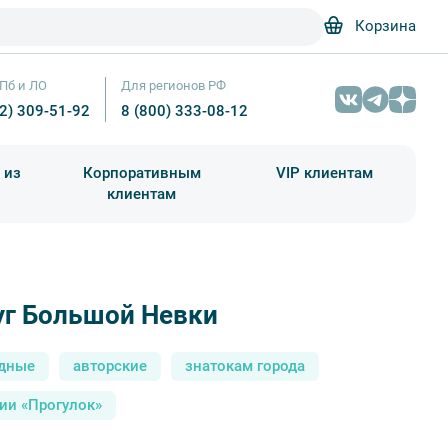
Корзина
Пб и ЛО
Для регионов РФ
12) 309-51-92
8 (800) 333-08-12
 из
Корпоративным
VIP клиентам
клиентам
школа)
чания учебного года
Абонементы на экскурсии
уг Большой Невки
Вокруг Большой Невки – Прогулки / А. В. Дамиров
дные
авторские
знатокам города
ии «Прогулок»