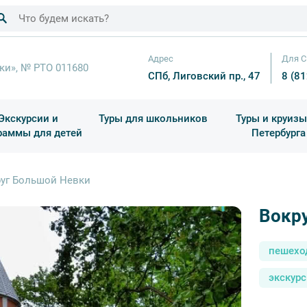
Адрес
Для С
ки», № РТО 011680
СПб, Лиговский пр., 47
8 (8
Экскурсии и
Туры для школьников
Туры и круизы
раммы для детей
Петербурга
ков
раздничные выезды и тематические экскурсии
Квесты/Интерактивы
Для 4 класса (Начальная 
Праздник окон
уг Большой Невки
Вокр
пешехо
экскурс