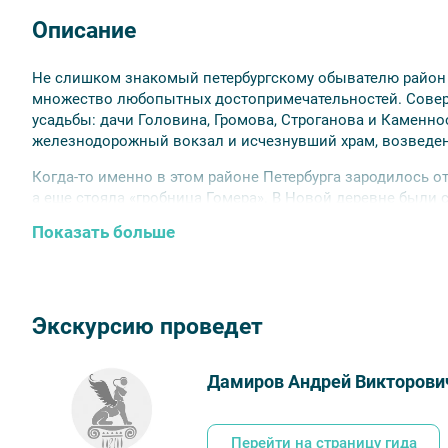
Описание
Не слишком знакомый петербургскому обывателю район 
множество любопытных достопримечательностей. Соверш
усадьбы: дачи Головина, Громова, Строганова и Каменн
железнодорожный вокзал и исчезнувший храм, возведе
Когда-то именно в этом районе Петербурга зародилось о
а еще стояла «гробница Гомера». В Новой деревне были
заведения, где активно отдыхала городская богема – об
Показать больше
познакомиться и с необычными культурными объектами
Ильич», «памятник менеджеру»).
Экскурсию проведет
Дамиров Андрей Викторови
Перейти на страницу гида