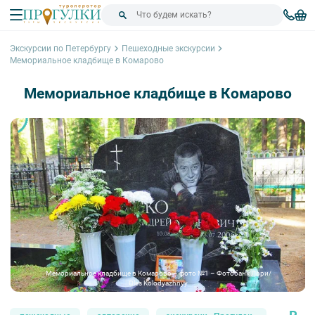
Экскурсии по Петербургу
Пешеходные экскурсии
Мемориальное кладбище в Комарово
Мемориальное кладбище в Комарово
Мемориальное кладбище в Комарово – фото №1 – Фотобанк Лори/
Oles Kolodyazhnyy