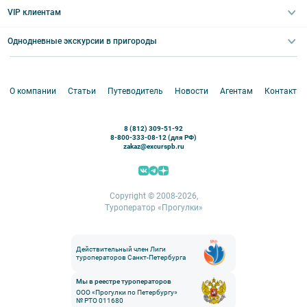
Выпускные вечера
Туры по Северо-Западу
VIP клиентам
Экскурсии для групп и индив. гостей
Абонементы на экскурсии
Туры по России
Корпоративные мероприятия
Однодневные экскурсии в пригороды
Круизы
VIP-программы
Аренда водного транспорта
Белоруссия
Петергоф
О компании
Статьи
Путеводитель
Новости
Агентам
Контакты
Кронштадт
Павловск
8 (812) 309-51-92
Ораниенбаум
8-800-333-08-12 (для РФ)
zakaz@excurspb.ru
Гатчина
Пушкин (Царское село)
Выборг
Copyright © 2008-2026,
Туроператор «Прогулки»
Действительный член Лиги
туроператоров Санкт-Петербурга
Мы в реестре туроператоров
ООО «Прогулки по Петербургу»
№ РТО 011680