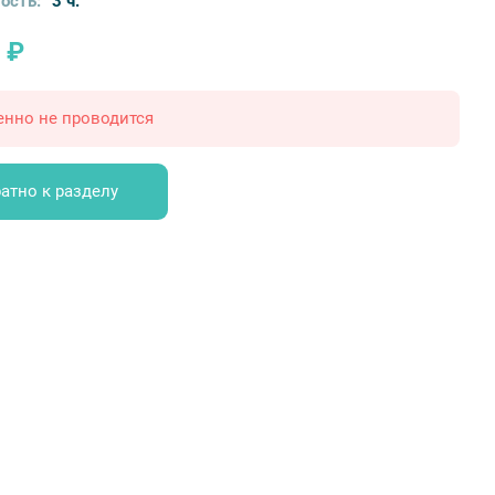
ость:
3 ч.
 ₽
енно не проводится
атно к разделу