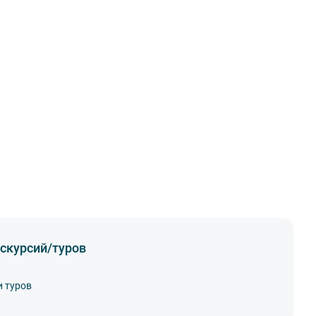
скурсий/туров
и туров