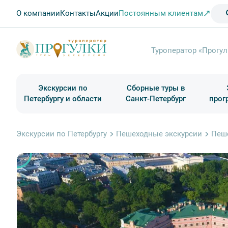
О компании
Контакты
Акции
Постоянным клиентам
Туроператор «Прогул
Экскурсии по
Сборные туры в
Петербургу и области
Санкт-Петербург
прог
Туры в Санкт-Петербург на выходные
Классические экскурсии
Школьные туры по России из Петербурга
Экскурсии для групп и индив. гостей
Загородные экскурсии
Музеи и общественные учреждения
Туры в Санкт-Петербург на 2 дня
Туры в Санкт-Петербург для школьни
П
Экскурсии по Петербургу
Пешеходные экскурсии
Пеше