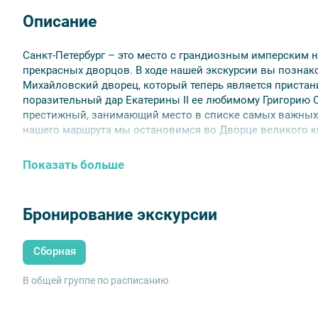
Описание
Санкт-Петербург – это место с грандиозным имперским 
прекрасных дворцов. В ходе нашей экскурсии вы познак
Михайловский дворец, который теперь является пристан
поразительный дар Екатерины II ее любимому Григорию 
престижный, занимающий место в списке самых важных
нашего маршрута мы остановимся во Дворце великого к
прославился как покровитель и меценат искусств.
Показать больше
Вторая часть (за дополнительную плату). Осмотр дворца
потомка царя Александра II, будет ключевым моментом н
эклектики обладает выразительным декором и величес
Бронирование экскурсии
ученых, который заботится о сохранении оригинальных и
продолжает активную работу по восстановлению и реста
Сборная
Посещаем:
белый зал, дубовый зал, парадная лестница,
будуар и золотая гостиная.
В общей группе по расписанию