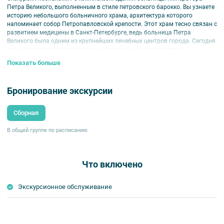
Петра Великого, выполненным в стиле петровского барокко. Вы узнаете
историю небольшого больничного храма, архитектура которого
напоминает собор Петропавловской крепости. Этот храм тесно связан с
развитием медицины в Санкт-Петербурге, ведь больница Петра
Великого была одним из крупнейших лечебных центров города. Сегодня
храм продолжает православные традиции и сохраняет связь с
дореволюционной эпохой.
Показать больше
Внимание!
Аннуляция возможна не позднее, чем за 48 часов до начала
Бронирование экскурсии
мероприятия.
Прогулка по территории больницы занимает около 40–45 минут,
Сборная
рассказ в церкви — 15–20 минут, после чего предусмотрено
свободное время.
Поскольку храм действующий, женщины должны покрыть голову,
В общей группе по расписанию
а мужчинам следует снять головной убор.
Что включено
Экскурсионное обслуживание