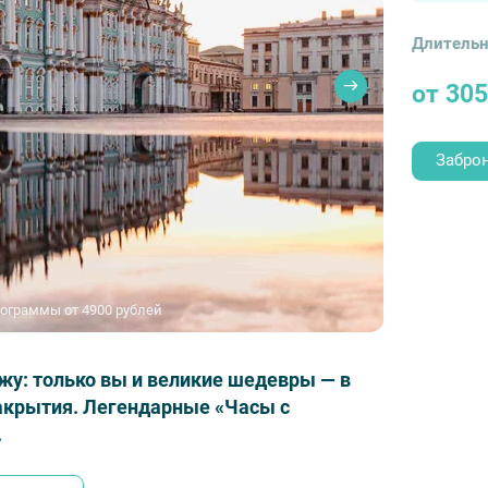
Длительн
от 30
Забро
рограммы от 4900 рублей
жу: только вы и великие шедевры — в
закрытия. Легендарные «Часы с
.