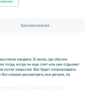
ложение
Бронирование
кусством наедине. В залах, где обычно
ю тогда, когда он еще спит или уже отдыхает
м после закрытия. Вас будет сопровождать
 без спешки рассмотреть все детали, на
ом XVIII века — знаменитыми «Часами с
но для вас: павлин проснется и медленно
. Только вы, тишина Эрмитажа и павлин,
кой момент невозможно забыть.