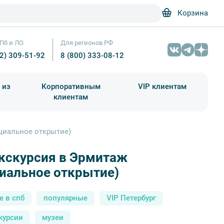
Корзина
Пб и ЛО
Для регионов РФ
12) 309-51-92
8 (800) 333-08-12
 из
Корпоративным
VIP клиентам
клиентам
школа)
чания учебного года
Абонементы на экскурсии
ециальное открытие)
экскурсия в Эрмитаж
VIP-экскурсия в Эрмитаж — VIP-программы от 4900 ру
иальное открытие)
е в спб
популярные
VIP Петербург
курсии
музеи