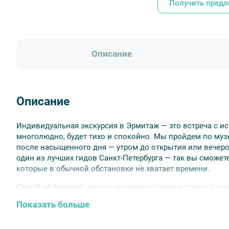
Получить пред
Описание
Описание
Индивидуальная экскурсия в Эрмитаж — это встреча с ис
многолюдно, будет тихо и спокойно. Мы пройдем по музе
после насыщенного дня — утром до открытия или вечеро
один из лучших гидов Санкт-Петербурга — так вы сможете
которые в обычной обстановке не хватает времени.
Самой эффектной частью экскурсии станет встреча с чуд
павлином». Этот уникальный механизм заведут специаль
Показать больше
поклонится, красавец-петух объявит о начале нового дня
который расправит свой хвост по особому случаю — та