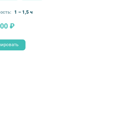
ость:
1 – 1,5 ч
500 ₽
нировать