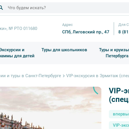
Адрес
Для С
ки», № РТО 011680
СПб, Лиговский пр., 47
8 (8
Экскурсии и
Туры для школьников
Туры и круизы
раммы для детей
Петербурга
ков
раздничные выезды и тематические экскурсии
Квесты/Интерактивы
Для 4 класса (Начальная 
Праздник окон
ии и туры в Санкт-Петербурге
VIP-экскурсия в Эрмитаж (сп
VIP-
(спец
впервы
VIP-экс