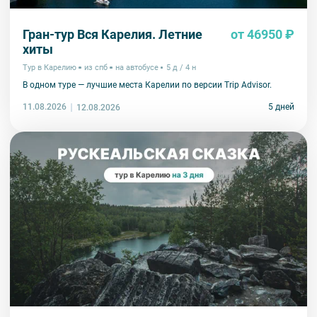
Гран-тур Вся Карелия. Летние
от 46950 ₽
хиты
Тур в Карелию
из спб
на автобусе
5 д / 4 н
В одном туре — лучшие места Карелии по версии Trip Advisor.
11.08.2026
5 дней
12.08.2026