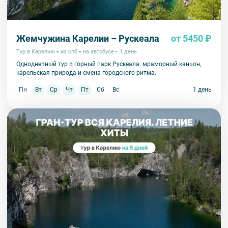
Жемчужина Карелии – Рускеала
от 5450 ₽
Тур в Карелию
из спб
на автобусе
1 день
Однодневный тур в горный парк Рускеала: мраморный каньон,
карельская природа и смена городского ритма.
Пн
Вт
Ср
Чт
Пт
Сб
Вс
1 день