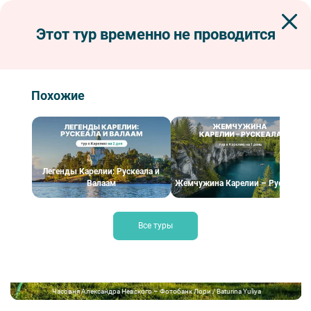
Этот тур временно не проводится
Экскурсии по Петербургу
Туры и круизы из Петербурга
Туры по Северо-Западу
Туры на Соловки
Магия Соловецких островов
Похожие
Магия Соловецких островов
Легенды Карелии: Рускеала и
Валаам
Жемчужина Карелии – Рускеала
Все туры
Часовня Александра Невского – Фотобанк Лори / Baturina Yuliya