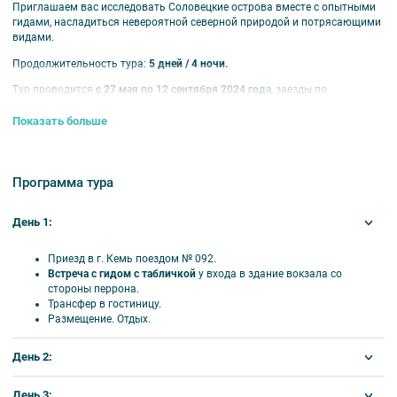
Приглашаем вас исследовать Соловецкие острова вместе с опытными
гидами, насладиться невероятной северной природой и потрясающими
видами.
Продолжительность тура:
5 дней / 4 ночи.
Тур проводится
с 27 мая по 12 сентября 2024 года
, заезды по
понедельникам.
Показать больше
ВНИМАНИЕ!
Стоимость тура указана в рублях на одного человека.
Если вы заказываете тур
для 1 человека
, размещение возможно
только в 1-местных номерах
.
Программа тура
В стоимость входит:
экскурсионное и транспортное обслуживание на
маршруте входные билеты в музеи, размещение в гостинице, питание по
День 1:
программе, работа гида.
Оплачивается дополнительно:
Приезд в г. Кемь поездом № 092.
Встреча с гидом с табличкой
у входа в здание вокзала со
ж/д билеты;
стороны перрона.
дополнительные экскурсии.
Трансфер в гостиницу.
Размещение. Отдых.
Внимание
!
Ж/д билеты до города Кемь и обратно не входят в стоимость
День 2:
тура. При необходимости наши менеджеры помогут вам
оформить билеты.
Дополнительные экскурсии бронируются и оплачиваются при
Завтрак.
День 3: