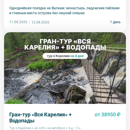
Однодневная поездка на Валаам: монастырь, ладожские пейзажи
и главные места острова без лишней спешки.
11.08.2026
1 день
12.08.2026
Гран-тур «Вся Карелия» +
от 38950 ₽
Водопады
Тур в Карелию
из спб
на автобусе
4 д / 3 н