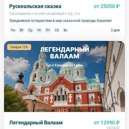
Рускеальская сказка
от 25050 ₽
Тур в Карелию
из спб
на автобусе
3 д / 2 н
Трехдневное путешествие в мир сказочной природы Карелии!
Пн
Вт
Ср
Чт
Пт
Сб
Вс
3 дня
Скидка 12%
Легендарный Валаам
от 12990 ₽
14750 ₽