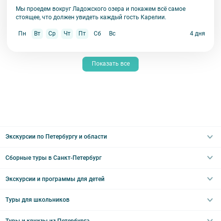
Мы проедем вокруг Ладожского озера и покажем всё самое
стоящее, что должен увидеть каждый гость Карелии.
Пн
Вт
Ср
Чт
Пт
Сб
Вс
4 дня
Показать все
Экскурсии по Петербургу и области
Сборные туры в Санкт-Петербург
Автобусные
Интерьерные
Экскурсии и программы для детей
Туры в Санкт-Петербург на выходные
Пешеходные
Туры в Санкт-Петербург на 2 дня
Туры для школьников
Необычные
Классические экскурсии
Туры на 3 дня
Водные
Загородные экскурсии
Туры и круизы из Петербурга