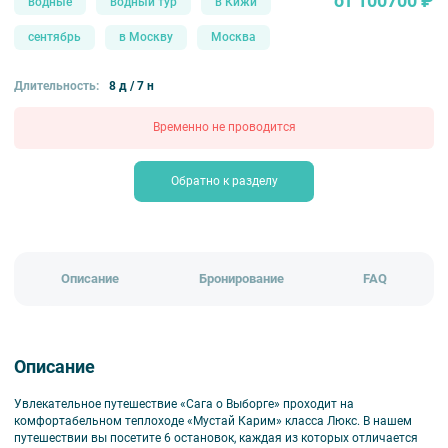
от 100700 ₽
водные
водный тур
в Кижи
сентябрь
в Москву
Москва
Длительность:
8 д / 7 н
Временно не проводится
Обратно к разделу
Описание
Бронирование
FAQ
Описание
Увлекательное путешествие «Сага о Выборге» проходит на
комфортабельном теплоходе «Мустай Карим» класса Люкс. В нашем
путешествии вы посетите 6 остановок, каждая из которых отличается