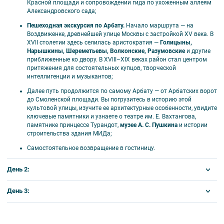
Красной площади и сопровождении гида по ухоженным аллеям
🗺️ В программе тура
Александровского сада;
Пешеходная экскурсия по Арбату.
Начало маршрута — на
Обзорная экскурсия по городу — «Москва
Воздвиженке, древнейшей улице Москвы с застройкой XV века. В
праздничная»: Большой театр, здание МГУ,
XVII столетии здесь селилась аристократия —
Голицыны,
Храма Христа Спасителя, Воробьевы горы
Нарышкины, Шереметьевы, Волконские, Разумовские
и другие
приближенные ко двору. В XVIII–XIX веках район стал центром
стадион «Лужники»;
притяжения для состоятельных купцов, творческой
Пешеходная экскурсия по Арбату;
интеллигенции и музыкантов;
Автобусно-пешеходная прогулка по парку
Далее путь продолжится по самому Арбату — от Арбатских ворот
Зарядье;
до Смоленской площади. Вы погрузитесь в историю этой
Экскурсия в усадьбу Кусково.
культовой улицы, изучите ее архитектурные особенности, увидите
ключевые памятники и узнаете о театре им. Е. Вахтангова,
памятнике принцессе Турандот,
музее А. С. Пушкина
и истории
строительства здания МИДа;
Самостоятельное возвращение в гостиницу.
🎟️ В стоимость тура входят
День 2:
Проживание в гостинице; завтраки со второго
дня тура — шведский стол;
Завтрак в гостинице;
День 3:
Услуги экскурсовода;
Отъезд от гостиницы Аэростар, Лесная Сафмар, Азимут Олимпик
Экскурсионная программа, включая входные
Завтрак в гостинице;
на автобусе;
билеты в музеи;