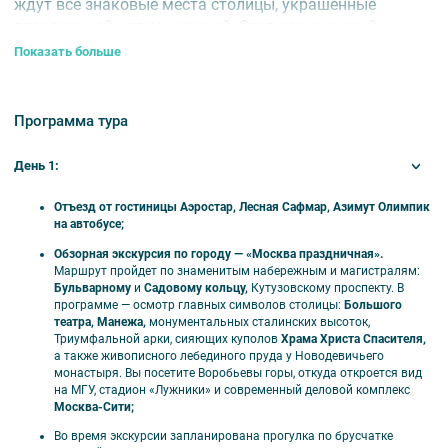
ждут все знаковые места столицы, украшенные
праздничной иллюминацией. Этот насыщенный
маршрут позволит прочувствовать неповторимую
Показать больше
атмосферу русского Рождества и Нового года.
📅
Тур проводится:
с 31 декабря 2025 года по 2 января
Программа тура
2026 года.
День 1:
⏰
Продолжительность:
3 дня / 2 ночи.
Отъезд от гостиницы Аэростар, Лесная Сафмар, Азимут Олимпик
🏨 Отели тура
на автобусе;
Обзорная экскурсия по городу — «Москва праздничная».
Сафмар Лесная 4*, Аэростар 4* и Азимут
Маршрут пройдет по знаменитым набережным и магистралям:
Олимпик 4*.
Бульварному
и
Садовому кольцу,
Кутузовскому проспекту. В
программе — осмотр главных символов столицы:
Большого
театра, Манежа,
монументальных сталинских высоток,
Питание:
завтраки со второго дня тура.
Триумфальной арки, сияющих куполов
Храма Христа Спасителя,
а также живописного лебединого пруда у Новодевичьего
Расчетный час:
заезд — с 14:00, выезд — 12:00.
монастыря. Вы посетите Воробьевы горы, откуда откроется вид
на МГУ, стадион «Лужники» и современный деловой комплекс
Москва-Сити;
Во время экскурсии запланирована прогулка по брусчатке