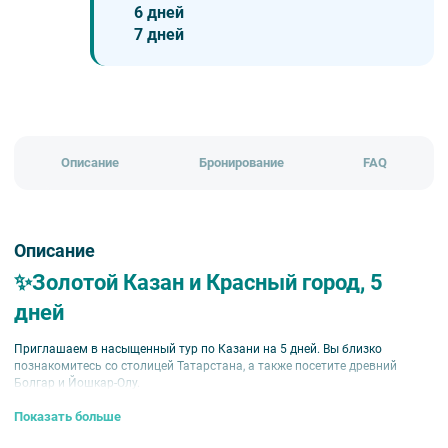
6 дней
7 дней
Описание
Бронирование
FAQ
Описание
✨Золотой Казан и Красный город, 5
дней
Приглашаем в насыщенный тур по Казани на 5 дней. Вы близко
познакомитесь со столицей Татарстана, а также посетите древний
Болгар и Йошкар-Олу.
📅
Тур проводится:
с 1 мая по 25 сентября 2026 г.
Показать больше