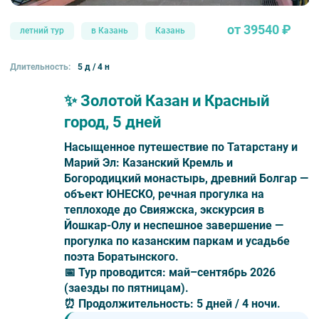
от 39540 ₽
летний тур
в Казань
Казань
Длительность:
5 д / 4 н
✨ Золотой Казан и Красный
город, 5 дней
Насыщенное путешествие по Татарстану и
Марий Эл: Казанский Кремль и
Богородицкий монастырь, древний Болгар —
объект ЮНЕСКО, речная прогулка на
теплоходе до Свияжска, экскурсия в
Йошкар-Олу и неспешное завершение —
прогулка по казанским паркам и усадьбе
поэта Боратынского.
📅
Тур проводится:
май–сентябрь 2026
(заезды по пятницам).
⏰
Продолжительность:
5 дней / 4 ночи.