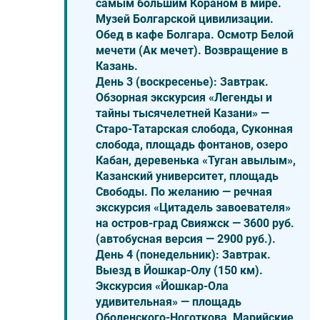
самым большим Кораном в мире.
Музей Болгарской цивилизации.
Обед в кафе Болгара. Осмотр
Белой
мечети (Ак мечет)
. Возвращение в
Казань.
День 3 (воскресенье):
Завтрак.
Обзорная экскурсия
«Легенды и
тайны тысячелетней Казани»
—
Старо-Татарская слобода, Суконная
слобода, площадь фонтанов, озеро
Кабан, деревенька «Туган авылым»,
Казанский университет, площадь
Свободы. По желанию — речная
экскурсия
«Цитадель завоевателя»
на остров-град Свияжск — 3600 руб.
(автобусная версия — 2900 руб.).
День 4 (понедельник):
Завтрак.
Выезд в Йошкар-Олу (150 км).
Экскурсия
«Йошкар-Ола
удивительная»
— площадь
Оболенского-Ноготкова, Марийские