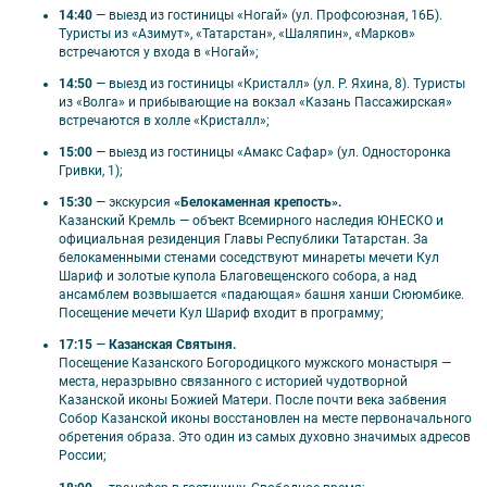
14:40
— выезд из гостиницы «Ногай» (ул. Профсоюзная, 16Б).
Туристы из «Азимут», «Татарстан», «Шаляпин», «Марков»
встречаются у входа в «Ногай»;
14:50
— выезд из гостиницы «Кристалл» (ул. Р. Яхина, 8). Туристы
⚠ Внимание!
из «Волга» и прибывающие на вокзал «Казань Пассажирская»
встречаются в холле «Кристалл»;
Стоимость тура указана в рублях на 1
15:00
— выезд из гостиницы «Амакс Сафар» (ул. Односторонка
человека. При заказе на 1 человека
Гривки, 1);
размещение возможно только в 1-местных
15:30
— экскурсия
«Белокаменная крепость».
номерах.
Казанский Кремль — объект Всемирного наследия ЮНЕСКО и
Гарантированное размещение в гостинице
официальная резиденция Главы Республики Татарстан. За
белокаменными стенами соседствуют минареты мечети Кул
после 14:00.
Шариф и золотые купола Благовещенского собора, а над
Багаж можно бесплатно оставить в
ансамблем возвышается «падающая» башня ханши Сююмбике.
комнате хранения гостиницы.
Посещение мечети Кул Шариф входит в программу;
Время отъезда на экскурсии может быть
17:15
—
Казанская Святыня.
изменено.
Посещение Казанского Богородицкого мужского монастыря —
Возможна замена или изменение порядка
места, неразрывно связанного с историей чудотворной
Казанской иконы Божией Матери. После почти века забвения
экскурсий на равноценные.
Собор Казанской иконы восстановлен на месте первоначального
Туристу необходимо иметь при себе полис
обретения образа. Это один из самых духовно значимых адресов
ОМС, действующий на всей территории РФ,
России;
и документ, удостоверяющий личность.