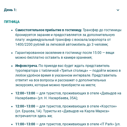
Дополнительные ночи в отеле;
Камера хранения на вокзале;
День 1:
Дополнительные экскурсии вне программы;
Обеды и ужины (самостоятельно);
ПЯТНИЦА
Наушники для экскурсий, радиогиды –
Самостоятельное прибытие в гостиницу.
Трансфер до гостиницы
стоимость 200 рублей за сутки
бронируется заранее и предоставляется за дополнительную
экскурсионного обслуживания.
плату: индивидуальный трансфер с вокзала/аэропорта от
1400/2200 рублей за легковой автомобиль до 3 человек;
Гарантированное заселение в гостиницу после 15:00 — вещи
можно бесплатно оставить в камере хранения;
🚌 Отправление на экскурсии
Инфовстреча.
По приезде вас будет ждать представитель
туроператора с табличкой «Третья столица» — подойти можно в
любое удобное время в указанном интервале. Представитель
Выезд на экскурсионную программу из
ответит на все вопросы и расскажет о дополнительных
гостиницы «Давыдов на Назарбаева» (ул. Н.
экскурсиях, которые можно приобрести на месте;
Назарбаева д.35А);
12:00–13:00
— для туристов, проживающих в отеле «Давыдов на
Выезд на экскурсионную программу из
Назарбаева» (ул. Н. Назарбаева, 35А);
гостиницы «Корстон» (ул. Ершова д.1А).
12:00–13:00
— для туристов, проживающих в отеле «Корстон»
Туристы, проживающие в отеле «Давыдов на
(ул. Ершова, 1А). Туристы из «Давыдов на Карла Маркса»
Карла Маркса», встречаются с экскурсоводом
встречаются здесь же;
в холле гостиницы «Корстон»;
11:00–13:00
— для туристов, проживающих в отеле «IT Park» (ул.