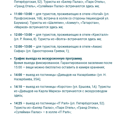
Выезд на экскурсионную программу из
Петербургская, 52). Туристы из «Биляр Палас», «Парк Отель»,
гостиницы «IT Park» (ул. Петербургская д.52).
«Гранд Отель», «Сулейман Палас» встречаются здесь же;
Туристы, проживающие в отелях «Биляр
11:00–13:00
— для туристов, проживающих в отеле «Ногай» (ул.
Палас», «Парк Отель», «Гранд Отель»,
Профсоюзная, 16Б; встреча в холле со стороны пешеходной ул.
Баумана). Туристы из «Шаляпин», «Азимут», «Татарстан»,
«Сулейман Палас», встречаются с
«Марков» встречаются здесь же;
экскурсоводом в холле отеля «IT Park»;
Выезд на экскурсионную программу из
12:00–13:00
— для туристов, проживающих в отеле «Кристалл»
(ул. Р. Яхина, 8). Туристы из «Волга» встречаются здесь же;
гостиницы «Ногай» (ул. Профсоюзная д.16 Б).
Туристы, проживающие в отелях «Азимут»,
12:00–13:00
— для туристов, проживающих в отеле «Амакс
Сафар» (ул. Односторонка Гривки, 1);
«Татарстан», «Шаляпин», встречаются с
экскурсоводом у входа в отель «Ногай»;
График выезда на экскурсионную программу.
Время выезда фиксированное. Гарантированное заселение после
Выезд на экскурсионную программу из
15:00 — вещи можно бесплатно оставить в камере хранения;
гостиницы «Кристалл» (ул. Р. Яхина д.8).
Туристы, проживающие в отеле «Волга», а
14:00
— выезд из гостиницы «Давыдов на Назарбаева» (ул. Н.
Назарбаева, 35А);
также прибывающие на ж/д вокзал «Казань
Пассажирская» и опаздывающие на встречу в
14:10
— выезд из гостиницы «Корстон» (ул. Ершова, 1А). Туристы
из «Давыдов на Карла Маркса» встречаются с экскурсоводом
свой отель, встречаются с экскурсоводом в
здесь;
холле отеля «Кристалл»;
Выезд на экскурсионную программу из
14:25
— выезд из гостиницы «IT Park» (ул. Петербургская, 52).
Туристы из «Биляр Палас», «Парк Отель», «Гранд Отель»,
гостиницы «Амакс Сафар» (ул. Односторонка
«Сулейман Палас» — в холле «IT Park»;
Гривки д. 1).