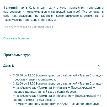
4-дневный тур в Казань для тех, кто хочет зарядиться новогодним
настроением и познакомиться с татарской культурой. Тур сочетает в
себе как экскурсии по главным достопримечательностям, так и
тематические новогодние программы.
Тур действует
с 4 по 7 января 2024 г.
Продолжительность тура:
4
дней / 3 ночи.
Показать больше
Питание:
завтраки (со второго дня тура).
Оплачивается дополнительно:
Программа тура
– встреча в аэропорту «Казань»;
– индивидуальная встреча у вагона и трансфер в гостиницу;
– групповой трансфер ж/д вокзал — гостиница (стоимость уточняется у
День 1:
менеджера при бронировании);
– вручение новогодних подарков (стоимость уточняется у менеджера
при бронировании, предварительный заказ);
С 08:00 до 12:00 Встреча туристов с табличкой «Третья Столица»
– дополнительные экскурсии;
представителем туроператора.
– радиогид (наушники для экскурсий).
С 12:00 до 14:00 Встреча туристов с табличкой «Третья Столица»
– на ж/д вокзале «Терминал 1» (Казань — Пассажирская) —
Внимание!
красное здание, главный вход у белых барсов;
– на ж/д вокзале «Терминал 2» (Восстание — Пассажирская) — у
Тариф «Дети до 7 лет» – без предоставления отдельного
главного входа на ж/д вокзал;
спального места. При необходимости спального места
– в международном аэропорту «KAZAN» — за дополнительную
необходимо бронировать место по тарифу «Дети до 14 лет».