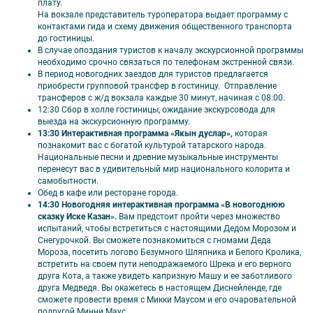
плату.
На вокзале представитель туроператора выдает программу с
Тур не включает в себя организацию дороги до Казани и обратно.
контактами гида и схему движения общественного транспорта
Вас также может заинтересовать тур
«Новогодние жемчужины
до гостиницы.
Татарстана»‎ на 5 дней.
В случае опоздания туристов к началу экскурсионной программы
необходимо срочно связаться по телефонам экстренной связи.
В период новогодних заездов для туристов предлагается
приобрести групповой трансфер в гостиницу. Отправление
трансферов с ж/д вокзала каждые 30 минут, начиная с 08:00.
12:30 Сбор в холле гостиницы, ожидание экскурсовода для
выезда на экскурсионную программу.
13:30 Интерактивная программа «Якын дуслар»,
которая
познакомит вас с богатой культурой татарского народа.
Национальные песни и древние музыкальные инструменты
перенесут вас в удивительный мир национального колорита и
самобытности.
Обед в кафе или ресторане города.
14:30 Новогодняя интерактивная программа «В новогоднюю
сказку Иске Казан».
Вам предстоит пройти через множество
испытаний, чтобы встретиться с настоящими Дедом Морозом и
Снегурочкой. Вы сможете познакомиться с гномами Деда
Мороза, посетить логово Безумного Шляпника и Белого Кролика,
встретить на своем пути неподражаемого Шрека и его верного
друга Кота, а также увидеть капризную Машу и ее заботливого
друга Медведя. Вы окажетесь в настоящем Диснейленде, где
сможете провести время с Микки Маусом и его очаровательной
подругой Минни Маус.