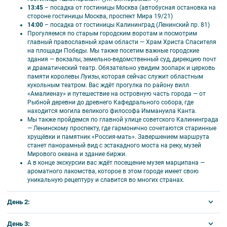
13:45
– посадка от гостиницы Москва (автобусная остановка на
комнатах «Робинзон», в меблированных комнатах «Вилла Надежда», в
стороне гостиницы Москва, проспект Мира 19/21)
«Вилла Татьяна» на улице Линейная и вилле «Гламур» посадка
14:00
– посадка от гостиницы Калининград (Ленинский пр. 81)
осуществляется от гостиницы «Турист» (ул. А. Невского 53, центральный
Прогуляемся по старым городским воротам и посмотрим
вход или холл гостиницы), при проживании в отеле «Мартон Палас»
главный православный храм области — Храм Христа Спасителя
посадка осуществляется от гостиницы «Калининград» (Ленинский пр-т,
на площади Победы. Мы также посетим важные городские
81).
здания — вокзалы, земельно-ведомственный суд, дирекцию почт
Время отъезда на экскурсии может быть изменено на более раннее или
и драматический театр. Обязательно увидим зоопарк и церковь
более позднее.
памяти королевы Луизы, которая сейчас служит областным
Фирма оставляет за собой право замены экскурсий без уменьшения
кукольным театром. Вас ждёт прогулка по району вилл
общего объема экскурсионной программы.
«Амалиенау» и путешествие на островную часть города — от
Рыбной деревни до древнего Кафедрального собора, где
находится могила великого философа Иммануила Канта.
Мы также пройдемся по главной улице советского Калининграда
— Ленинскому проспекту, где гармонично сочетаются старинные
хрущёвки и памятник «Россия-мать». Завершением маршрута
станет панорамный вид с эстакадного моста на реку, музей
Мирового океана и здание биржи.
А в конце экскурсии вас ждёт посещение музея марципана —
ароматного лакомства, которое в этом городе имеет свою
уникальную рецептуру и славится во многих странах.
День 2:
ВТОРНИК
День 3: