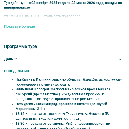
Тур действует
с 03 ноября 2025 года по 23 марта 2026 года, заезды по
понедельникам
.
29.12-04.01, 05-10.01
– стоимость под запрос.
Продолжительность –
6 дней / 5 ночей
.
Показать больше
Размещение в гостиницах:
Турист*** , Калининград***, Вилла Гламур***,
Мартон Палас***, гостевой дом
«
Вилла Татьяна
», гостевой дом «Вилла
Надежда», гостевой дом «Робинзон».
Программа тура
В стоимость тура входит:
транспортное и экскурсионное обслуживание
по программе, проживание 5 ночей в выбранной гостинице в городе
День 1:
Калининграде, питание —5 завтраков при проживании в гостинице
«Турист», отеле «Мартон Палас», в вилле «Гламур», входные билеты,
экологические сборы.
ПОНЕДЕЛЬНИК
Прибытие в Калининградскую область.
Трансфер до гостиницы
ВНИМАНИЕ!
Стоимость тура указана в рублях на 1 человека.
Если
по желанию за отдельную плату.
вы заказываете тур
для 1 человека
, размещение возможно
только в
Внимание!
В программе прописано точное время начала
1-местных номерах
.
экскурсий (время местное). Убедительная просьба не
опаздывать, автобус отправляется по расписанию.
Оплачиваются дополнительно:
трансфер (аэропорт/жд вокзал – отель
Экскурсия «Калининград-прошлое и настоящее. Музей
1400/1000 руб.), завтраки в гостинице Калининград 650 руб./чел
Марципана»
, 3-4 ч.
(шведский стол), Обеды по программе оплачиваются на месте от 500
13:15
– посадка от гостиницы Турист (ул. А. Невского 53,
руб./чел. Дополнительные ночи к туру. Ночной трансфер — с 23:00-07:00
центральный вход или холл гостиницы)
рассчитывается по двойному тарифу.
13:30
– посадка от остановки Рыбная деревня, ориентир
гостиница «Шкиперская» (ул. Октябрьская 4)
Посадка в экскурсионный автобус
при проживании в меблированных