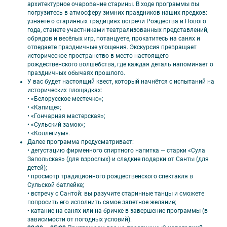
архитектурное очарование старины. В ходе программы вы
• Экс­кур­сия в усадебно-парковый ком­плекс "Парк ис­то­рии Су­
погрузитесь в атмосферу зимних праздников наших предков:
ла"
узнаете о старинных традициях встречи Рождества и Нового
• Квест и анимационная про­грам­ма с де­гу­ста­ци­ей в Су­ле
года, станете участниками театрализованных представлений,
• Экс­кур­сия по Ли­де
обрядов и весёлых игр, потанцуете, прокатитесь на санях и
• Экс­кур­сия по зам­ку XIV ве­ка в Ли­де
отведаете праздничные угощения. Экскурсия превращает
• Об­зор­ная автобусно-пешеходная экскурсия по Грод­но
историческое пространство в место настоящего
• Экс­кур­сия по Зам­ко­вой го­ре Грод­но
рождественского волшебства, где каждая деталь напоминает о
• Экс­кур­сия в му­зей Старого зам­ка
праздничных обычаях прошлого.
• Экс­кур­сия в Коложскую цер­ковь
У вас будет настоящий квест, который начнётся с испытаний на
• По­се­ще­ние Фар­но­го ко­сте­ла в Грод­но
исторических площадках:
• Экс­кур­сия в си­на­го­гу
•
«Белорусское местечко»;
• Ор­ган­ный кон­церт
•
«Капище»;
Анимации: квест в Су­ле, катание на са­нях или брич­ке;
•
«Гончарная мастерская»;
Ин­форм­па­кет: па­мят­ка, карты Мин­ска или Грод­но.
•
«Сульский замок»;
ВНИМАНИЕ!
Стоимость тура указана в рублях на 1 человека.
•
«Коллегиум».
Если вы заказываете тур
для 1 человека
, размещение
Далее программа предусматривает:
возможно
только в 1-местных номерах
.
•
дегустацию фирменного спиртного напитка — старки «Сула
Запольская» (для взрослых) и сладкие подарки от Санты (для
Дополнительно оплачивается:
детей);
• просмотр традиционного рождественского спектакля в
дорога до Минска и обратно;
Сульской батлейке;
трансфер аэропорт-гостиница и обратно (в случае
•
встречу с Сантой: вы разучите старинные танцы и сможете
прибытия в Минск самолетом).
попросить его исполнить самое заветное желание;
Но­во­год­ний бан­кет в ре­сто­ра­не го­сти­ни­цы Пла­не­та*** с
• катание на санях или на бричке в завершение программы (в
бо­га­тым ме­ню, напитками, раз­вле­ка­тель­ной про­грам­мой:
зависимости от погодных условий).
12 600 рос. руб. взрослые; 8 000 рос. руб. де­ти 8—17 лет; 3