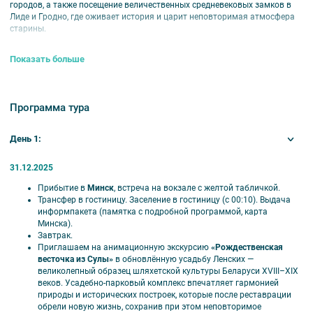
городов, а также посещение величественных средневековых замков в
Лиде и Гродно, где оживает история и царит неповторимая атмосфера
старины.
Маршрут:
Минск — Парк ин­тер­ак­тив­ной ис­то­рии Су­ла — Замок в Ли­де —
Показать больше
Грод­но.
Тур проводится
с 31 декабря 2025 года по 3 января 2026 года.
Гостиницы:
Планета*** и Славянская*** (Минск) — го­сти­ни­цы
Программа тура
Семашко*** и Несман*** (Грод­но).
В стоимость тура входит:
День 1:
Встреча: на вок­за­ле, транс­фер в го­сти­ни­цу, за­се­ле­ние с 00:10
(сра­зу по при­бы­тии);
31.12.2025
Про­жи­ва­ние: 1-2-местные но­ме­ра со все­ми удоб­ства­ми, те­ле­ви­зо­
Прибытие в
Минск
, встреча на вокзале с желтой табличкой.
ром, те­ле­фо­ном:
Трансфер в гостиницу. Заселение в гостиницу (с 00:10). Выдача
• Минск — в го­сти­ни­це Пла­не­та*** в цен­тре го­ро­де или в
информпакета (памятка с подробной программой, карта
Славянской*** (не­да­ле­ко от цен­тра);
Минска).
• Грод­но — в го­сти­ни­цах Семашко*** или Не­ман***, центр го­ро­
Завтрак.
да;
Приглашаем на анимационную экскурсию
«Рождественская
Питание: 4 зав­тра­ка швед­ский стол + 4 обе­да + 3 дегустация в Су­
весточка из Сулы»
в обновлённую усадьбу Ленских —
ле;
великолепный образец шляхетской культуры Беларуси XVIII–XIX
Транс­порт: ав­то­бус турк­лас­са;
веков. Усадебно‑парковый комплекс впечатляет гармонией
Экскурсии с вход­ны­ми би­ле­та­ми в му­зеи:
природы и исторических построек, которые после реставрации
• Об­зор­ная экскурсия по Мин­ску, Тро­иц­кое пред­ме­стье
обрели новую жизнь, сохранив при этом неповторимое
• Концерт ка­мер­ной му­зы­ки