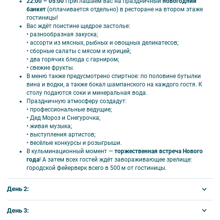
22:00 – 05:00
Приглашаем вас на праздничный
новогодний
300 рос. руб. де­ти до 8 лет.
банкет
(оплачивается отдельно) в ресторане на втором этаже
гостиницы!
Действуют скидки для детей от 6 до 16 лет (уточняйте у
Вас ждёт поистине щедрое застолье:
менеджеров при бронировании).
• разнообразная закуска;
Организаторы тура оставляют за собой право вносить
• ассорти из мясных, рыбных и овощных деликатесов;
некоторые изменения в программу тура без уменьшения общего
• сборные салаты с мясом и курицей;
объема и качества услуг: замену гостиниц на равнозначные,
• два горячих блюда с гарниром;
предоставление обедов в ресторанах и кафе по маршруту в
• свежие фрукты.
зависимости от их загрузки.
В меню также предусмотрено спиртное: по половине бутылки
вина и водки, а также бокал шампанского на каждого гостя. К
ВОЗМОЖНЫ ИЗМЕНЕНИЯ СТОИМОСТИ ТУРА, ПОЖАЛУЙСТА,
столу подаются соки и минеральная вода.
УТОЧНЯЙТЕ У МЕНЕДЖЕРОВ.
Праздничную атмосферу создадут:
• профессиональные ведущие;
• Дед Мороз и Снегурочка;
• живая музыка;
• выступления артистов;
• весёлые конкурсы и розыгрыши.
В кульминационный момент —
торжественная встреча Нового
года
! А затем всех гостей ждёт завораживающее зрелище:
городской фейерверк всего в 500 м от гостиницы.
День 2:
01.01.2026
День 3: