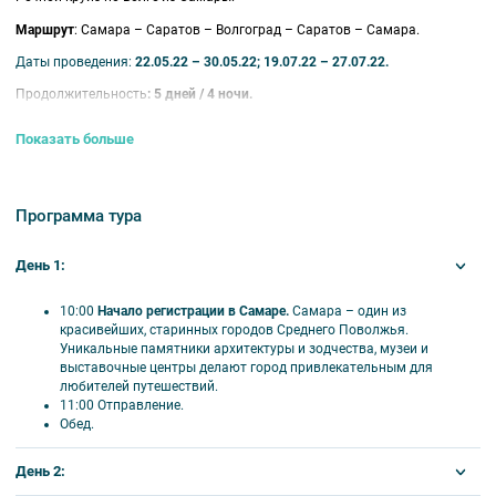
Маршрут
: Самара – Саратов – Волгоград – Саратов – Самара.
Даты проведения:
22.05.22 – 30.05.22; 19.07.22 – 27.07.22.
Продолжительность
: 5 дней / 4 ночи.
Теплоход:
Сергей Кучкин.
Показать больше
Питание:
завтрак, обед, ужин. Выбор блюд со 2 дня круиза.
В стоимость включено:
Программа тура
размещение в каюте;
трехразовое питание, в первый и последний день круиза питание
предоставляется в зависимости от времени посадки и высадки; в
День 1:
случае, если время проведения экскурсии совпадает со временем
приема пищи, туристу предоставляется питание в ресторане/
10:00
Начало регистрации в Самаре.
Самара – один из
кафе города или выдается «сухой паек»;
красивейших, старинных городов Среднего Поволжья.
экскурсионное обслуживание согласно программе круиза;
Уникальные памятники архитектуры и зодчества, музеи и
культурная программа;
выставочные центры делают город привлекательным для
оздоровительные услуги.
любителей путешествий.
11:00 Отправление.
Дополнительно оплачивается:
Обед.
проезд до места посадки на теплоход и от места высадки;
напитки и закуски в барах;
День 2:
дополнительные экскурсии;
дополнительные услуги на борту теплохода.