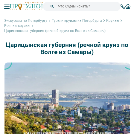
Экскурсии по Петербургу
Туры и круизы из Петербурга
Круизы
Речные круизы
Царицынская губерния (речной круиз по Волге из Самары)
Царицынская губерния (речной круиз по
Волге из Самары)
Вид с Соколовой горы — Фотобанк Лори / Сергей Лаврентьев