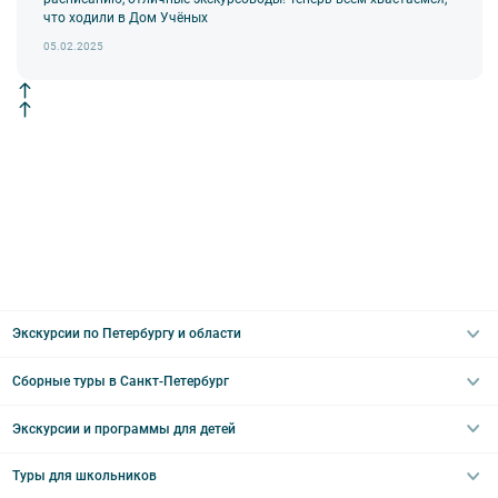
что ходили в Дом Учёных
05.02.2025
Экскурсии по Петербургу и области
Сборные туры в Санкт-Петербург
Автобусные
Интерьерные
Экскурсии и программы для детей
Туры в Санкт-Петербург на выходные
Пешеходные
Туры в Санкт-Петербург на 2 дня
Туры для школьников
Необычные
Классические экскурсии